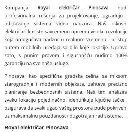
Kompanija
Royal električar Pinosava
nudi
profesionalna rešenja za projektovanje, ugradnju i
održavanje sistema video nadzora. Naši iskusni
električari koriste savremenu opremu visoke rezolucije
koja omogućava nadzor u realnom vremenu i pristup
putem mobilnih uređaja sa bilo koje lokacije. Upravo
zato, s punim pravom i sigurnošću nudimo 100%
garanciju na sve naše usluge.
Pinosava, kao specifična gradska celina sa miksom
starogradnje i modernih objekata, zahteva precizno
planiranje bezbednosnih sistema. Naš tim analizira
svaku lokaciju pojedinačno, identifikuje ključne tačke i
osigurava da svaki ugao vašeg prostora bude pokriven,
uz maksimalnu pouzdanost i dugotrajan rad sistema.
Royal električar Pinosava