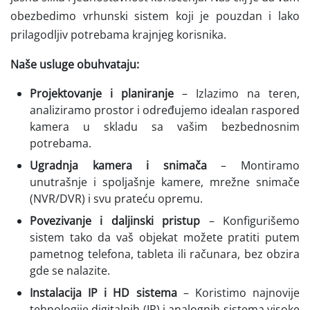
obezbedimo vrhunski sistem koji je pouzdan i lako
prilagodljiv potrebama krajnjeg korisnika.
Naše usluge obuhvataju:
Projektovanje i planiranje
– Izlazimo na teren,
analiziramo prostor i određujemo idealan raspored
kamera u skladu sa vašim bezbednosnim
potrebama.
Ugradnja kamera i snimača
– Montiramo
unutrašnje i spoljašnje kamere, mrežne snimače
(NVR/DVR) i svu prateću opremu.
Povezivanje i daljinski pristup
– Konfigurišemo
sistem tako da vaš objekat možete pratiti putem
pametnog telefona, tableta ili računara, bez obzira
gde se nalazite.
Instalacija IP i HD sistema
– Koristimo najnovije
tehnologije digitalnih (IP) i analognih sistema visoke