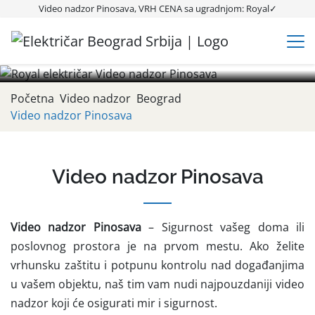
Video nadzor Pinosava
Video nadzor Pinosava, VRH CENA sa ugradnjom: Royal✓
Video nadzor Pinosava, TOP CENA sa ugradnjom✓ Alarmni
sistemi✓ IP kamere✓ Solarna kamera✓ Video nadzor za
zgrade, kuću, stan✓ Ugradnja, montaža✓
Početna
Video nadzor
Beograd
Video nadzor Pinosava
Video nadzor Pinosava
Video nadzor Pinosava
– Sigurnost vašeg doma ili
poslovnog prostora je na prvom mestu. Ako želite
vrhunsku zaštitu i potpunu kontrolu nad događanjima
u vašem objektu, naš tim vam nudi najpouzdaniji video
nadzor koji će osigurati mir i sigurnost.