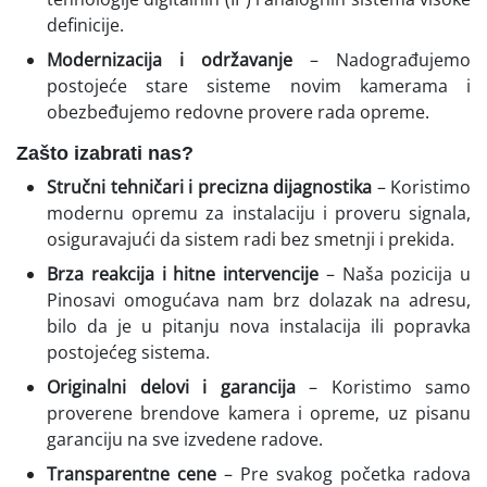
definicije.
Modernizacija i održavanje
– Nadograđujemo
postojeće stare sisteme novim kamerama i
obezbeđujemo redovne provere rada opreme.
Zašto izabrati nas?
Stručni tehničari i precizna dijagnostika
– Koristimo
modernu opremu za instalaciju i proveru signala,
osiguravajući da sistem radi bez smetnji i prekida.
Brza reakcija i hitne intervencije
– Naša pozicija u
Pinosavi omogućava nam brz dolazak na adresu,
bilo da je u pitanju nova instalacija ili popravka
postojećeg sistema.
Originalni delovi i garancija
– Koristimo samo
proverene brendove kamera i opreme, uz pisanu
garanciju na sve izvedene radove.
Transparentne cene
– Pre svakog početka radova