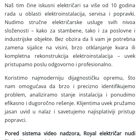
Naš tim čine iskusni električari sa više od 10 godina
rada u oblasti elektroinstalacija, servisa i popravki.
Nudimo stručne električarske usluge svih nivoa
složenosti – kako za stambene, tako i za poslovne i
industrijske objekte. Bez obzira da li vam je potrebna
zamena sijalice na visini, brzo otklanjanje kvara ili
kompletna rekonstrukcija elektroinstalacija – uvek
pristupamo poslu odgovorno i profesionalno.
Koristimo najmoderniju dijagnostičku opremu, što
nam omogućava da brzo i precizno identifikujemo
problem, analiziramo stanje instalacija i ponudimo
efikasno i dugoročno rešenje. Klijentima uvek pružamo
jasan uvid u nalaz i savetujemo najisplativiji pristup
popravci.
Pored sistema video nadzora, Royal električar nudi