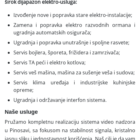
širok dijapazon elektro-usluga:
Izvođenje nove i popravka stare elektro-instalacije;
Zamena i popravka elektro razvodnih ormana i
ugradnja automatskih osigurača;
Ugradnja i popravka unutrašnje i spoljne rasvete;
Servis bojlera, šporeta, frižidera i zamrzivača;
Servis TA peći i elektro kotlova;
Servis veš mašina, mašina za sušenje veša i sudova;
Servis klima uređaja i industrijske kuhinjske
opreme;
Ugradnja i održavanje interfon sistema.
Naše usluge
Pružamo kompletnu realizaciju sistema video nadzora
u Pinosavi, sa fokusom na stabilnost signala, kristalno
jasnu sliku i jednostavnost korišćenja. Naš cilj je da vam