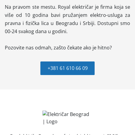
Na pravom ste mestu. Royal električar je firma koja se
više od 10 godina bavi pružanjem elektro-usluga za
pravna i fizička lica u Beogradu i Srbiji. Dostupni smo
00-24 svakog dana u godini.
Pozovite nas odmah, zašto čekate ako je hitno?
+381 61 610 66 09