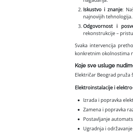
nagađanja.
Iskustvo i znanje
: Na
najnovijih tehnologij
Odgovornost i posve
rekonstrukcije – pri
Svaka intervencija pretho
konkretnim okolnostima n
Koje sve usluge nudim
Električar Beograd pruža š
Elektroinstalacije i elekt
Izrada i popravka elekt
Zamena i popravka ra
Postavljanje automats
Ugradnja i održavanje 