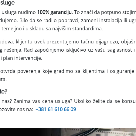
usluge
ih usluga nudimo
100% garanciju
. To znači da potpuno stojim
đujemo. Bilo da se radi o popravci, zameni instalacija ili ug
temeljno i u skladu sa najvišim standardima.
radova, klijentu uvek prezentujemo tačnu dijagnozu, obja
 rešenja. Rad započinjemo isključivo uz vašu saglasnost 
i plan intervencije.
otvrda poverenja koje gradimo sa klijentima i osiguranj
uta.
te?
 nas? Zanima vas cena usluga? Ukoliko želite da se konsul
ozovite nas na:
+381 61 610 66 09