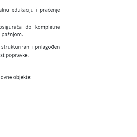
alnu edukaciju i praćenje
osigurača do kompletne
m pažnjom.
 strukturiran i prilagođen
st popravke.
lovne objekte: