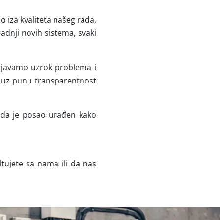
o iza kvaliteta našeg rada,
radnji novih sistema, svaki
šnjavamo uzrok problema i
i uz punu transparentnost
e da je posao urađen kako
tujete sa nama ili da nas