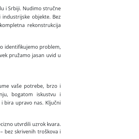
u i Srbiji. Nudimo stručne
 industrijske objekte. Bez
 kompletna rekonstrukcija
o identifikujemo problem,
 uvek pružamo jasan uvid u
zume vaše potrebe, brzo i
anju, bogatom iskustvu i
 bira upravo nas. Ključni
izno utvrdili uzrok kvara.
– bez skrivenih troškova i