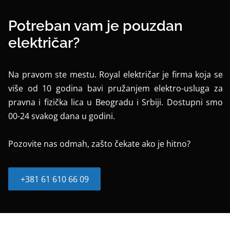
Potreban vam je pouzdan
električar?
Na pravom ste mestu. Royal električar je firma koja se
više od 10 godina bavi pružanjem elektro-usluga za
pravna i fizička lica u Beogradu i Srbiji. Dostupni smo
00-24 svakog dana u godini.
Pozovite nas odmah, zašto čekate ako je hitno?
+381 61 610 66 09