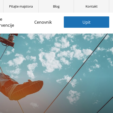
Pitajte majstora
Blog
Kontakt
ne
Cenovnik
Upit
rvencije