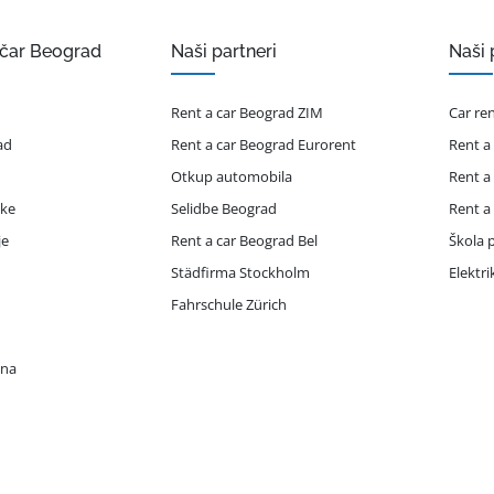
ičar Beograd
Naši partneri
Naši 
Rent a car Beograd ZIM
Car re
ad
Rent a car Beograd Eurorent
Rent a
Otkup automobila
Rent a
ike
Selidbe Beograd
Rent a
je
Rent a car Beograd Bel
Škola p
Städfirma Stockholm
Elektr
Fahrschule Zürich
ona