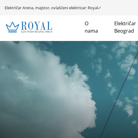
Električar Arena, majstor, ovlašćeni elektricar: Royal✓
O
Električar
nama
Beograd