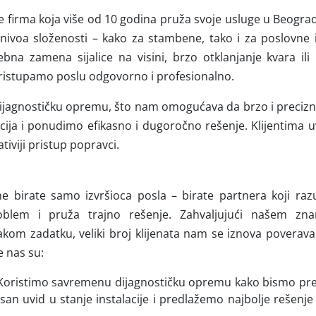
je firma koja više od 10 godina pruža svoje usluge u Beograd
 nivoa složenosti – kako za stambene, tako i za poslovne i
ebna zamena sijalice na visini, brzo otklanjanje kvara ili
 pristupamo poslu odgovorno i profesionalno.
ijagnostičku opremu, što nam omogućava da brzo i precizn
acija i ponudimo efikasno i dugoročno rešenje. Klijentima
tiviji pristup popravci.
 ne birate samo izvršioca posla – birate partnera koji ra
roblem i pruža trajno rešenje. Zahvaljujući našem zn
om zadatku, veliki broj klijenata nam se iznova poverava i
e nas su:
 Koristimo savremenu dijagnostičku opremu kako bismo prec
an uvid u stanje instalacije i predlažemo najbolje rešenje 