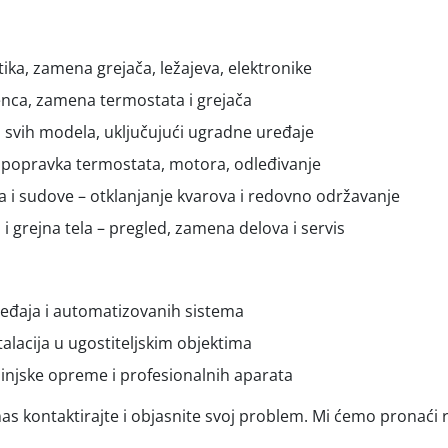
ika, zamena grejača, ležajeva, elektronike
enca, zamena termostata i grejača
is svih modela, uključujući ugradne uređaje
 – popravka termostata, motora, odleđivanje
a i sudove – otklanjanje kvarova i redovno održavanje
i i grejna tela – pregled, zamena delova i servis
eđaja i automatizovanih sistema
alacija u ugostiteljskim objektima
hinjske opreme i profesionalnih aparata
as kontaktirajte i objasnite svoj problem. Mi ćemo pronaći 