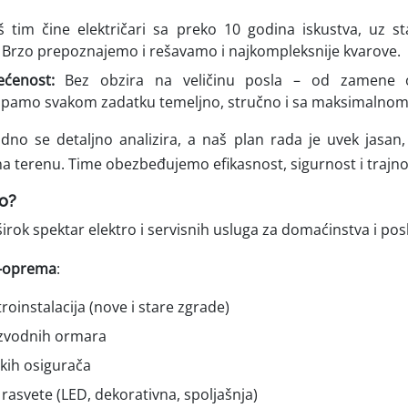
š tim čine električari sa preko 10 godina iskustva, uz st
a. Brzo prepoznajemo i rešavamo i najkompleksnije kvarove.
ćenost:
Bez obzira na veličinu posla – od zamene 
stupamo svakom zadatku temeljno, stručno i sa maksimalno
dno se detaljno analizira, a naš plan rada je uvek jasan,
a terenu. Time obezbeđujemo efikasnost, sigurnost i trajno
o?
irok spektar elektro i servisnih usluga za domaćinstva i pos
ro-oprema
:
roinstalacija (nove i stare zgrade)
zvodnih ormara
kih osigurača
rasvete (LED, dekorativna, spoljašnja)