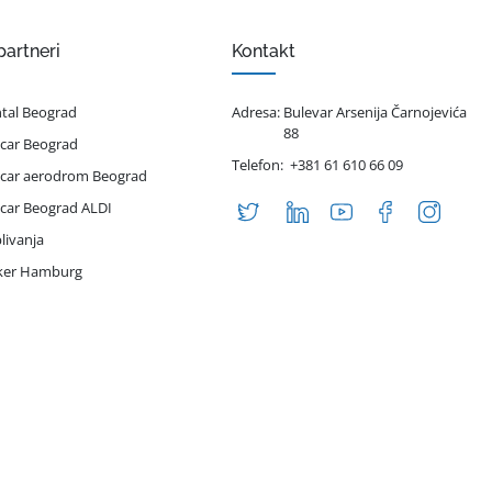
partneri
Kontakt
ntal Beograd
Adresa:
Bulevar Arsenija Čarnojevića
88
 car Beograd
Telefon:
+381 61 610 66 09
 car aerodrom Beograd
 car Beograd ALDI
livanja
iker Hamburg