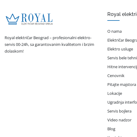
Royal elektr
O nama
Royal električar Beograd – profesionalni elektro-
Električar Beogr
servis 00-24h, sa garantovanim kvalitetom i brzim
Elektro usluge
dolaskom!
Servis bele tehn
Hitne intervenci
Cenovnik
Pitajte majstora
Lokacije
Ugradnja interf
Servis bojlera
Video nadzor
Blog