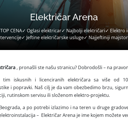
Električar Arena
 TOP CENA✓ Oglasi elektricar✓ Najbolji električari✓ Elektro 
ntervencije✓ Jeftine električarske usluge✓ Najjeftiniji majsto
ktričara
, pronašli ste našu stranicu? Dobrodošli – na pravo
 tim iskusnih i licenciranih električara sa više od 1
ostike i popravki. Naš cilj je da vam obezbedimo brzu, sigu
ciji, rutinskom servisu ili složenom elektro-projektu.
i Beograda, a po potrebi izlazimo i na teren u druge grado
lektroinstalacija –
Električar Arena je ime kojem možete ve