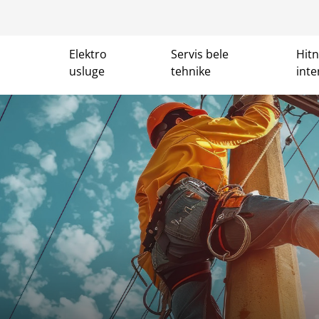
Elektro
Servis bele
Hit
usluge
tehnike
inte