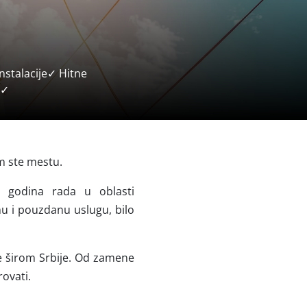
instalacije✓ Hitne
r✓
m ste mestu.
0 godina rada u oblasti
rnu i pouzdanu uslugu, bilo
ve širom Srbije. Od zamene
rovati.