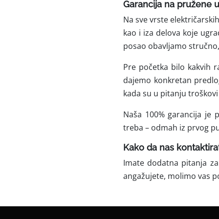
Garancija na pružene 
Na sve vrste električarsk
kao i iza delova koje ugra
posao obavljamo stručno, 
Pre početka bilo kakvih 
dajemo konkretan predlog
kada su u pitanju troškovi 
Naša 100% garancija je p
treba – odmah iz prvog p
Kako da nas kontaktira
Imate dodatna pitanja za
angažujete, molimo vas p