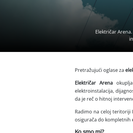
Električar Arena.
i
Pretražujući oglase za
ele
Električar Arena
okuplja
elektroinstalacija, dijagn
da je reč o hitnoj interven
Radimo na celoj teritorij
osigurača do kompletnih e
Ko smo mi?