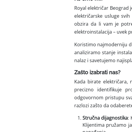
Royal električar Beograd 
električarske usluge svih
obzira da li vam je potr
elektroinstalacija – uvek
Koristimo
najmoderniju d
analiziramo stanje instal
nalaz i savetujemo najispla
Zašto izabrati nas?
Kada birate električara,
precizno identifikuje p
odgovornom pristupu svak
razlozi zašto da odaberet
Stručna dijagnostika
:
Klijentima pružamo jas