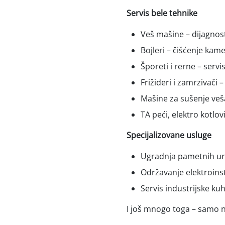
Servis bele tehnike
Veš mašine – dijagnost
Bojleri – čišćenje kam
Šporeti i rerne – serv
Frižideri i zamrzivači
Mašine za sušenje veš
TA peći, elektro kotlov
Specijalizovane usluge
Ugradnja pametnih ur
Održavanje elektroinst
Servis industrijske ku
I još mnogo toga – samo n