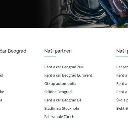
ičar Beograd
Naši partneri
Naši 
Rent a car Beograd ZIM
Car re
ad
Rent a car Beograd Eurorent
Rent a
Otkup automobila
Rent a
ike
Selidbe Beograd
Rent a
je
Rent a car Beograd Bel
Škola p
Städfirma Stockholm
Elektr
Fahrschule Zürich