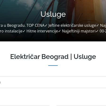
Usluge
ra u Beogradu. TOP CENA✓ Jeftine električarske usluge✓ Najb
ro instalacije✓ Hitne intervencije✓ Najjeftiniji majstori✓ 0
Električar Beograd | Usluge