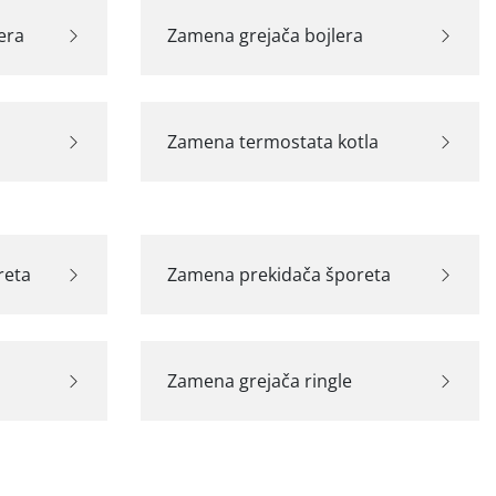
era
Zamena grejača bojlera
Zamena termostata kotla
reta
Zamena prekidača šporeta
Zamena grejača ringle