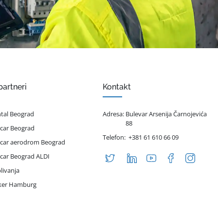
partneri
Kontakt
ntal Beograd
Adresa:
Bulevar Arsenija Čarnojevića
88
 car Beograd
Telefon:
+381 61 610 66 09
 car aerodrom Beograd
 car Beograd ALDI
livanja
iker Hamburg