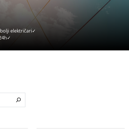
olji električari✓
0-24h✓