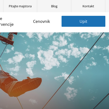
Pitajte majstora
Blog
Kontakt
ne
Cenovnik
Upit
rvencije