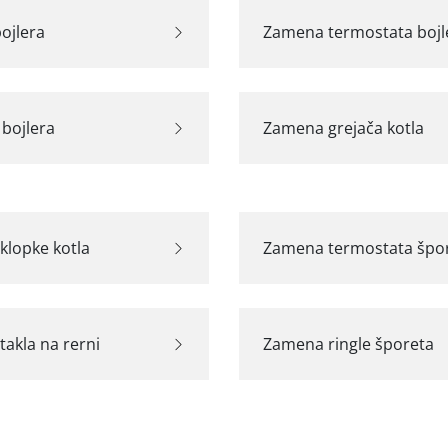
ojlera
Zamena termostata bojl
bojlera
Zamena grejača kotla
klopke kotla
Zamena termostata špo
akla na rerni
Zamena ringle šporeta