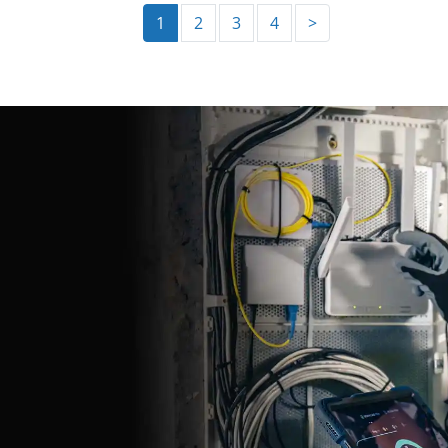
1
2
3
4
>