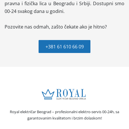
pravna i fizička lica u Beogradu i Srbiji. Dostupni smo
00-24 svakog dana u godini.
Pozovite nas odmah, zašto čekate ako je hitno?
+381 61 610 66 09
Royal električar Beograd – profesionalni elektro-servis 00-24h, sa
garantovanim kvalitetom i brzim dolaskom!