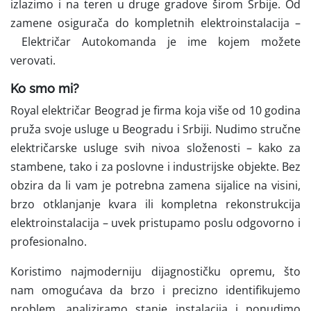
izlazimo i na teren u druge gradove širom Srbije. Od
zamene osigurača do kompletnih elektroinstalacija –
Električar Autokomanda je ime kojem možete
verovati.
Ko smo mi?
Royal električar Beograd je firma koja više od 10 godina
pruža svoje usluge u Beogradu i Srbiji. Nudimo stručne
električarske usluge svih nivoa složenosti – kako za
stambene, tako i za poslovne i industrijske objekte. Bez
obzira da li vam je potrebna zamena sijalice na visini,
brzo otklanjanje kvara ili kompletna rekonstrukcija
elektroinstalacija – uvek pristupamo poslu odgovorno i
profesionalno.
Koristimo
najmoderniju dijagnostičku opremu, što
nam omogućava da brzo i precizno identifikujemo
problem, analiziramo stanje instalacija i ponudimo