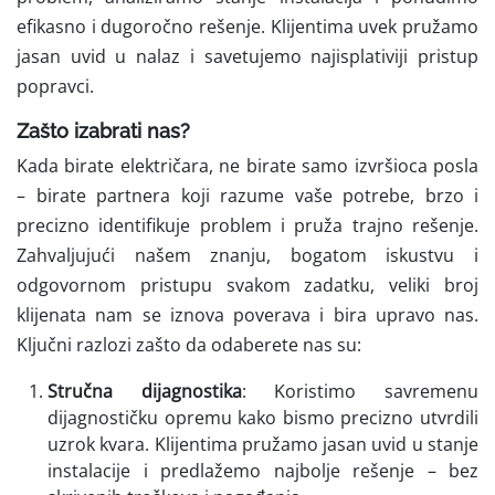
efikasno i dugoročno rešenje. Klijentima uvek pružamo
jasan uvid u nalaz i savetujemo najisplativiji pristup
popravci.
Zašto izabrati nas?
Kada birate električara, ne birate samo izvršioca posla
– birate partnera koji razume vaše potrebe, brzo i
precizno identifikuje problem i pruža trajno rešenje.
Zahvaljujući našem znanju, bogatom iskustvu i
odgovornom pristupu svakom zadatku, veliki broj
klijenata nam se iznova poverava i bira upravo nas.
Ključni razlozi zašto da odaberete nas su:
Stručna dijagnostika
: Koristimo savremenu
dijagnostičku opremu kako bismo precizno utvrdili
uzrok kvara. Klijentima pružamo jasan uvid u stanje
instalacije i predlažemo najbolje rešenje – bez