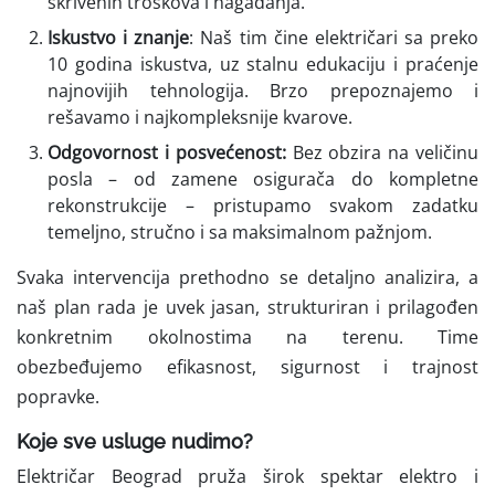
skrivenih troškova i nagađanja.
Iskustvo i znanje
: Naš tim čine električari sa preko
10 godina iskustva, uz stalnu edukaciju i praćenje
najnovijih tehnologija. Brzo prepoznajemo i
rešavamo i najkompleksnije kvarove.
Odgovornost i posvećenost:
Bez obzira na veličinu
posla – od zamene osigurača do kompletne
rekonstrukcije – pristupamo svakom zadatku
temeljno, stručno i sa maksimalnom pažnjom.
Svaka intervencija prethodno se detaljno analizira, a
naš plan rada je uvek jasan, strukturiran i prilagođen
konkretnim okolnostima na terenu. Time
obezbeđujemo efikasnost, sigurnost i trajnost
popravke.
Koje sve usluge nudimo?
Električar Beograd pruža širok spektar elektro i