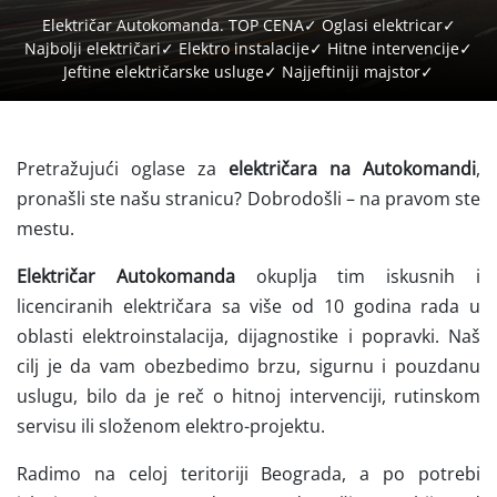
Električar Autokomanda. TOP CENA✓ Oglasi elektricar✓
Najbolji električari✓ Elektro instalacije✓ Hitne intervencije✓
Jeftine električarske usluge✓ Najjeftiniji majstor✓
Pretražujući oglase za
električara na Autokomandi
,
pronašli ste našu stranicu? Dobrodošli – na pravom ste
mestu.
Električar Autokomanda
okuplja tim iskusnih i
licenciranih električara sa više od 10 godina rada u
oblasti elektroinstalacija, dijagnostike i popravki. Naš
cilj je da vam obezbedimo brzu, sigurnu i pouzdanu
uslugu, bilo da je reč o hitnoj intervenciji, rutinskom
servisu ili složenom elektro-projektu.
Radimo na celoj teritoriji Beograda, a po potrebi