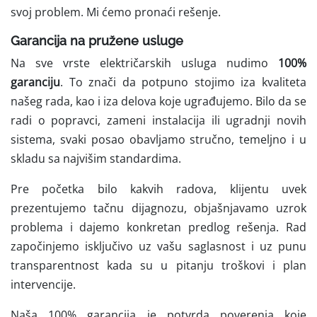
svoj problem. Mi ćemo pronaći rešenje.
Garancija na pružene usluge
Na sve vrste električarskih usluga nudimo
100%
garanciju
. To znači da potpuno stojimo iza kvaliteta
našeg rada, kao i iza delova koje ugrađujemo. Bilo da se
radi o popravci, zameni instalacija ili ugradnji novih
sistema, svaki posao obavljamo stručno, temeljno i u
skladu sa najvišim standardima.
Pre početka bilo kakvih radova, klijentu uvek
prezentujemo tačnu dijagnozu, objašnjavamo uzrok
problema i dajemo konkretan predlog rešenja. Rad
započinjemo isključivo uz vašu saglasnost i uz punu
transparentnost kada su u pitanju troškovi i plan
intervencije.
Naša 100% garancija je potvrda poverenja koje