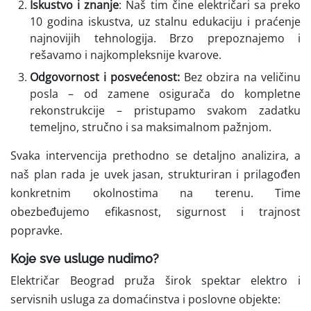
Iskustvo i znanje
: Naš tim čine električari sa preko
10 godina iskustva, uz stalnu edukaciju i praćenje
najnovijih tehnologija. Brzo prepoznajemo i
rešavamo i najkompleksnije kvarove.
Odgovornost i posvećenost:
Bez obzira na veličinu
posla – od zamene osigurača do kompletne
rekonstrukcije – pristupamo svakom zadatku
temeljno, stručno i sa maksimalnom pažnjom.
Svaka intervencija prethodno se detaljno analizira, a
naš plan rada je uvek jasan, strukturiran i prilagođen
konkretnim okolnostima na terenu. Time
obezbeđujemo efikasnost, sigurnost i trajnost
popravke.
Koje sve usluge nudimo?
Električar Beograd pruža širok spektar elektro i
servisnih usluga za domaćinstva i poslovne objekte: