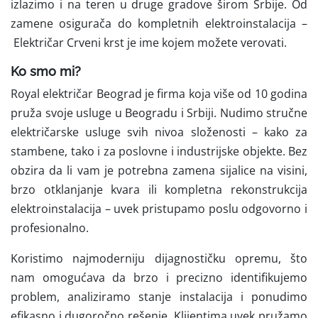
izlazimo i na teren u druge gradove širom Srbije. Od
zamene osigurača do kompletnih elektroinstalacija –
Električar Crveni krst je ime kojem možete verovati.
Ko smo mi?
Royal električar Beograd je firma koja više od 10 godina
pruža svoje usluge u Beogradu i Srbiji. Nudimo stručne
električarske usluge svih nivoa složenosti – kako za
stambene, tako i za poslovne i industrijske objekte. Bez
obzira da li vam je potrebna zamena sijalice na visini,
brzo otklanjanje kvara ili kompletna rekonstrukcija
elektroinstalacija – uvek pristupamo poslu odgovorno i
profesionalno.
Koristimo
najmoderniju dijagnostičku opremu, što
nam omogućava da brzo i precizno identifikujemo
problem, analiziramo stanje instalacija i ponudimo
efikasno i dugoročno rešenje. Klijentima uvek pružamo