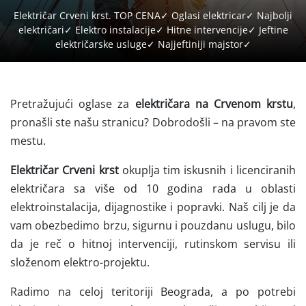
Električar Crveni krst. TOP CENA✓ Oglasi elektricar✓ Najbolji
električari✓ Elektro instalacije✓ Hitne intervencije✓ Jeftine
električarske usluge✓ Najjeftiniji majstor✓
Pretražujući oglase za
električara na Crvenom krstu
,
pronašli ste našu stranicu? Dobrodošli – na pravom ste
mestu.
Električar Crveni krst
okuplja tim iskusnih i licenciranih
električara sa više od 10 godina rada u oblasti
elektroinstalacija, dijagnostike i popravki. Naš cilj je da
vam obezbedimo brzu, sigurnu i pouzdanu uslugu, bilo
da je reč o hitnoj intervenciji, rutinskom servisu ili
složenom elektro-projektu.
Radimo na celoj teritoriji Beograda, a po potrebi