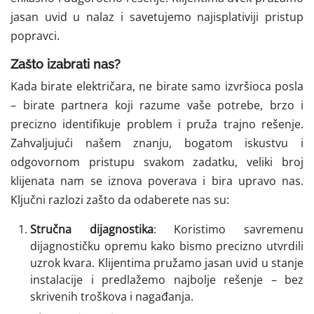
jasan uvid u nalaz i savetujemo najisplativiji pristup
popravci.
Zašto izabrati nas?
Kada birate električara, ne birate samo izvršioca posla
– birate partnera koji razume vaše potrebe, brzo i
precizno identifikuje problem i pruža trajno rešenje.
Zahvaljujući našem znanju, bogatom iskustvu i
odgovornom pristupu svakom zadatku, veliki broj
klijenata nam se iznova poverava i bira upravo nas.
Ključni razlozi zašto da odaberete nas su:
Stručna dijagnostika
: Koristimo savremenu
dijagnostičku opremu kako bismo precizno utvrdili
uzrok kvara. Klijentima pružamo jasan uvid u stanje
instalacije i predlažemo najbolje rešenje – bez
skrivenih troškova i nagađanja.