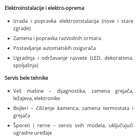
Elektroinstalacije i elektro-oprema
:
Izrada i popravka elektroinstalacija (nove i stare
zgrade)
Zamena i popravka razvodnih ormara
Postavljanje automatskih osigurača
Ugradnja i održavanje rasvete (LED, dekorativna,
spoljašnja)
Servis bele tehnike
Veš mašine – dijagnostika, zamena grejača,
ležajeva, elektronike
Bojleri – čišćenje kamenca, zamena termostata i
grejača
Šporeti i rerne – servis svih modela, uključujući
ugradne uređaje