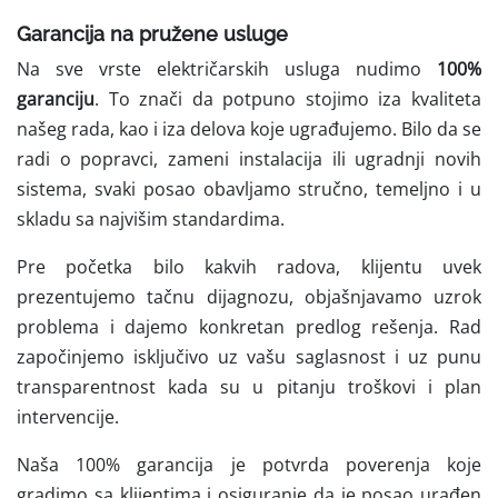
Garancija na pružene usluge
Na sve vrste električarskih usluga nudimo
100%
garanciju
. To znači da potpuno stojimo iza kvaliteta
našeg rada, kao i iza delova koje ugrađujemo. Bilo da se
radi o popravci, zameni instalacija ili ugradnji novih
sistema, svaki posao obavljamo stručno, temeljno i u
skladu sa najvišim standardima.
Pre početka bilo kakvih radova, klijentu uvek
prezentujemo tačnu dijagnozu, objašnjavamo uzrok
problema i dajemo konkretan predlog rešenja. Rad
započinjemo isključivo uz vašu saglasnost i uz punu
transparentnost kada su u pitanju troškovi i plan
intervencije.
Naša 100% garancija je potvrda poverenja koje
gradimo sa klijentima i osiguranje da je posao urađen