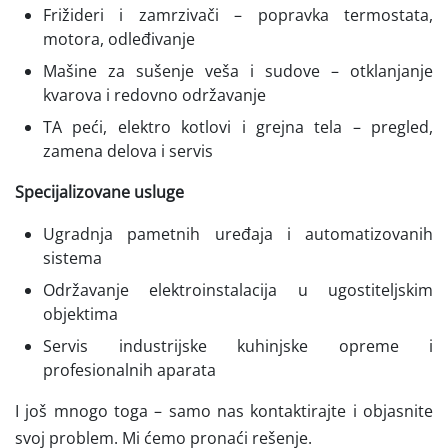
Frižideri i zamrzivači – popravka termostata,
motora, odleđivanje
Mašine za sušenje veša i sudove – otklanjanje
kvarova i redovno održavanje
TA peći, elektro kotlovi i grejna tela – pregled,
zamena delova i servis
Specijalizovane usluge
Ugradnja pametnih uređaja i automatizovanih
sistema
Održavanje elektroinstalacija u ugostiteljskim
objektima
Servis industrijske kuhinjske opreme i
profesionalnih aparata
I još mnogo toga – samo nas kontaktirajte i objasnite
svoj problem. Mi ćemo pronaći rešenje.