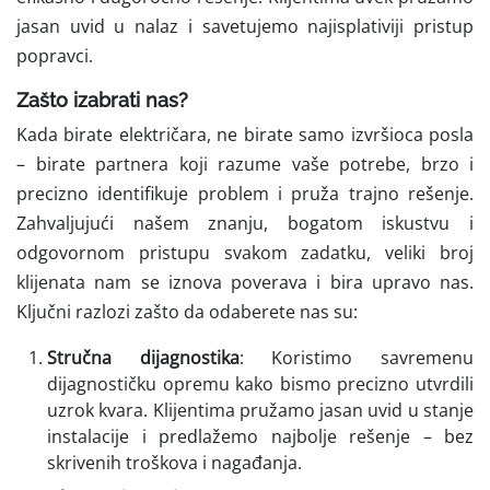
jasan uvid u nalaz i savetujemo najisplativiji pristup
popravci.
Zašto izabrati nas?
Kada birate električara, ne birate samo izvršioca posla
– birate partnera koji razume vaše potrebe, brzo i
precizno identifikuje problem i pruža trajno rešenje.
Zahvaljujući našem znanju, bogatom iskustvu i
odgovornom pristupu svakom zadatku, veliki broj
klijenata nam se iznova poverava i bira upravo nas.
Ključni razlozi zašto da odaberete nas su:
Stručna dijagnostika
: Koristimo savremenu
dijagnostičku opremu kako bismo precizno utvrdili
uzrok kvara. Klijentima pružamo jasan uvid u stanje
instalacije i predlažemo najbolje rešenje – bez
skrivenih troškova i nagađanja.