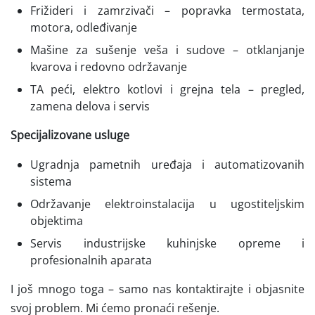
Frižideri i zamrzivači – popravka termostata,
motora, odleđivanje
Mašine za sušenje veša i sudove – otklanjanje
kvarova i redovno održavanje
TA peći, elektro kotlovi i grejna tela – pregled,
zamena delova i servis
Specijalizovane usluge
Ugradnja pametnih uređaja i automatizovanih
sistema
Održavanje elektroinstalacija u ugostiteljskim
objektima
Servis industrijske kuhinjske opreme i
profesionalnih aparata
I još mnogo toga – samo nas kontaktirajte i objasnite
svoj problem. Mi ćemo pronaći rešenje.