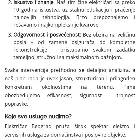
Iskustvo i znanje
: Naš tim čine električari sa preko
10 godina iskustva, uz stalnu edukaciju i praćenje
najnovijih tehnologija. Brzo prepoznajemo i
rešavamo i najkompleksnije kvarove.
Odgovornost i posvećenost:
Bez obzira na veličinu
posla – od zamene osigurača do kompletne
rekonstrukcije – pristupamo svakom zadatku
temeljno, stručno i sa maksimalnom pažnjom.
Svaka intervencija prethodno se detaljno analizira, a
naš plan rada je uvek jasan, strukturiran i prilagođen
konkretnim okolnostima na terenu. Time
obezbeđujemo efikasnost, sigurnost i trajnost
popravke.
Koje sve usluge nudimo?
Električar Beograd pruža širok spektar elektro i
servisnih usluga za domaćinstva i poslovne objekte: