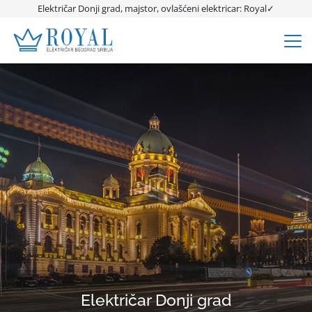
Električar Donji grad, majstor, ovlašćeni elektricar: Royal✓
Električar Donji grad