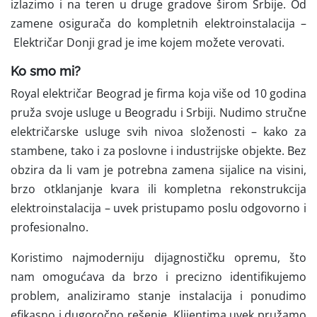
izlazimo i na teren u druge gradove širom Srbije. Od
zamene osigurača do kompletnih elektroinstalacija –
Električar Donji grad je ime kojem možete verovati.
Ko smo mi?
Royal električar Beograd je firma koja više od 10 godina
pruža svoje usluge u Beogradu i Srbiji. Nudimo stručne
električarske usluge svih nivoa složenosti – kako za
stambene, tako i za poslovne i industrijske objekte. Bez
obzira da li vam je potrebna zamena sijalice na visini,
brzo otklanjanje kvara ili kompletna rekonstrukcija
elektroinstalacija – uvek pristupamo poslu odgovorno i
profesionalno.
Koristimo
najmoderniju dijagnostičku opremu, što
nam omogućava da brzo i precizno identifikujemo
problem, analiziramo stanje instalacija i ponudimo
efikasno i dugoročno rešenje. Klijentima uvek pružamo