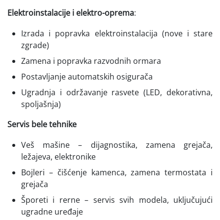
Elektroinstalacije i elektro-oprema
:
Izrada i popravka elektroinstalacija (nove i stare
zgrade)
Zamena i popravka razvodnih ormara
Postavljanje automatskih osigurača
Ugradnja i održavanje rasvete (LED, dekorativna,
spoljašnja)
Servis bele tehnike
Veš mašine – dijagnostika, zamena grejača,
ležajeva, elektronike
Bojleri – čišćenje kamenca, zamena termostata i
grejača
Šporeti i rerne – servis svih modela, uključujući
ugradne uređaje