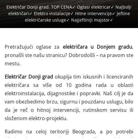
Električar Donji grad. TOP CENA✓ Oglasi elektricar✓ Najbolji
električari✓ Elektro instalacije✓ Hitne intervencije✓ Jeftine
električarske usluge✓ Najjeftiniji majstor✓
Pretražujući oglase za
električara u Donjem gradu
,
pronašli ste našu stranicu? Dobrodošli – na pravom ste
mestu.
Električar Donji grad
okuplja tim iskusnih i licenciranih
električara sa više od 10 godina rada u oblasti
elektroinstalacija, dijagnostike i popravki. Naš cilj je da
vam obezbedimo brzu, sigurnu i pouzdanu uslugu, bilo
da je reč o hitnoj intervenciji, rutinskom servisu ili
složenom elektro-projektu.
Radimo na celoj teritoriji Beograda, a po potrebi