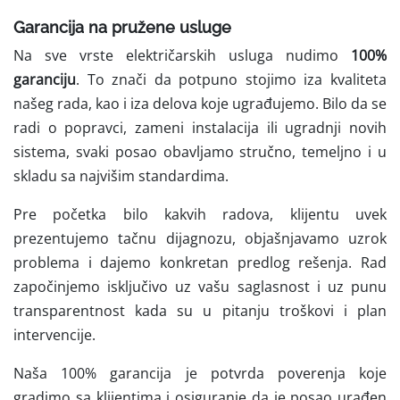
Garancija na pružene usluge
Na sve vrste električarskih usluga nudimo
100%
garanciju
. To znači da potpuno stojimo iza kvaliteta
našeg rada, kao i iza delova koje ugrađujemo. Bilo da se
radi o popravci, zameni instalacija ili ugradnji novih
sistema, svaki posao obavljamo stručno, temeljno i u
skladu sa najvišim standardima.
Pre početka bilo kakvih radova, klijentu uvek
prezentujemo tačnu dijagnozu, objašnjavamo uzrok
problema i dajemo konkretan predlog rešenja. Rad
započinjemo isključivo uz vašu saglasnost i uz punu
transparentnost kada su u pitanju troškovi i plan
intervencije.
Naša 100% garancija je potvrda poverenja koje
gradimo sa klijentima i osiguranje da je posao urađen