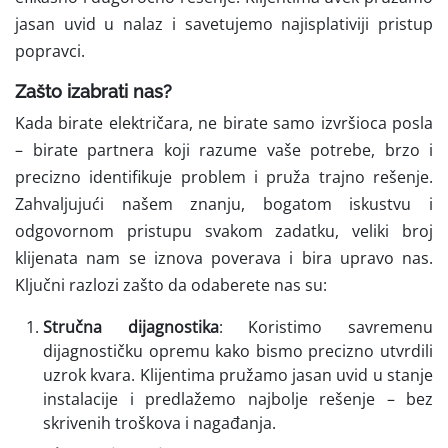
jasan uvid u nalaz i savetujemo najisplativiji pristup
popravci.
Zašto izabrati nas?
Kada birate električara, ne birate samo izvršioca posla
– birate partnera koji razume vaše potrebe, brzo i
precizno identifikuje problem i pruža trajno rešenje.
Zahvaljujući našem znanju, bogatom iskustvu i
odgovornom pristupu svakom zadatku, veliki broj
klijenata nam se iznova poverava i bira upravo nas.
Ključni razlozi zašto da odaberete nas su:
Stručna dijagnostika
: Koristimo savremenu
dijagnostičku opremu kako bismo precizno utvrdili
uzrok kvara. Klijentima pružamo jasan uvid u stanje
instalacije i predlažemo najbolje rešenje – bez
skrivenih troškova i nagađanja.