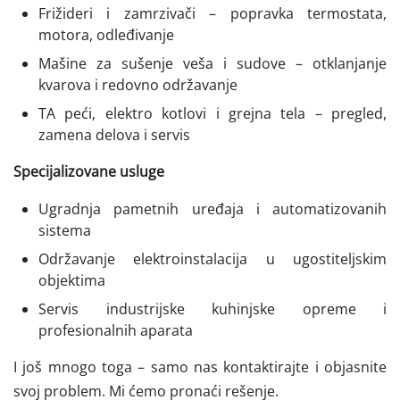
Frižideri i zamrzivači – popravka termostata,
motora, odleđivanje
Mašine za sušenje veša i sudove – otklanjanje
kvarova i redovno održavanje
TA peći, elektro kotlovi i grejna tela – pregled,
zamena delova i servis
Specijalizovane usluge
Ugradnja pametnih uređaja i automatizovanih
sistema
Održavanje elektroinstalacija u ugostiteljskim
objektima
Servis industrijske kuhinjske opreme i
profesionalnih aparata
I još mnogo toga – samo nas kontaktirajte i objasnite
svoj problem. Mi ćemo pronaći rešenje.