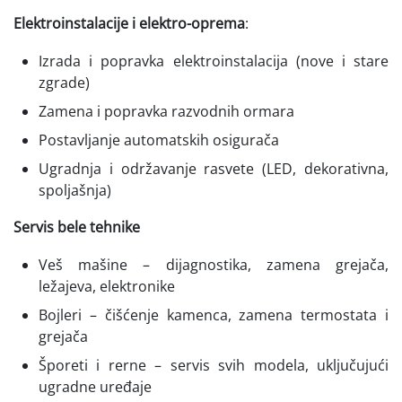
Elektroinstalacije i elektro-oprema
:
Izrada i popravka elektroinstalacija (nove i stare
zgrade)
Zamena i popravka razvodnih ormara
Postavljanje automatskih osigurača
Ugradnja i održavanje rasvete (LED, dekorativna,
spoljašnja)
Servis bele tehnike
Veš mašine – dijagnostika, zamena grejača,
ležajeva, elektronike
Bojleri – čišćenje kamenca, zamena termostata i
grejača
Šporeti i rerne – servis svih modela, uključujući
ugradne uređaje