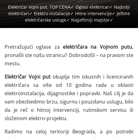
Električar Vojni put. TOP CENA✓ Oglasi elektricar✓ Najbolji
električari✓ Elektro instalacije✓ Hitne intervencije✓ Jeftine
električarske usluge✓ Najjeftiniji majstor✓
Pretražujući oglase za
električara na Vojnom putu
,
pronašli ste našu stranicu? Dobrodošli – na pravom ste
mestu.
Električar Vojni put
okuplja tim iskusnih i licenciranih
električara sa više od 10 godina rada u oblasti
elektroinstalacija, dijagnostike i popravki. Naš cilj je da
vam obezbedimo brzu, sigurnu i pouzdanu uslugu, bilo
da je reč o hitnoj intervenciji, rutinskom servisu ili
složenom elektro-projektu.
Radimo na celoj teritoriji Beograda, a po potrebi