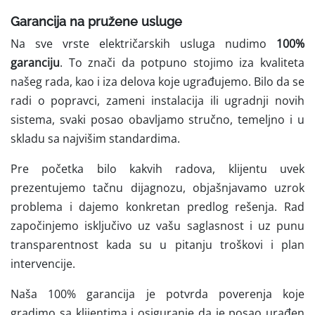
Garancija na pružene usluge
Na sve vrste električarskih usluga nudimo
100%
garanciju
. To znači da potpuno stojimo iza kvaliteta
našeg rada, kao i iza delova koje ugrađujemo. Bilo da se
radi o popravci, zameni instalacija ili ugradnji novih
sistema, svaki posao obavljamo stručno, temeljno i u
skladu sa najvišim standardima.
Pre početka bilo kakvih radova, klijentu uvek
prezentujemo tačnu dijagnozu, objašnjavamo uzrok
problema i dajemo konkretan predlog rešenja. Rad
započinjemo isključivo uz vašu saglasnost i uz punu
transparentnost kada su u pitanju troškovi i plan
intervencije.
Naša 100% garancija je potvrda poverenja koje
gradimo sa klijentima i osiguranje da je posao urađen