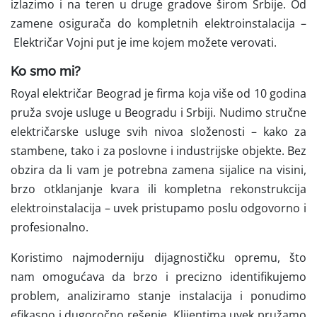
izlazimo i na teren u druge gradove širom Srbije. Od
zamene osigurača do kompletnih elektroinstalacija –
Električar Vojni put je ime kojem možete verovati.
Ko smo mi?
Royal električar Beograd je firma koja više od 10 godina
pruža svoje usluge u Beogradu i Srbiji. Nudimo stručne
električarske usluge svih nivoa složenosti – kako za
stambene, tako i za poslovne i industrijske objekte. Bez
obzira da li vam je potrebna zamena sijalice na visini,
brzo otklanjanje kvara ili kompletna rekonstrukcija
elektroinstalacija – uvek pristupamo poslu odgovorno i
profesionalno.
Koristimo
najmoderniju dijagnostičku opremu, što
nam omogućava da brzo i precizno identifikujemo
problem, analiziramo stanje instalacija i ponudimo
efikasno i dugoročno rešenje. Klijentima uvek pružamo