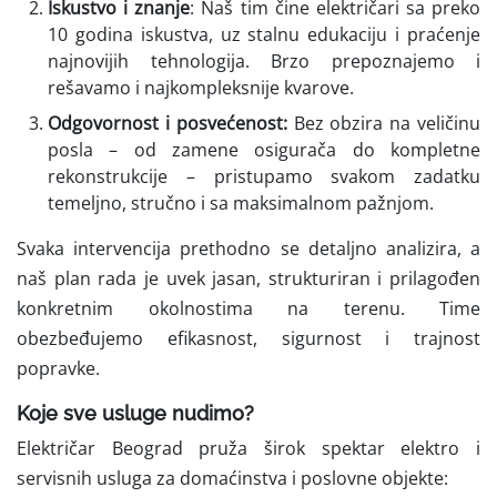
Iskustvo i znanje
: Naš tim čine električari sa preko
10 godina iskustva, uz stalnu edukaciju i praćenje
najnovijih tehnologija. Brzo prepoznajemo i
rešavamo i najkompleksnije kvarove.
Odgovornost i posvećenost:
Bez obzira na veličinu
posla – od zamene osigurača do kompletne
rekonstrukcije – pristupamo svakom zadatku
temeljno, stručno i sa maksimalnom pažnjom.
Svaka intervencija prethodno se detaljno analizira, a
naš plan rada je uvek jasan, strukturiran i prilagođen
konkretnim okolnostima na terenu. Time
obezbeđujemo efikasnost, sigurnost i trajnost
popravke.
Koje sve usluge nudimo?
Električar Beograd pruža širok spektar elektro i
servisnih usluga za domaćinstva i poslovne objekte: