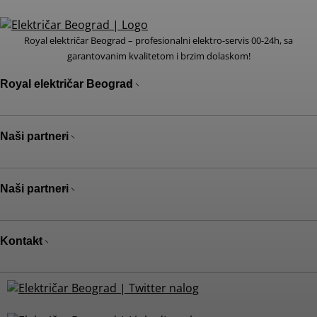
Royal električar Beograd – profesionalni elektro-servis 00-24h, sa
garantovanim kvalitetom i brzim dolaskom!
Royal električar Beograd
O nama
Naši partneri
Električar Beograd
Elektro usluge
Rent a car Beograd ZIM
Servis bele tehnike
Naši partneri
Rent a car Beograd Eurorent
Hitne intervencije
Otkup automobila
Cenovnik
Car rental Beograd
Selidbe Beograd
Kontakt
Pitajte majstora
Rent a car Beograd
Rent a car Beograd Bel
Lokacije
Rent a car aerodrom Beograd
Städfirma Stockholm
Ugradnja interfona
Adresa:
Bulevar Arsenija Čarnojevića 88
Rent a car Beograd ALDI
Fahrschule Zürich
Servis bojlera
Telefon:
+381 61 610 66 09
Škola plivanja