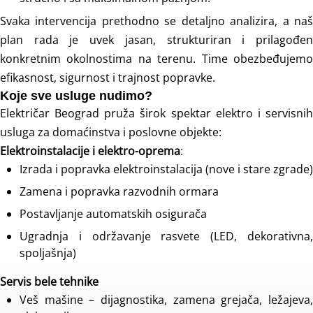
Svaka intervencija prethodno se detaljno analizira, a naš
plan rada je uvek jasan, strukturiran i prilagođen
konkretnim okolnostima na terenu. Time obezbeđujemo
efikasnost, sigurnost i trajnost popravke.
Koje sve usluge nudimo?
Električar Beograd pruža širok spektar elektro i servisnih
usluga za domaćinstva i poslovne objekte:
Elektroinstalacije i elektro-oprema
:
Izrada i popravka elektroinstalacija (nove i stare zgrade)
Zamena i popravka razvodnih ormara
Postavljanje automatskih osigurača
Ugradnja i održavanje rasvete (LED, dekorativna,
spoljašnja)
Servis bele tehnike
Veš mašine – dijagnostika, zamena grejača, ležajeva,