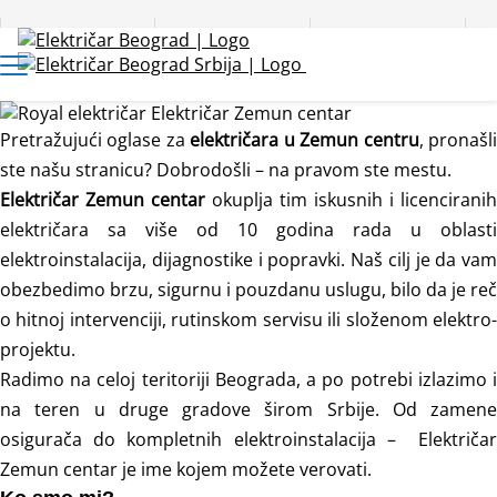
Pitajte majstora
Blog
Kontakt
Pretražujući oglase za
električara u Zemun centru
, pronašl
ste našu stranicu? Dobrodošli – na pravom ste mestu.
Električar Zemun centar
okuplja tim iskusnih i licenciranih
električara sa više od 10 godina rada u oblasti
elektroinstalacija, dijagnostike i popravki. Naš cilj je da vam
obezbedimo brzu, sigurnu i pouzdanu uslugu, bilo da je reč
o hitnoj intervenciji, rutinskom servisu ili složenom elektro-
projektu.
Radimo na celoj teritoriji Beograda, a po potrebi izlazimo i
na teren u druge gradove širom Srbije. Od zamene
osigurača do kompletnih elektroinstalacija –
Električa
Zemun centar je ime kojem možete verovati.