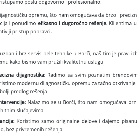
 pristupamo poslu odgovorno i profesionalno.
ijagnostičku opremu, što nam omogućava da brzo i precizn
acija i ponudimo
efikasno i dugoročno rešenje
. Klijentima
tiviji pristup popravci
.
zdan i brz servis bele tehnike u Borči, naš tim je pravi i
mu kako bismo vam pružili kvalitetnu uslugu.
ecizna dijagnostika:
Radimo sa svim poznatim brendovima
koristimo modernu dijagnostičku opremu za tačno otkrivanje
bolji predlog rešenja.
ntervencije:
Nalazimo se u Borči, što nam omogućava brz 
 hitnim slučajevima.
ancija:
Koristimo samo originalne delove i dajemo pisanu 
o, bez privremenih rešenja.