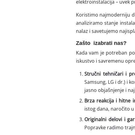
elektroinstalacija – uvek
Koristimo najmoderniju d
analiziramo stanje instal
nalaz i savetujemo najispla
Zašto izabrati nas?
Kada vam je potreban pou
iskustvo i savremenu opre
Stručni tehničari i pr
Samsung, LG i dr.) i 
jasno objašnjenje i naj
Brza reakcija i hitne i
istog dana, naročito u
Originalni delovi i gar
Popravke radimo trajn