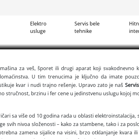
Servis bele tehnike Borča
Elektro
Servis bele
Hit
nike Borča. TOP CENA✓ Najbolji majstor, elektricar✓ Servis b
usluge
tehnike
inte
mašina, bojlera, šporeta, sudo mašina✓ Popravka✓ 00-24h
 mašina za veš, šporet ili drugi aparat koji svakodnevno k
domaćinstva. U tim trenucima je ključno da imate pouzd
stikuje kvar i nudi trajno rešenje. Upravo zato je naš
Servi
mo stručnost, brzinu i fer cene u jedinstvenu uslugu kojoj m
ičari sa više od 10 godina rada u oblasti elektroinstalacija, 
ge svih nivoa složenosti – kako za stambene, tako i za poslo
otrebna zamena sijalice na visini, brzo otklanjanje kvara il