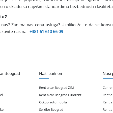
o i u skladu sa najvišim standardima bezbednosti i kvaliteta
ate?
 nas? Zanima vas cena usluga? Ukoliko želite da se konsul
ozovite nas na:
+381 61 610 66 09
čar Beograd
Naši partneri
Naši 
Rent a car Beograd ZIM
Car re
ad
Rent a car Beograd Eurorent
Rent a
Otkup automobila
Rent a
ike
Selidbe Beograd
Rent a