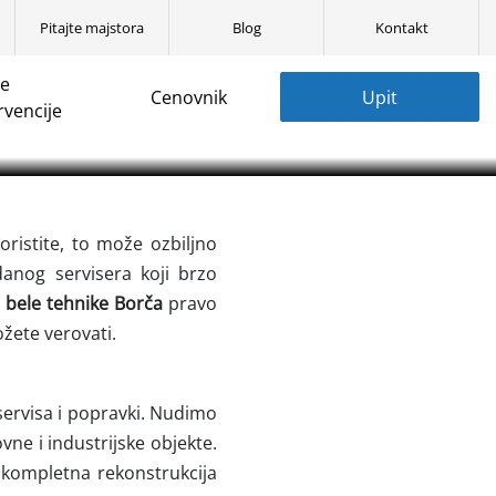
Pitajte majstora
Blog
Kontakt
ne
Cenovnik
Upit
ele tehnike, veš
rvencije
✓
oristite, to može ozbiljno
anog servisera koji brzo
s bele tehnike Borča
pravo
ožete verovati.
servisa i popravki.
Nudimo
vne i industrijske objekte.
i kompletna rekonstrukcija