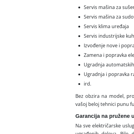
Servis mašina za suše
Servis mašina za sudo
Servis klima uređaja
Servis industrijske k
Izvođenje nove i popra
Zamena i popravka el
Ugradnja automatskih
Ugradnja i popravka r
ird.
Bez obzira na model, pro
vašoj beloj tehnici punu
Garancija na pružene 
Na sve električarske usl
ugrađenih delova. Bilo d