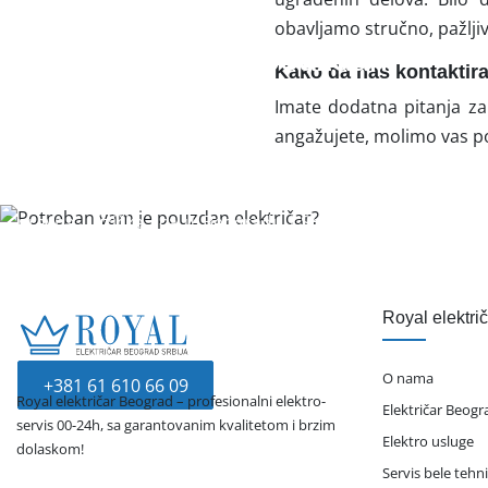
obavljamo stručno, pažljiv
Potreban vam je pouzdan
Kako da nas kontaktir
električar?
Imate dodatna pitanja za
angažujete, molimo vas p
Na pravom ste mestu. Royal električar je firma koja se
više od 10 godina bavi pružanjem elektro-usluga za
pravna i fizička lica u Beogradu i Srbiji. Dostupni smo
00-24 svakog dana u godini.
Pozovite nas odmah, zašto čekate ako je hitno?
Royal elektri
O nama
+381 61 610 66 09
Royal električar Beograd – profesionalni elektro-
Električar Beogr
servis 00-24h, sa garantovanim kvalitetom i brzim
Elektro usluge
dolaskom!
Servis bele tehn