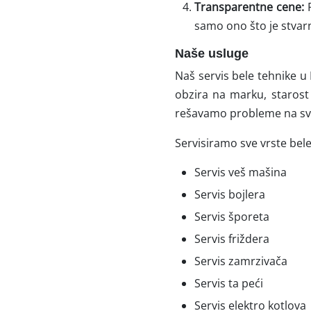
Transparentne cene:
P
samo ono što je stva
Naše usluge
Naš servis bele tehnike u 
obzira na marku, starost
rešavamo probleme na svi
Servisiramo sve vrste bele
Servis veš mašina
Servis bojlera
Servis šporeta
Servis friždera
Servis zamrzivača
Servis ta peći
Servis elektro kotlova