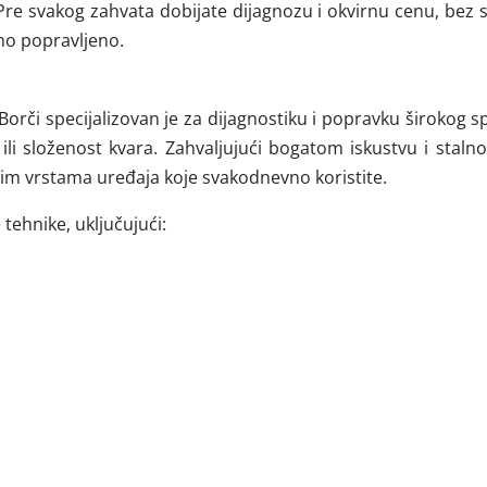
re svakog zahvata dobijate dijagnozu i okvirnu cenu, bez s
rno popravljeno.
Borči specijalizovan je za dijagnostiku i popravku širokog 
 ili složenost kvara. Zahvaljujući bogatom iskustvu i stal
m vrstama uređaja koje svakodnevno koristite.
 tehnike, uključujući: