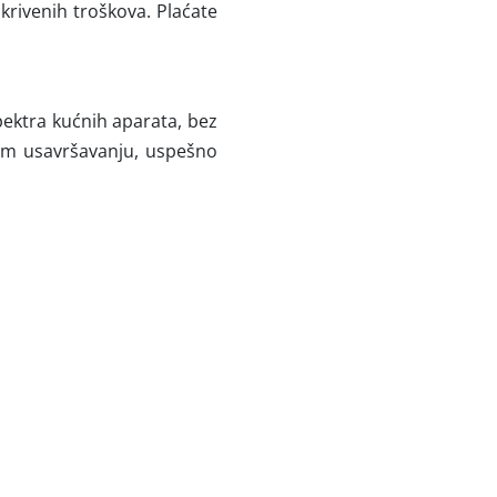
krivenih troškova. Plaćate
spektra kućnih aparata, bez
nom usavršavanju, uspešno