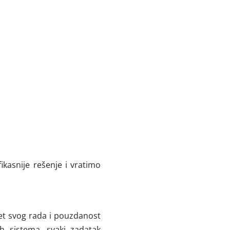
kasnije rešenje i vratimo
tet svog rada i pouzdanost
ih sistema, svaki zadatak