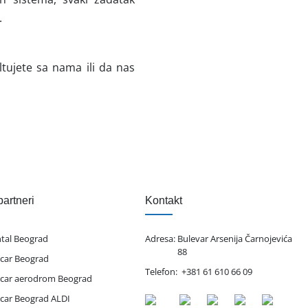
.
tujete sa nama ili da nas
partneri
Kontakt
ntal Beograd
Adresa:
Bulevar Arsenija Čarnojevića
88
 car Beograd
Telefon:
+381 61 610 66 09
 car aerodrom Beograd
 car Beograd ALDI