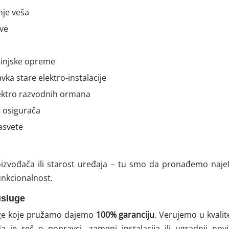
nje veša
ve
uhinjske opreme
vka stare elektro-instalacije
ektro razvodnih ormana
 osigurača
asvete
izvođača ili starost uređaja – tu smo da pronađemo najefi
 funkcionalnost.
usluge
uge koje pružamo dajemo
100% garanciju
. Verujemo u kvali
a je reč o popravci, zameni instalacija ili ugradnji nov