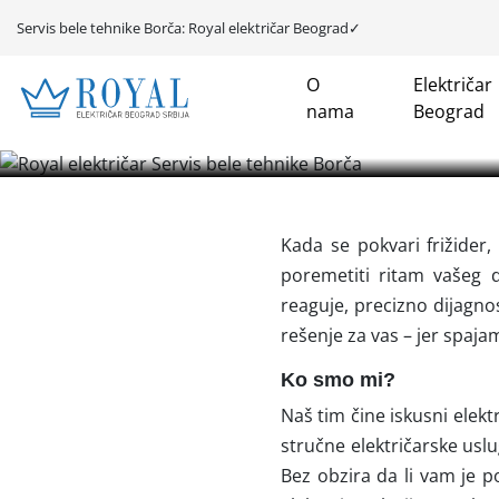
Servis bele tehnike Borča: Royal električar Beograd✓
O
Električar
Servis bele teh
nama
Beograd
Kada se pokvari frižider,
poremetiti ritam vašeg 
reaguje, precizno dijagno
rešenje za vas – jer spaja
Ko smo mi?
Naš tim čine iskusni elektr
stručne električarske uslu
Bez obzira da li vam je p