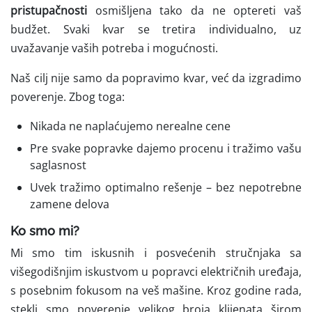
pristupačnosti
osmišljena tako da ne optereti vaš
budžet. Svaki kvar se tretira individualno, uz
uvažavanje vaših potreba i mogućnosti.
Naš cilj nije samo da popravimo kvar, već da izgradimo
poverenje. Zbog toga:
Nikada ne naplaćujemo nerealne cene
Pre svake popravke dajemo procenu i tražimo vašu
saglasnost
Uvek tražimo optimalno rešenje – bez nepotrebne
zamene delova
Ko smo mi?
Mi smo tim iskusnih i posvećenih stručnjaka sa
višegodišnjim iskustvom u popravci električnih uređaja,
s posebnim fokusom na veš mašine. Kroz godine rada,
stekli smo poverenje velikog broja klijenata širom