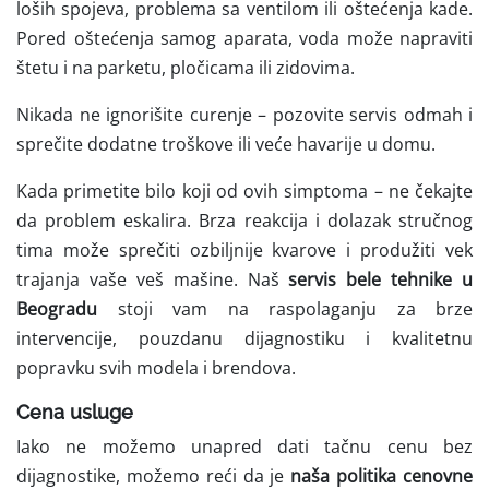
loših spojeva, problema sa ventilom ili oštećenja kade.
Pored oštećenja samog aparata, voda može napraviti
štetu i na parketu, pločicama ili zidovima.
Nikada ne ignorišite curenje – pozovite servis odmah i
sprečite dodatne troškove ili veće havarije u domu.
Kada primetite bilo koji od ovih simptoma – ne čekajte
da problem eskalira. Brza reakcija i dolazak stručnog
tima može sprečiti ozbiljnije kvarove i produžiti vek
trajanja vaše veš mašine. Naš
servis bele tehnike u
Beogradu
stoji vam na raspolaganju za brze
intervencije, pouzdanu dijagnostiku i kvalitetnu
popravku svih modela i brendova.
Cena usluge
Iako ne možemo unapred dati tačnu cenu bez
dijagnostike, možemo reći da je
naša politika cenovne