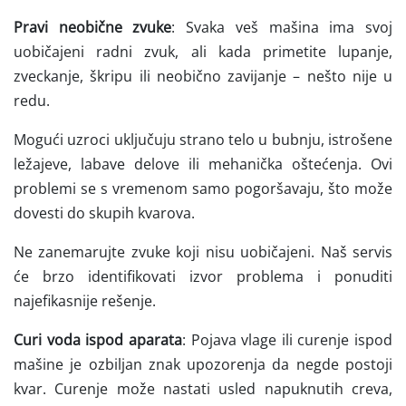
Pravi neobične zvuke
: Svaka veš mašina ima svoj
uobičajeni radni zvuk, ali kada primetite lupanje,
zveckanje, škripu ili neobično zavijanje – nešto nije u
redu.
Mogući uzroci uključuju strano telo u bubnju, istrošene
ležajeve, labave delove ili mehanička oštećenja. Ovi
problemi se s vremenom samo pogoršavaju, što može
dovesti do skupih kvarova.
Ne zanemarujte zvuke koji nisu uobičajeni. Naš servis
će brzo identifikovati izvor problema i ponuditi
najefikasnije rešenje.
Curi voda ispod aparata
: Pojava vlage ili curenje ispod
mašine je ozbiljan znak upozorenja da negde postoji
kvar. Curenje može nastati usled napuknutih creva,