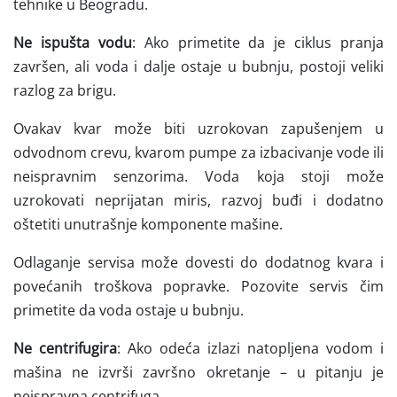
tehnike u Beogradu.
Ne ispušta vodu
: Ako primetite da je ciklus pranja
završen, ali voda i dalje ostaje u bubnju, postoji veliki
razlog za brigu.
Ovakav kvar može biti uzrokovan zapušenjem u
odvodnom crevu, kvarom pumpe za izbacivanje vode ili
neispravnim senzorima. Voda koja stoji može
uzrokovati neprijatan miris, razvoj buđi i dodatno
oštetiti unutrašnje komponente mašine.
Odlaganje servisa može dovesti do dodatnog kvara i
povećanih troškova popravke. Pozovite servis čim
primetite da voda ostaje u bubnju.
Ne centrifugira
: Ako odeća izlazi natopljena vodom i
mašina ne izvrši završno okretanje – u pitanju je
neispravna centrifuga.