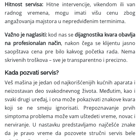
Hitnost servisa:
Hitne intervencije, vikendom ili van
radnog vremena, mogu imati višu cenu zbog
angažovanja majstora u nepredviđenim terminima.
Važno je naglasiti:
kod nas se
dijagnostika kvara obavlja
na profesionalan način
, nakon čega se klijentu jasno
saopštava cena pre bilo kakvog početka rada. Nema
skrivenih troškova – sve je transparentno i precizno.
Kada pozvati servis?
Veš mašina je jedan od najkorišćenijih kućnih aparata i
neizostavan deo svakodnevnog života. Međutim, kao i
svaki drugi uređaj, i ona može pokazivati znakove kvara
koji se ne smeju ignorisati. Prepoznavanje prvih
simptoma problema može vam uštedeti vreme, novac i
nerviranje. U nastavku predstavljamo najčešće znake
da je pravo vreme da pozovete stručni servis bele