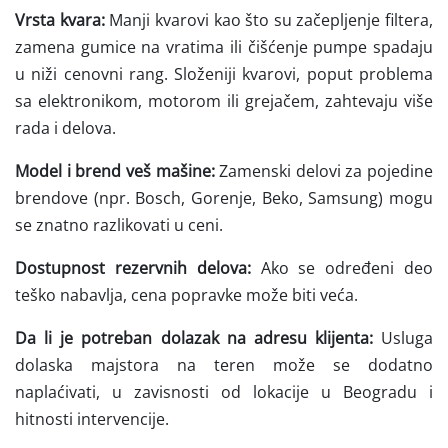
Vrsta kvara:
Manji kvarovi kao što su začepljenje filtera,
zamena gumice na vratima ili čišćenje pumpe spadaju
u niži cenovni rang. Složeniji kvarovi, poput problema
sa elektronikom, motorom ili grejačem, zahtevaju više
rada i delova.
Model i brend veš mašine:
Zamenski delovi za pojedine
brendove (npr. Bosch, Gorenje, Beko, Samsung) mogu
se znatno razlikovati u ceni.
Dostupnost rezervnih delova:
Ako se određeni deo
teško nabavlja, cena popravke može biti veća.
Da li je potreban dolazak na adresu klijenta:
Usluga
dolaska majstora na teren može se dodatno
naplaćivati, u zavisnosti od lokacije u Beogradu i
hitnosti intervencije.