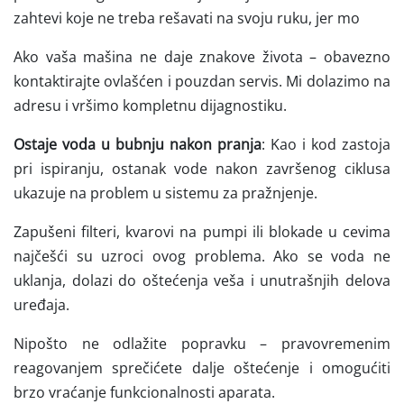
zahtevi koje ne treba rešavati na svoju ruku, jer mo
Ako vaša mašina ne daje znakove života – obavezno
kontaktirajte ovlašćen i pouzdan servis. Mi dolazimo na
adresu i vršimo kompletnu dijagnostiku.
Ostaje voda u bubnju nakon pranja
: Kao i kod zastoja
pri ispiranju, ostanak vode nakon završenog ciklusa
ukazuje na problem u sistemu za pražnjenje.
Zapušeni filteri, kvarovi na pumpi ili blokade u cevima
najčešći su uzroci ovog problema. Ako se voda ne
uklanja, dolazi do oštećenja veša i unutrašnjih delova
uređaja.
Nipošto ne odlažite popravku – pravovremenim
reagovanjem sprečićete dalje oštećenje i omogućiti
brzo vraćanje funkcionalnosti aparata.