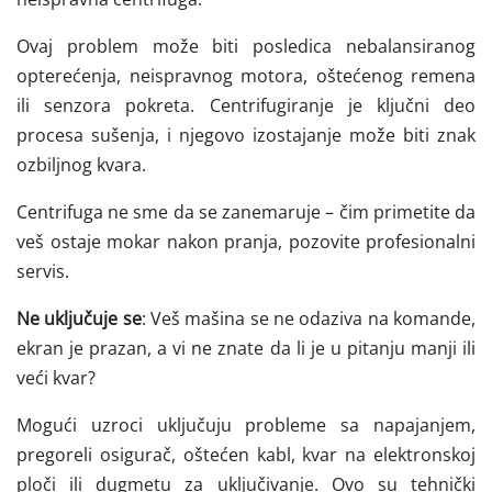
Ovaj problem može biti posledica nebalansiranog
opterećenja, neispravnog motora, oštećenog remena
ili senzora pokreta. Centrifugiranje je ključni deo
procesa sušenja, i njegovo izostajanje može biti znak
ozbiljnog kvara.
Centrifuga ne sme da se zanemaruje – čim primetite da
veš ostaje mokar nakon pranja, pozovite profesionalni
servis.
Ne uključuje se
: Veš mašina se ne odaziva na komande,
ekran je prazan, a vi ne znate da li je u pitanju manji ili
veći kvar?
Mogući uzroci uključuju probleme sa napajanjem,
pregoreli osigurač, oštećen kabl, kvar na elektronskoj
ploči ili dugmetu za uključivanje. Ovo su tehnički