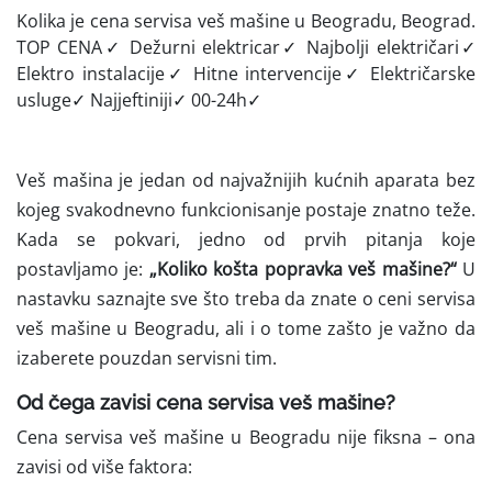
Kolika je cena servisa veš mašine u Beogradu, Beograd.
TOP CENA✓ Dežurni elektricar✓ Najbolji električari✓
Elektro instalacije✓ Hitne intervencije✓ Električarske
usluge✓ Najjeftiniji✓ 00-24h✓
Veš mašina je jedan od najvažnijih kućnih aparata bez
kojeg svakodnevno funkcionisanje postaje znatno teže.
Kada se pokvari, jedno od prvih pitanja koje
postavljamo je:
„Koliko košta popravka veš mašine?“
U
nastavku saznajte sve što treba da znate o ceni servisa
veš mašine u Beogradu, ali i o tome zašto je važno da
izaberete pouzdan servisni tim.
Od čega zavisi cena servisa veš mašine?
Cena servisa veš mašine u Beogradu nije fiksna – ona
zavisi od više faktora: