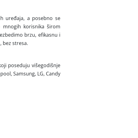
ih uređaja, a posebno se
e mnogih korisnika širom
ezbedimo brzu, efikasnu i
, bez stresa.
koji poseduju višegodišnje
rlpool, Samsung, LG, Candy