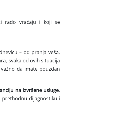
ti rado vraćaju i koji se
dnevicu – od pranja veša,
, svaka od ovih situacija
je važno da imate pouzdan
anciju na izvršene usluge
,
z prethodnu dijagnostiku i