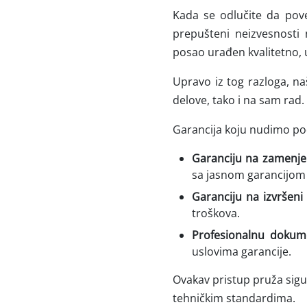
Kada se odlučite da pov
prepušteni neizvesnosti 
posao urađen kvalitetno, 
Upravo iz tog razloga, na
delove, tako i na sam rad.
Garancija koju nudimo p
Garanciju na zamenje
sa jasnom garancijom
Garanciju na izvršeni
troškova.
Profesionalnu dokume
uslovima garancije.
Ovakav pristup pruža sigur
tehničkim standardima.