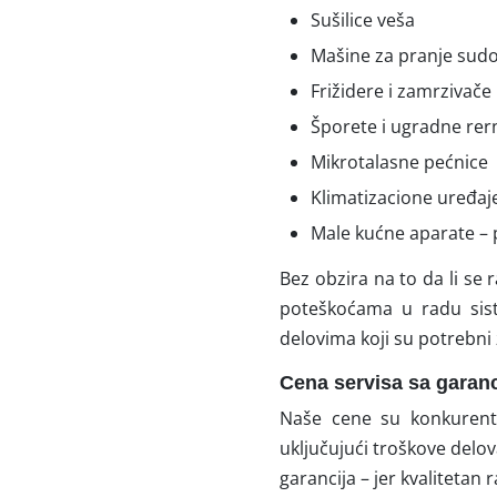
Sušilice veša
Mašine za pranje sud
Frižidere i zamrzivače
Šporete i ugradne rer
Mikrotalasne pećnice
Klimatizacione uređaje
Male kućne aparate –
Bez obzira na to da li se
poteškoćama u radu siste
delovima koji su potrebni
Cena servisa sa garan
Naše cene su konkurentn
uključujući troškove delov
garancija – jer kvalitetan