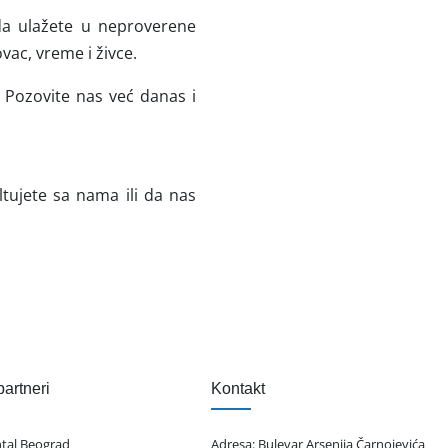
da ulažete u neproverene
ovac, vreme i živce.
 Pozovite nas već danas i
tujete sa nama ili da nas
partneri
Kontakt
ntal Beograd
Adresa:
Bulevar Arsenija Čarnojevića