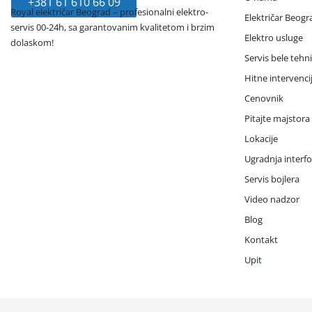
+381 61 610 66 09
Royal električar Beograd – profesionalni elektro-
Električar Beogr
servis 00-24h, sa garantovanim kvalitetom i brzim
Elektro usluge
dolaskom!
Servis bele tehn
Hitne intervenci
Cenovnik
Pitajte majstora
Lokacije
Ugradnja interf
Servis bojlera
Video nadzor
Blog
Kontakt
Upit