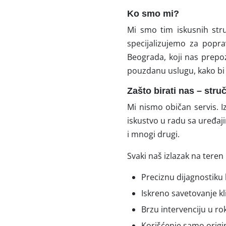
Ko smo mi?
Mi smo tim iskusnih str
specijalizujemo za popr
Beograda, koji nas prepo
pouzdanu uslugu, kako bi n
Zašto birati nas – stru
Mi nismo običan servis. I
iskustvo u radu sa uređaj
i mnogi drugi.
Svaki naš izlazak na tere
Preciznu dijagnostik
Iskreno savetovanje kl
Brzu intervenciju u r
Korišćenje samo origi