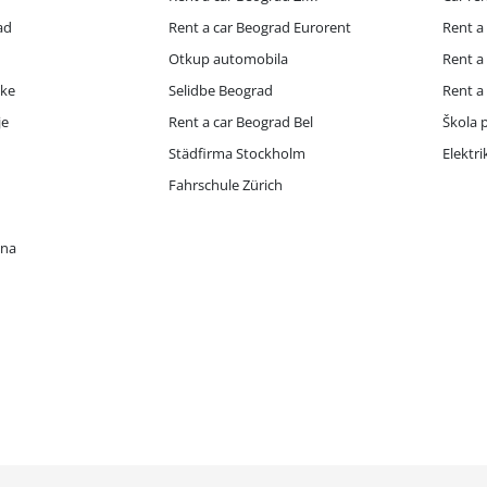
ad
Rent a car Beograd Eurorent
Rent a
Otkup automobila
Rent a
ike
Selidbe Beograd
Rent a
je
Rent a car Beograd Bel
Škola p
Städfirma Stockholm
Elektr
Fahrschule Zürich
ona