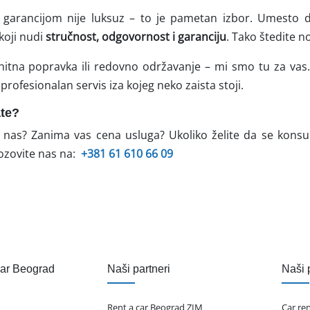
a garancijom nije luksuz – to je pametan izbor. Umesto 
 koji nudi
stručnost, odgovornost i garanciju
. Tako štedite n
hitna popravka ili redovno održavanje – mi smo tu za vas.
ofesionalan servis iza kojeg neko zaista stoji.
ate?
 nas? Zanima vas cena usluga? Ukoliko želite da se konsul
ozovite nas na:
+381 61 610 66 09
čar Beograd
Naši partneri
Naši 
Rent a car Beograd ZIM
Car re