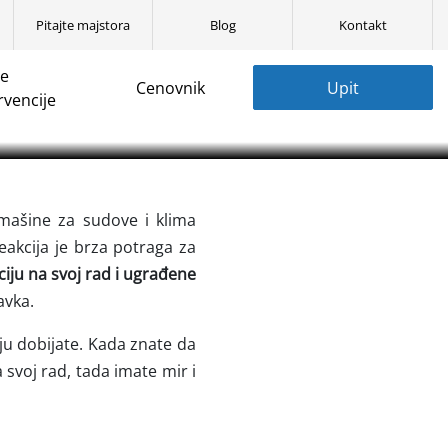
Pitajte majstora
Blog
Kontakt
jom
ne
Cenovnik
Upit
icar✓ Najbolji
rvencije
jjeftiniji✓ 00-24h✓
mašine za sudove i klima
akcija je brza potraga za
iju na svoj rad i ugrađene
avka.
ju dobijate. Kada znate da
 svoj rad, tada imate mir i