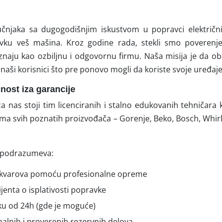
učnjaka sa dugogodišnjim iskustvom u popravci električn
avku veš mašina. Kroz godine rada, stekli smo poverenj
znaju kao ozbiljnu i odgovornu firmu. Naša misija je da ob
aši korisnici što pre ponovo mogli da koriste svoje uređaje
čnost iza garancije
za nas stoji tim licenciranih i stalno edukovanih tehničara 
ima svih poznatih proizvođača – Gorenje, Beko, Bosch, Whi
n podrazumeva:
u kvarova pomoću profesionalne opreme
ijenta o isplativosti popravke
oku od 24h (gde je moguće)
nalnih i proverenih rezervnih delova