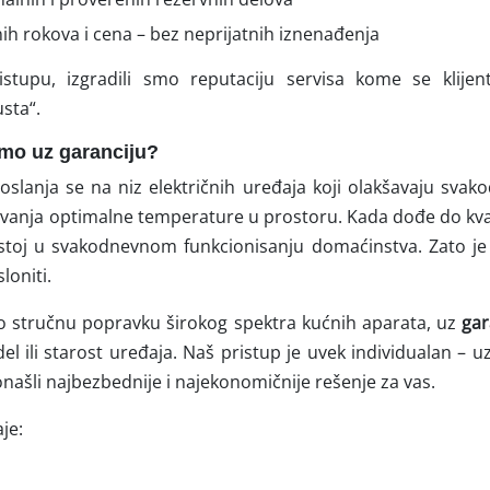
h rokova i cena – bez neprijatnih iznenađenja
stupu, izgradili smo reputaciju servisa kome se klijen
sta“.
amo uz garanciju?
lanja se na niz električnih uređaja koji olakšavaju svako
vanja optimalne temperature u prostoru. Kada dođe do kvara
astoj u svakodnevnom funkcionisanju domaćinstva. Zato 
loniti.
 stručnu popravku širokog spektra kućnih aparata, uz
gar
l ili starost uređaja. Naš pristup je uvek individualan – u
našli najbezbednije i najekonomičnije rešenje za vas.
je: