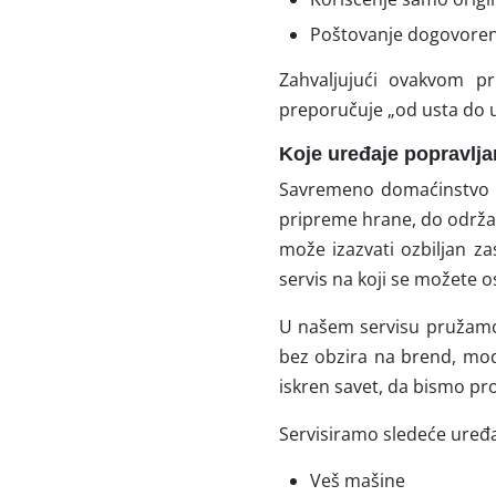
Poštovanje dogovoreni
Zahvaljujući ovakvom pri
preporučuje „od usta do u
Koje uređaje popravlj
Savremeno domaćinstvo os
pripreme hrane, do održa
može izazvati ozbiljan z
servis na koji se možete os
U našem servisu pružamo
bez obzira na brend, mode
iskren savet, da bismo pro
Servisiramo sledeće uređa
Veš mašine