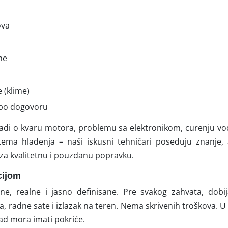
ova
ne
 (klime)
 po dogovoru
 radi o kvaru motora, problemu sa elektronikom, curenju vod
ma hlađenja – naši iskusni tehničari poseduju znanje, 
 za kvalitetnu i pouzdanu popravku.
cijom
e, realne i jasno definisane. Pre svakog zahvata, dobi
a, radne sate i izlazak na teren. Nema skrivenih troškova. U 
 rad mora imati pokriće.