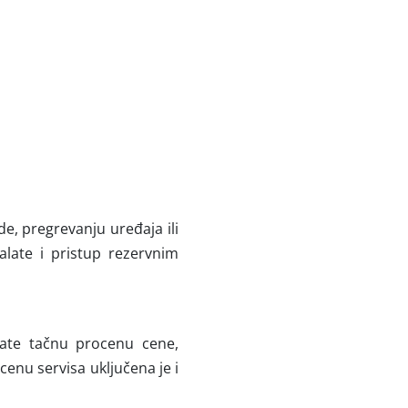
e, pregrevanju uređaja ili
alate i pristup rezervnim
jate tačnu procenu cene,
cenu servisa uključena je i