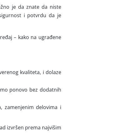
žno je da znate da niste
sigurnost i potvrdu da je
 uređaj – kako na ugrađene
verenog kvaliteta, i dolaze
azimo ponovo bez dodatnih
ma, zamenjenim delovima i
 rad izvršen prema najvišim