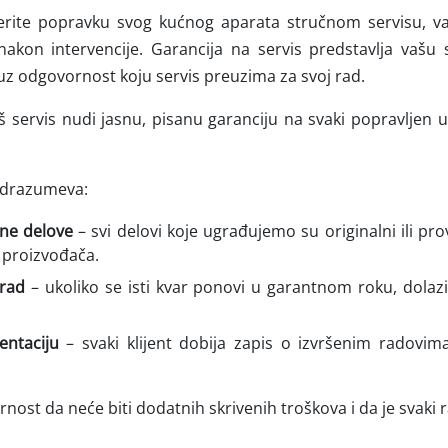
erite popravku svog kućnog aparata stručnom servisu, va
nakon intervencije. Garancija na servis predstavlja vašu 
uz odgovornost koju servis preuzima za svoj rad.
š servis nudi jasnu, pisanu garanciju na svaki popravljen
odrazumeva:
ne delove
– svi delovi koje ugrađujemo su originalni ili pro
 proizvođača.
 rad
– ukoliko se isti kvar ponovi u garantnom roku, dol
ntaciju
– svaki klijent dobija zapis o izvršenim radovi
nost da neće biti dodatnih skrivenih troškova i da je svaki