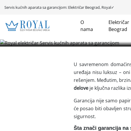
Servis kućnih aparata sa garancijom: Električar Beograd, Royal✓
Se
O
Električar
Servis kućnih
nama
Beograd
električari✓ Elekt
U savremenom domaćinstv
uređaja nisu luksuz – on
rešenjem. Međutim, brzina 
delove
je ključna razlika
Garancija nije samo papir 
će posao biti obavljen str
sigurnost.
Šta znači garancija na