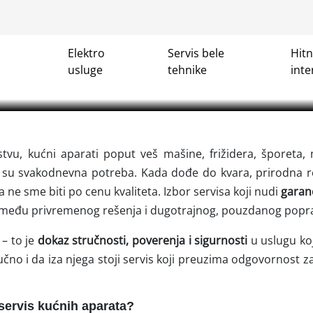
rvis kućnih aparata sa garanci
Elektro
Servis bele
Hit
 aparata sa garancijom, Beograd. TOP CENA✓ Dežurni elektr
usluge
tehnike
inte
ro instalacije✓ Hitne intervencije✓ Električarske usluge✓ Na
u, kućni aparati poput veš mašine, frižidera, šporeta, 
i su svakodnevna potreba. Kada dođe do kvara, prirodna re
ne sme biti po cenu kvaliteta. Izbor servisa koji nudi
garanc
 između privremenog rešenja i dugotrajnog, pouzdanog popr
– to je
dokaz stručnosti, poverenja i sigurnosti
u uslugu ko
učno i da iza njega stoji servis koji preuzima odgovornost za
 servis kućnih aparata?