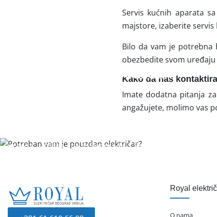
Servis kućnih aparata s
majstore, izaberite servis
Bilo da vam je potrebna 
obezbedite svom uređaju pr
Potreban vam je pouzdan
Kako da nas kontaktir
električar?
Imate dodatna pitanja za
angažujete, molimo vas p
Na pravom ste mestu. Royal električar je firma koja se
više od 10 godina bavi pružanjem elektro-usluga za
pravna i fizička lica u Beogradu i Srbiji. Dostupni smo
00-24 svakog dana u godini.
Pozovite nas odmah, zašto čekate ako je hitno?
Royal elektri
O nama