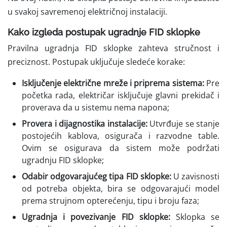
u svakoj savremenoj električnoj instalaciji.
Kako izgleda postupak ugradnje FID sklopke
Pravilna ugradnja FID sklopke zahteva stručnost i
preciznost. Postupak uključuje sledeće korake:
Isključenje električne mreže i priprema sistema:
Pre
početka rada, električar isključuje glavni prekidač i
proverava da u sistemu nema napona;
Provera i dijagnostika instalacije:
Utvrđuje se stanje
postojećih kablova, osigurača i razvodne table.
Ovim se osigurava da sistem može podržati
ugradnju FID sklopke;
Odabir odgovarajućeg tipa FID sklopke:
U zavisnosti
od potreba objekta, bira se odgovarajući model
prema strujnom opterećenju, tipu i broju faza;
Ugradnja i povezivanje FID sklopke:
Sklopka se