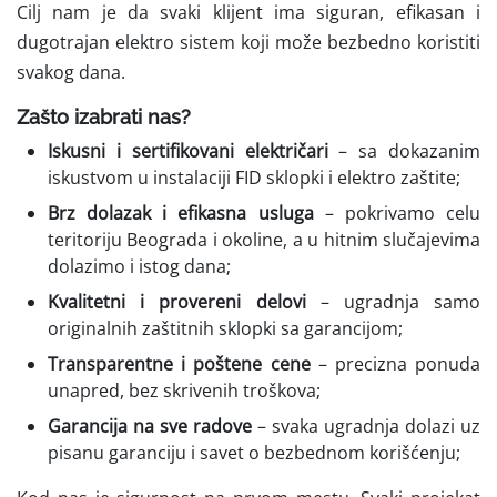
Cilj nam je da svaki klijent ima siguran, efikasan i
dugotrajan elektro sistem koji može bezbedno koristiti
svakog dana.
Zašto izabrati nas?
Iskusni i sertifikovani električari
– sa dokazanim
iskustvom u instalaciji FID sklopki i elektro zaštite;
Brz dolazak i efikasna usluga
– pokrivamo celu
teritoriju Beograda i okoline, a u hitnim slučajevima
dolazimo i istog dana;
Kvalitetni i provereni delovi
– ugradnja samo
originalnih zaštitnih sklopki sa garancijom;
Transparentne i poštene cene
– precizna ponuda
unapred, bez skrivenih troškova;
Garancija na sve radove
– svaka ugradnja dolazi uz
pisanu garanciju i savet o bezbednom korišćenju;