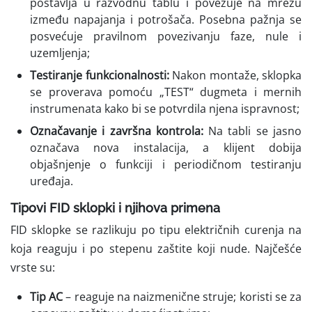
postavlja u razvodnu tablu i povezuje na mrežu
između napajanja i potrošača. Posebna pažnja se
posvećuje pravilnom povezivanju faze, nule i
uzemljenja;
Testiranje funkcionalnosti:
Nakon montaže, sklopka
se proverava pomoću „TEST“ dugmeta i mernih
instrumenata kako bi se potvrdila njena ispravnost;
Označavanje i završna kontrola:
Na tabli se jasno
označava nova instalacija, a klijent dobija
objašnjenje o funkciji i periodičnom testiranju
uređaja.
Tipovi FID sklopki i njihova primena
FID sklopke se razlikuju po tipu električnih curenja na
koja reaguju i po stepenu zaštite koji nude. Najčešće
vrste su:
Tip AC
– reaguje na naizmenične struje; koristi se za