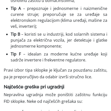
osnovnu zaštitu u domaćinstvima;
Tip A
– prepoznaje i jednosmerne i naizmenične
curene struje; preporučuje se za uređaje sa
elektronskom regulacijom (klima uređaji, mašine za
veš, inverteri);
Tip B
– koristi se u industriji, kod solarnih sistema i
punjača za električna vozila, jer detektuje i glatke
jednosmerne komponente;
Tip F
– idealan za moderne kućne uređaje koji
sadrže invertere i frekventne regulatore.
Pravi izbor tipa sklopke je ključan za pouzdanu zaštitu,
pa je preporučljivo da odabir izvrši stručno lice.
Najčešće greške pri ugradnji
Nepravilna ugradnja može poništiti zaštitnu funkciju
FID sklopke. Neke od najčešćih grešaka su: