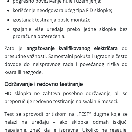
pogrešno povezivanje nule i uzemljenja;
korišćenje neodgovarajućeg tipa FID sklopke;
izostanak testiranja posle montaže;
spajanje više uređaja preko jedne sklopke bez
proračuna opterećenja.
Zato je
angažovanje kvalifikovanog električara
od
presudne važnosti. Samostalni pokušaji ugradnje često
dovode do neispravnog rada i povećanog rizika od
kvara ili nezgode.
Održavanje i redovno testiranje
FID sklopka ne zahteva posebno održavanje, ali se
preporučuje redovno testiranje na svakih 6 meseci.
Test se sprovodi pritiskom na „TEST“ dugme koje se
nalazi na uređaju – ako sklopka odmah isključi
napajanje, znači da je ispravna. Ukoliko ne reaguje,