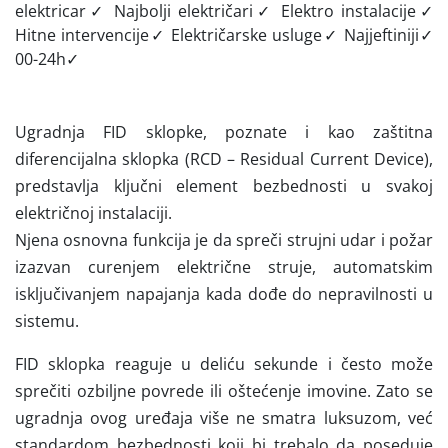
elektricar✓ Najbolji električari✓ Elektro instalacije✓
Hitne intervencije✓ Električarske usluge✓ Najjeftiniji✓
00-24h✓
Ugradnja FID sklopke, poznate i kao zaštitna
diferencijalna sklopka (RCD – Residual Current Device),
predstavlja ključni element bezbednosti u svakoj
električnoj instalaciji.
Njena osnovna funkcija je da
spreči strujni udar i požar
izazvan curenjem električne struje, automatskim
isključivanjem napajanja kada dođe do nepravilnosti u
sistemu.
FID sklopka reaguje u deliću sekunde i često može
sprečiti ozbiljne povrede ili oštećenje imovine. Zato se
ugradnja ovog uređaja više ne smatra luksuzom, već
standardom bezbednosti koji bi trebalo da poseduje