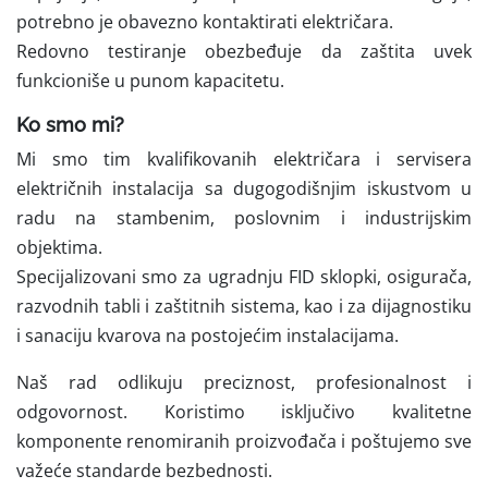
potrebno je obavezno kontaktirati električara.
Redovno testiranje obezbeđuje da zaštita uvek
funkcioniše u punom kapacitetu.
Ko smo mi?
Mi smo tim kvalifikovanih električara i servisera
električnih instalacija sa dugogodišnjim iskustvom u
radu na stambenim, poslovnim i industrijskim
objektima.
Specijalizovani smo za ugradnju FID sklopki, osigurača,
razvodnih tabli i zaštitnih sistema, kao i za dijagnostiku
i sanaciju kvarova na postojećim instalacijama.
Naš rad odlikuju preciznost, profesionalnost i
odgovornost. Koristimo isključivo kvalitetne
komponente renomiranih proizvođača i poštujemo sve
važeće standarde bezbednosti.