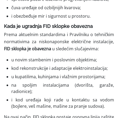
čuva uređaje od ozbiljnijih kvarova;
i obezbeđuje mir i sigurnost u prostoru.
Kada je ugradnja FID sklopke obavezna
Prema aktuelnim standardima i Pravilniku o tehničkim
normativima za niskonaponske električne instalacije,
FID sklopka je obavezna
u sledećim slučajevima:
u novim stambenim i poslovnim objektima;
kod rekonstrukcije i adaptacije elektroinstalacija;
u kupatilima, kuhinjama i vlažnim prostorijama;
na spoljim instalacijama (dvorišta, garaže,
radionice);
i kod uređaja koji rade u kontaktu sa vodom
(bojlere, veš mašine, mašine za pranje sudova).
Na ovaj način, FID sklopka postaje osnovna linija zaštite