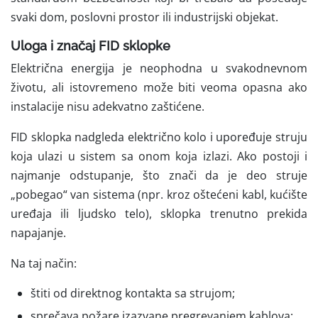
svaki dom, poslovni prostor ili industrijski objekat.
Uloga i značaj FID sklopke
Električna energija je neophodna u svakodnevnom
životu, ali istovremeno može biti veoma opasna ako
instalacije nisu adekvatno zaštićene.
FID sklopka nadgleda električno kolo i upoređuje struju
koja ulazi u sistem sa onom koja izlazi. Ako postoji i
najmanje odstupanje, što znači da je deo struje
„pobegao“ van sistema (npr. kroz oštećeni kabl, kućište
uređaja ili ljudsko telo), sklopka trenutno prekida
napajanje.
Na taj način:
štiti od direktnog kontakta sa strujom;
sprečava požare izazvane pregrevanjem kablova;