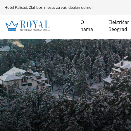
Hotel Palisad, Zlatibor, mesto za vaš idealan odmor
O
Električar
nama
Beograd