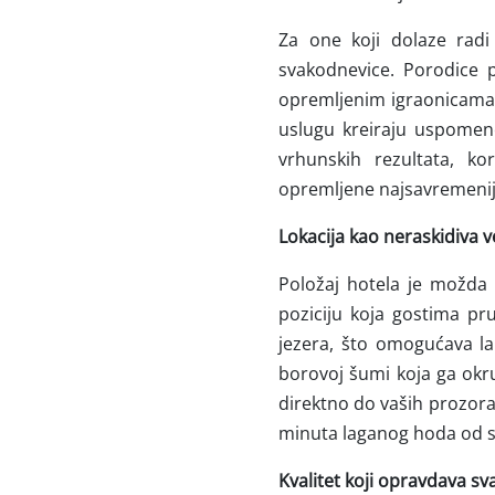
Za one koji dolaze radi
svakodnevice. Porodice 
opremljenim igraonicama.
uslugu kreiraju uspomene
vrhunskih rezultata, ko
opremljene najsavremeni
Lokacija kao neraskidiva 
Položaj hotela je možda 
poziciju koja gostima pr
jezera, što omogućava lak
borovoj šumi koja ga okruž
direktno do vaših prozora
minuta laganog hoda od s
Kvalitet koji opravdava sv