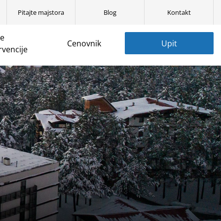
Pitajte majstora
Blog
Kontakt
ne
Cenovnik
Upit
rvencije