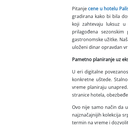
Pitanje
cene u hotelu Pali
gradirana kako bi bila do
koji zahtevaju luksuz u
prilagođena sezonskim p
gastronomske užitke. Naša 
uloženi dinar opravdan v
Pametno planiranje uz ek
U eri digitalne povezan
konkretne uštede. Staln
vreme planiraju unapred.
stranice hotela, obezbeđe
Ovo nije samo način da uš
najznačajnijih kolekcija s
termin na vreme i dozvoli