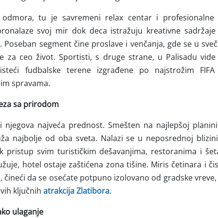
 odmora, tu je savremeni relax centar i profesionalne
pronalaze svoj mir dok deca istražuju kreativne sadrža
 Poseban segment čine proslave i venčanja, gde se u sv
 za ceo život. Sportisti, s druge strane, u Palisadu vide
risteći fudbalske terene izgrađene po najstrožim FIF
jim spravama.
veza sa prirodom
i njegova najveća prednost. Smešten na najlepšoj planini 
uža najbolje od oba sveta. Nalazi se u neposrednoj blizi
 pristup svim turističkim dešavanjima, restoranima i šetal
uje, hotel ostaje zaštićena zona tišine. Miris četinara i č
, čineći da se osećate potpuno izolovano od gradske vreve,
vih ključnih
atrakcija Zlatibora
.
ako ulaganje