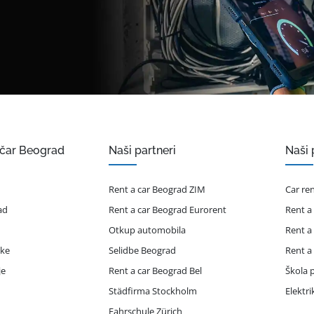
ičar Beograd
Naši partneri
Naši 
Rent a car Beograd ZIM
Car re
ad
Rent a car Beograd Eurorent
Rent a
Otkup automobila
Rent a
ike
Selidbe Beograd
Rent a
je
Rent a car Beograd Bel
Škola p
Städfirma Stockholm
Elektr
Fahrschule Zürich