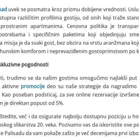
sad
uvek se posmatra kroz prizmu dobijene vrednosti. Uslug
stupna različitim profilima gostiju, od onih koji traže s
 prostranim apartmanima. Cenovna politika je transparen
otrebama i specifičnim paketima koji objedinjuju smeš
misija je da svaki gost, bez obzira na vrstu aranžmana koji
rhunskim komforom i neprevaziđenim gostoprimstvom po ko
skluzivne pogodnosti
osti, trudimo se da našim gostima omogućimo najlakši pu
o aktivne
promocije
deo su naše strategije da nagradimo p
 Kao poseban podsticaj, za sve online rezervacije izvršen
n je direktan popust od 5%.
tedite, već i da osigurate najbolju dostupnu poziciju u ho
rpskog slikarstva 20. veka. Pozivamo vas da iskoristite ove p
te Palisadu da vam pokaže zašto je već decenijama prvi izbor