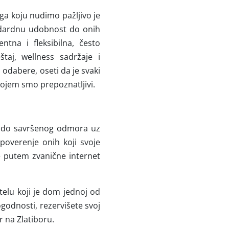
a koju nudimo pažljivo je
tandardnu udobnost do onih
tna i fleksibilna, često
taj, wellness sadržaje i
 odabere, oseti da je svaki
jem smo prepoznatljivi.
t do savršenog odmora uz
overenje onih koji svoje
e putem zvanične internet
telu koji je dom jednoj od
ogodnosti, rezervišete svoj
 na Zlatiboru.