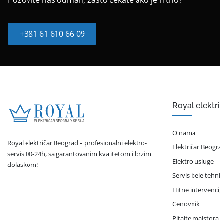
Pozovite nas odmah, zašto čekate ako je hitno?
+381 61 610 66 09
Royal elektr
O nama
Royal električar Beograd – profesionalni elektro-
Električar Beogr
servis 00-24h, sa garantovanim kvalitetom i brzim
Elektro usluge
dolaskom!
Servis bele tehn
Hitne intervenci
Cenovnik
Pitajte majstora