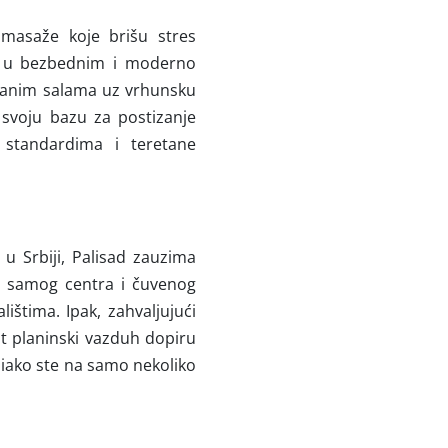
 masaže koje brišu stres
je u bezbednim i moderno
ečanim salama uz vrhunsku
 svoju bazu za postizanje
A standardima i teretane
u Srbiji, Palisad zauzima
ni samog centra i čuvenog
ištima. Ipak, zahvaljujući
ist planinski vazduh dopiru
 iako ste na samo nekoliko