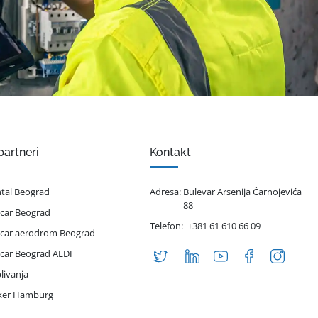
partneri
Kontakt
ntal Beograd
Adresa:
Bulevar Arsenija Čarnojevića
88
 car Beograd
Telefon:
+381 61 610 66 09
 car aerodrom Beograd
 car Beograd ALDI
livanja
iker Hamburg