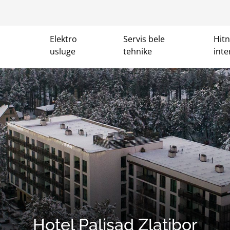
Elektro
Servis bele
Hit
usluge
tehnike
inte
Hotel Palisad Zlatibor