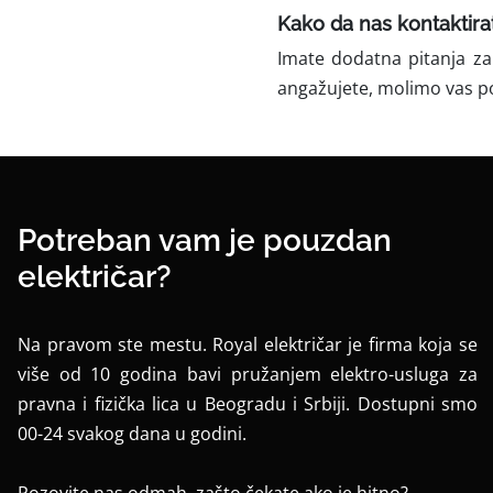
Kako da nas kontaktira
Imate dodatna pitanja za
angažujete, molimo vas p
Potreban vam je pouzdan
električar?
Na pravom ste mestu. Royal električar je firma koja se
više od 10 godina bavi pružanjem elektro-usluga za
pravna i fizička lica u Beogradu i Srbiji. Dostupni smo
00-24 svakog dana u godini.