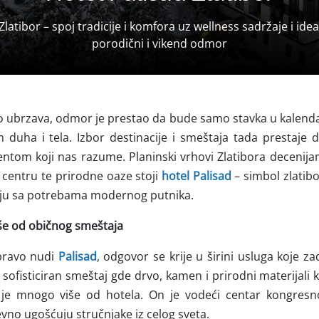
Zlatibor – spoj tradicije i komfora uz wellness sadržaje i idea
porodični i vikend odmor
no ubrzava, odmor je prestao da bude samo stavka u kalend
 duha i tela. Izbor destinacije i smeštaja tada prestaje d
entom koji nas razume. Planinski vrhovi Zlatibora decenija
 centru te prirodne oaze stoji
hotel Palisad
– simbol zlatib
ciju sa potrebama modernog putnika.
še od običnog smeštaja
pravo nudi
Palisad
, odgovor se krije u širini usluga koje za
 sofisticiran smeštaj gde drvo, kamen i prirodni materijali 
je mnogo više od hotela. On je vodeći centar kongresn
no ugošćuju stručnjake iz celog sveta.