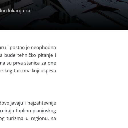
lnu lokaciju za
aru i postao je neophodna
a bude tehničko pitanje i
ma su prva stanica za one
orskog turizma koji uspeva
dovoljavaju i najzahtevnije
kreiraju toplinu planinskog
og turizma u regionu, sa