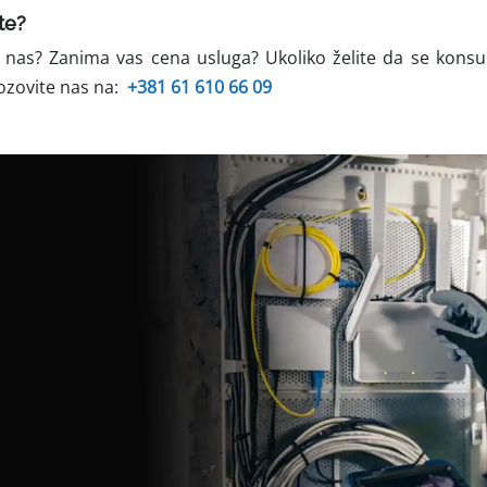
te?
 nas? Zanima vas cena usluga? Ukoliko želite da se konsul
ozovite nas na:
+381 61 610 66 09