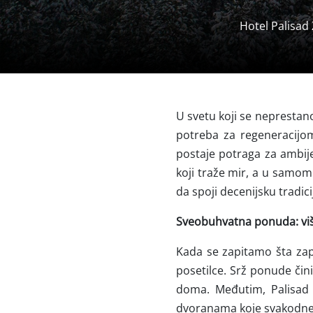
Hotel Palisad 
U svetu koji se nepresta
potreba za regeneracijom
postaje potraga za ambij
koji traže mir, a u samom
da spoji decenijsku tradi
Sveobuhvatna ponuda: vi
Kada se zapitamo šta za
posetilce. Srž ponude čini
doma. Međutim, Palisad 
dvoranama koje svakodnev