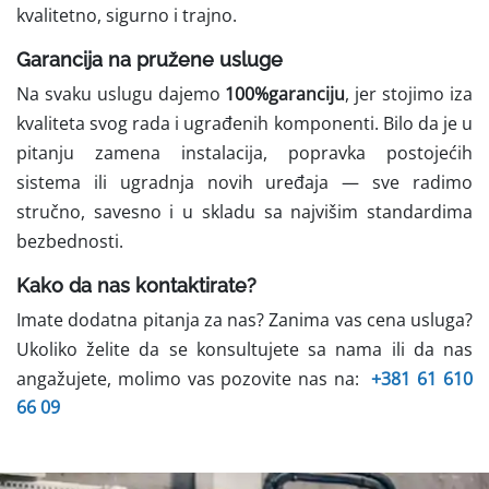
kvalitetno, sigurno i trajno.
Garancija na pružene usluge
Na svaku uslugu dajemo
100%garanciju
, jer stojimo iza
kvaliteta svog rada i ugrađenih komponenti. Bilo da je u
pitanju zamena instalacija, popravka postojećih
sistema ili ugradnja novih uređaja — sve radimo
stručno, savesno i u skladu sa najvišim standardima
bezbednosti.
Kako da nas kontaktirate?
Imate dodatna pitanja za nas? Zanima vas cena usluga?
Ukoliko želite da se konsultujete sa nama ili da nas
angažujete, molimo vas pozovite nas na:
+381 61 610
66 09