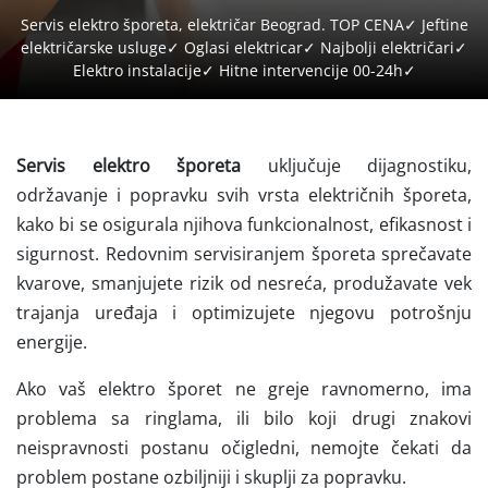
Servis elektro šporeta, električar Beograd. TOP CENA✓ Jeftine
električarske usluge✓ Oglasi elektricar✓ Najbolji električari✓
Elektro instalacije✓ Hitne intervencije 00-24h✓
Servis elektro šporeta
uključuje dijagnostiku,
održavanje i popravku svih vrsta električnih šporeta,
kako bi se osigurala njihova funkcionalnost, efikasnost i
sigurnost. Redovnim servisiranjem šporeta sprečavate
kvarove, smanjujete rizik od nesreća, produžavate vek
trajanja uređaja i optimizujete njegovu potrošnju
energije.
Ako vaš elektro šporet ne greje ravnomerno, ima
problema sa ringlama, ili bilo koji drugi znakovi
neispravnosti postanu očigledni, nemojte čekati da
problem postane ozbiljniji i skuplji za popravku.