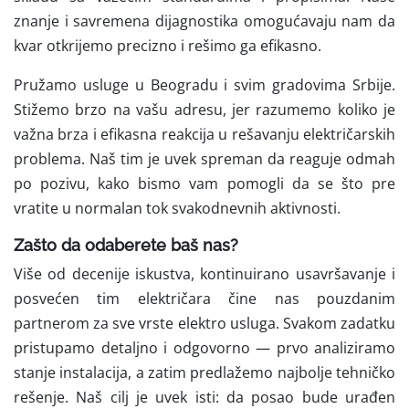
znanje i savremena dijagnostika omogućavaju nam da
kvar otkrijemo precizno i rešimo ga efikasno.
Pružamo usluge u Beogradu i svim gradovima Srbije.
Stižemo brzo na vašu adresu, jer razumemo koliko je
važna brza i efikasna reakcija u rešavanju električarskih
problema. Naš tim je uvek spreman da reaguje odmah
po pozivu, kako bismo vam pomogli da se što pre
vratite u normalan tok svakodnevnih aktivnosti.
Zašto da odaberete baš nas?
Više od decenije iskustva, kontinuirano usavršavanje i
posvećen tim električara čine nas pouzdanim
partnerom za sve vrste elektro usluga. Svakom zadatku
pristupamo detaljno i odgovorno — prvo analiziramo
stanje instalacija, a zatim predlažemo najbolje tehničko
rešenje. Naš cilj je uvek isti: da posao bude urađen