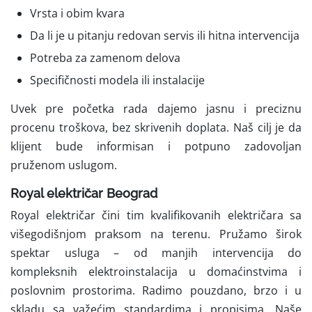
Vrsta i obim kvara
Da li je u pitanju redovan servis ili hitna intervencija
Potreba za zamenom delova
Specifičnosti modela ili instalacije
Uvek pre početka rada dajemo jasnu i preciznu
procenu troškova, bez skrivenih doplata. Naš cilj je da
klijent bude informisan i potpuno zadovoljan
pruženom uslugom.
Royal električar Beograd
Royal električar čini tim kvalifikovanih električara sa
višegodišnjom praksom na terenu. Pružamo širok
spektar usluga – od manjih intervencija do
kompleksnih elektroinstalacija u domaćinstvima i
poslovnim prostorima. Radimo pouzdano, brzo i u
skladu sa važećim standardima i propisima. Naše