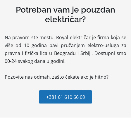
Potreban vam je pouzdan
električar?
Na pravom ste mestu. Royal električar je firma koja se
više od 10 godina bavi pružanjem elektro-usluga za
pravna i fizička lica u Beogradu i Srbiji. Dostupni smo
00-24 svakog dana u godini.
Pozovite nas odmah, zašto čekate ako je hitno?
+381 61 610 66 09