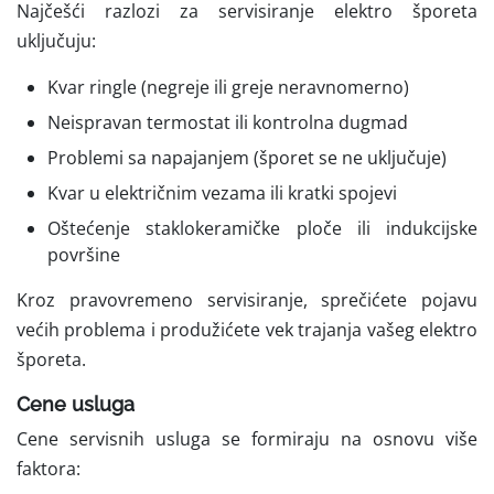
Najčešći razlozi za servisiranje elektro šporeta
uključuju:
Kvar ringle (negreje ili greje neravnomerno)
Neispravan termostat ili kontrolna dugmad
Problemi sa napajanjem (šporet se ne uključuje)
Kvar u električnim vezama ili kratki spojevi
Oštećenje staklokeramičke ploče ili indukcijske
površine
Kroz pravovremeno servisiranje, sprečićete pojavu
većih problema i produžićete vek trajanja vašeg elektro
šporeta.
Cene usluga
Cene servisnih usluga se formiraju na osnovu više
faktora: