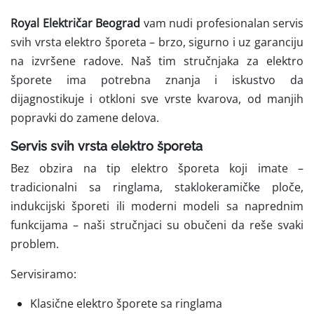
Royal Električar Beograd
vam nudi profesionalan servis
svih vrsta elektro šporeta – brzo, sigurno i uz garanciju
na izvršene radove. Naš tim stručnjaka za elektro
šporete ima potrebna znanja i iskustvo da
dijagnostikuje i otkloni sve vrste kvarova, od manjih
popravki do zamene delova.
Servis svih vrsta elektro šporeta
Bez obzira na tip elektro šporeta koji imate –
tradicionalni sa ringlama, staklokeramičke ploče,
indukcijski šporeti ili moderni modeli sa naprednim
funkcijama – naši stručnjaci su obučeni da reše svaki
problem.
Servisiramo:
Klasične elektro šporete sa ringlama