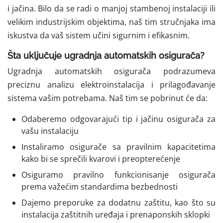
i jačina. Bilo da se radi o manjoj stambenoj instalaciji ili
velikim industrijskim objektima, naš tim stručnjaka ima
iskustva da vaš sistem učini sigurnim i efikasnim.
Šta uključuje ugradnja automatskih osigurača?
Ugradnja automatskih osigurača podrazumeva
preciznu analizu elektroinstalacija i prilagođavanje
sistema vašim potrebama. Naš tim se pobrinut će da:
Odaberemo odgovarajući tip i jačinu osigurača za
vašu instalaciju
Instaliramo osigurače sa pravilnim kapacitetima
kako bi se sprečili kvarovi i preopterećenje
Osiguramo pravilno funkcionisanje osigurača
prema važećim standardima bezbednosti
Dajemo preporuke za dodatnu zaštitu, kao što su
instalacija zaštitnih uređaja i prenaponskih sklopki