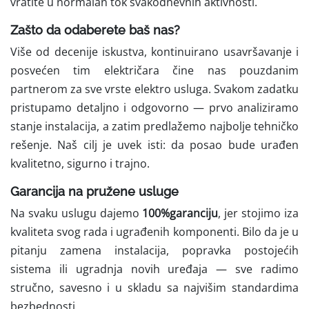
vratite u normalan tok svakodnevnih aktivnosti.
Zašto da odaberete baš nas?
Više od decenije iskustva, kontinuirano usavršavanje i
posvećen tim električara čine nas pouzdanim
partnerom za sve vrste elektro usluga. Svakom zadatku
pristupamo detaljno i odgovorno — prvo analiziramo
stanje instalacija, a zatim predlažemo najbolje tehničko
rešenje. Naš cilj je uvek isti: da posao bude urađen
kvalitetno, sigurno i trajno.
Garancija na pružene usluge
Na svaku uslugu dajemo
100%garanciju
, jer stojimo iza
kvaliteta svog rada i ugrađenih komponenti. Bilo da je u
pitanju zamena instalacija, popravka postojećih
sistema ili ugradnja novih uređaja — sve radimo
stručno, savesno i u skladu sa najvišim standardima
bezbednosti.