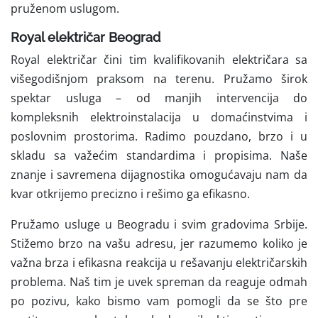
pruženom uslugom.
Royal električar Beograd
Royal električar čini tim kvalifikovanih električara sa
višegodišnjom praksom na terenu. Pružamo širok
spektar usluga – od manjih intervencija do
kompleksnih elektroinstalacija u domaćinstvima i
poslovnim prostorima. Radimo pouzdano, brzo i u
skladu sa važećim standardima i propisima. Naše
znanje i savremena dijagnostika omogućavaju nam da
kvar otkrijemo precizno i rešimo ga efikasno.
Pružamo usluge u Beogradu i svim gradovima Srbije.
Stižemo brzo na vašu adresu, jer razumemo koliko je
važna brza i efikasna reakcija u rešavanju električarskih
problema. Naš tim je uvek spreman da reaguje odmah
po pozivu, kako bismo vam pomogli da se što pre