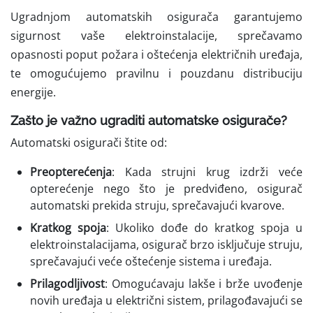
Ugradnjom automatskih osigurača garantujemo
sigurnost vaše elektroinstalacije, sprečavamo
opasnosti poput požara i oštećenja električnih uređaja,
te omogućujemo pravilnu i pouzdanu distribuciju
energije.
Zašto je važno ugraditi automatske osigurače?
Automatski osigurači štite od:
Preopterećenja
: Kada strujni krug izdrži veće
opterećenje nego što je predviđeno, osigurač
automatski prekida struju, sprečavajući kvarove.
Kratkog spoja
: Ukoliko dođe do kratkog spoja u
elektroinstalacijama, osigurač brzo isključuje struju,
sprečavajući veće oštećenje sistema i uređaja.
Prilagodljivost
: Omogućavaju lakše i brže uvođenje
novih uređaja u električni sistem, prilagođavajući se