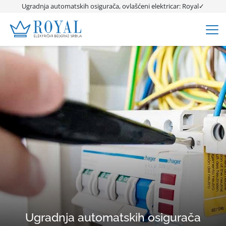
Ugradnja automatskih osigurača, ovlašćeni elektricar: Royal✓
Ugradnja automatskih osigurača