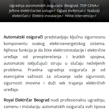
Ugradnja automatskih osigurača, Beograd. TOP CENA✓
Jeftine električarske usluge✓ Oglasi elektricar✓ Najbolji
električari✓ Elektro instalacije✓ Hitne intervencije✓
Automatski osigurači
predstavljaju ključnu sigurnosnu
komponentu svakog elektroenergetskog sistema.
Njihova funkcija je da štite elektroinstalacije i električne
uređaje od preopterećenja i kratkih spojeva,
automatski isključujući struju u slučaju neželjenih
problema. Pravilna ugradnja osigurača je od
esencijalne važnosti za očuvanje vaše sigurnosti,
sigurnosti imovine i duži vek trajanja električnih
uređaja.
Royal Električar Beograd
nudi profesionalnu ugradnju,
zamenu i instalaciju automatskih osigurača svih tipova