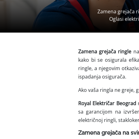
Zamena grejača ri
Oglasi elektr
Zamena grejača ringle
na
kako bi se osigurala efi
ringle, a njegovim otkazi
ispadanja osigurača.
Ako vaša ringla ne greje, g
Royal Električar Beograd
n
sa garancijom na izvršen
električnoj ringli, stakloke
Zamena grejača na svi