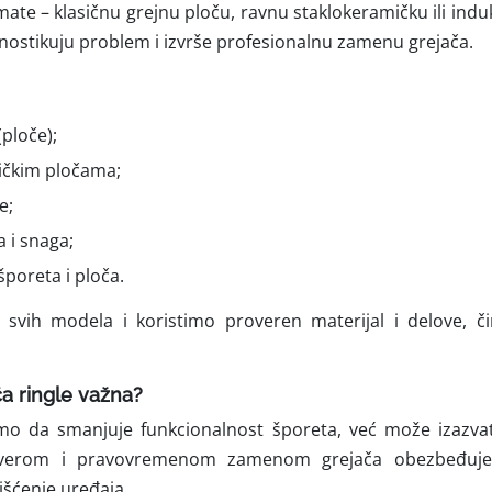
imate – klasičnu grejnu ploču, ravnu staklokeramičku ili indu
nostikuju problem i izvrše profesionalnu zamenu grejača.
(ploče);
ičkim pločama;
e;
a i snaga;
poreta i ploča.
 svih modela i koristimo proveren materijal i delove, 
a ringle važna?
mo da smanjuje funkcionalnost šporeta, već može izazvat
verom i pravovremenom zamenom grejača obezbeđujete
išćenje uređaja.