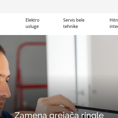
Elektro
Servis bele
Hit
usluge
tehnike
inte
Zamena grejača ringle