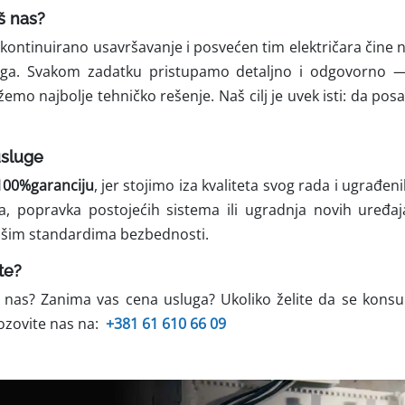
š nas?
, kontinuirano usavršavanje i posvećen tim električara či
luga. Svakom zadatku pristupamo detaljno i odgovorno —
ažemo najbolje tehničko rešenje. Naš cilj je uvek isti: da po
usluge
100%garanciju
, jer stojimo iza kvaliteta svog rada i ugrađen
ja, popravka postojećih sistema ili ugradnja novih uređ
višim standardima bezbednosti.
te?
 nas? Zanima vas cena usluga? Ukoliko želite da se konsul
ozovite nas na:
+381 61 610 66 09