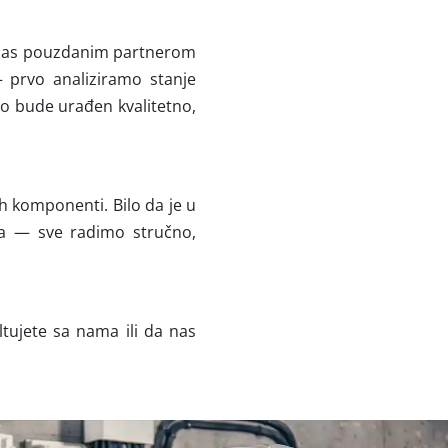
ne nas pouzdanim partnerom
 prvo analiziramo stanje
sao bude urađen kvalitetno,
ih komponenti. Bilo da je u
aja — sve radimo stručno,
tujete sa nama ili da nas