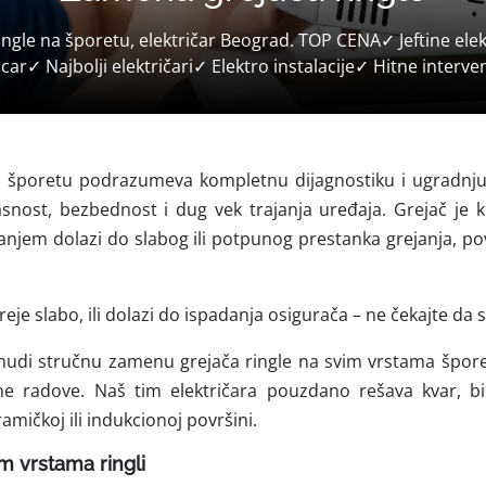
ngle na šporetu, električar Beograd. TOP CENA✓ Jeftine ele
icar✓ Najbolji električari✓ Elektro instalacije✓ Hitne interv
 šporetu podrazumeva kompletnu dijagnostiku i ugradnj
kasnost, bezbednost i dug vek trajanja uređaja. Grejač je
vanjem dolazi do slabog ili potpunog prestanka grejanja, pov
reje slabo, ili dolazi do ispadanja osigurača – ne čekajte da
udi stručnu zamenu grejača ringle na svim vrstama šporet
e radove. Naš tim električara pouzdano rešava kvar, bi
ramičkoj ili indukcionoj površini.
m vrstama ringli