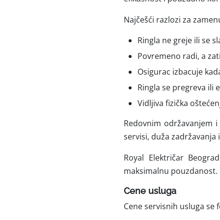
Najčešći razlozi za zamenu
Ringla ne greje ili se 
Povremeno radi, a zat
Osigurac izbacuje kada 
Ringla se pregreva ili 
Vidljiva fizička ošteće
Redovnim održavanjem i 
servisi, duža zadržavanja
Royal Električar Beogr
maksimalnu pouzdanost.
Cene usluga
Cene servisnih usluga se 