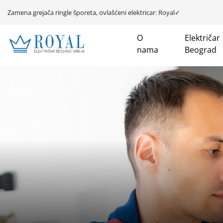
Zamena grejača ringle šporeta, ovlašćeni elektricar: Royal✓
O
Električar
nama
Beograd