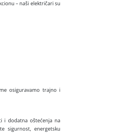
kcionu – naši električari su
čime osiguravamo trajno i
i i dodatna oštećenja na
 sigurnost, energetsku