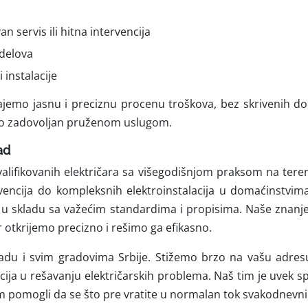
an servis ili hitna intervencija
delova
 instalacije
emo jasnu i preciznu procenu troškova, bez skrivenih dopla
no zadovoljan pruženom uslugom.
ad
 kvalifikovanih električara sa višegodišnjom praksom na ter
vencija do kompleksnih elektroinstalacija u domaćinstvim
u skladu sa važećim standardima i propisima. Naše znanje
otkrijemo precizno i rešimo ga efikasno.
du i svim gradovima Srbije. Stižemo brzo na vašu adresu
kcija u rešavanju električarskih problema. Naš tim je uve
 pomogli da se što pre vratite u normalan tok svakodnevnih