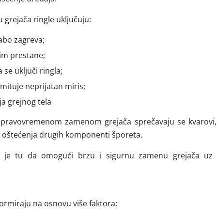
 grejača ringle uključuju:
slabo zagreva;
im prestane;
se uključi ringla;
emituje neprijatan miris;
nja grejnog tela
pravovremenom zamenom grejača sprečavaju se kvarovi, 
 i oštećenja drugih komponenti šporeta.
ad je tu da omogući brzu i sigurnu zamenu grejača uz 
formiraju na osnovu više faktora: