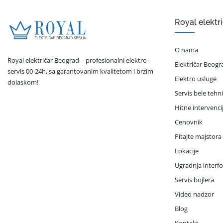
Royal elektr
O nama
Royal električar Beograd – profesionalni elektro-
Električar Beogr
servis 00-24h, sa garantovanim kvalitetom i brzim
Elektro usluge
dolaskom!
Servis bele tehn
Hitne intervenci
Cenovnik
Pitajte majstora
Lokacije
Ugradnja interf
Servis bojlera
Video nadzor
Blog