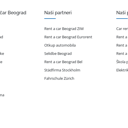
ičar Beograd
Naši partneri
Naši 
Rent a car Beograd ZIM
Car re
ad
Rent a car Beograd Eurorent
Rent a
Otkup automobila
Rent a
ike
Selidbe Beograd
Rent a
je
Rent a car Beograd Bel
Škola p
Städfirma Stockholm
Elektr
Fahrschule Zürich
ona