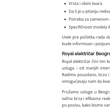
Vrsta i obim kvara
Da li je u pitanju redov
Potreba za zamenom 
Specifičnosti modela ili
Uvek pre početka rada daj
bude informisan i potpu
Royal električar Beogr
Royal električar čini tim
usluga – od manjih inter
Radimo pouzdano, brzo i 
omogućavaju nam da kvar 
Pružamo usluge u Beogra
važna brza i efikasna rea
po pozivu, kako bismo vam