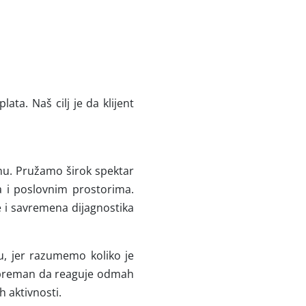
ta. Naš cilj je da klijent
enu. Pružamo širok spektar
a i poslovnim prostorima.
 i savremena dijagnostika
, jer razumemo koliko je
k spreman da reaguje odmah
 aktivnosti.