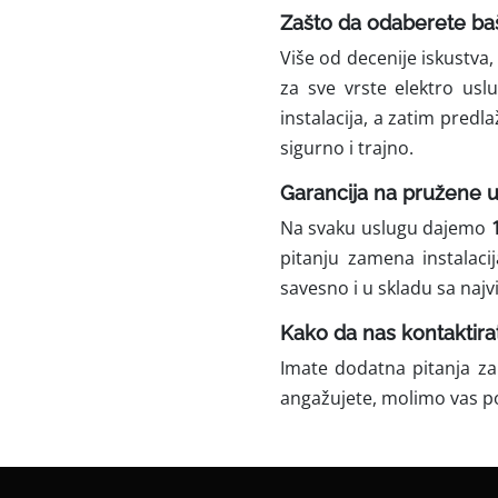
Zašto da odaberete ba
Više od decenije iskustva
za sve vrste elektro us
instalacija, a zatim predl
sigurno i trajno.
Garancija na pružene 
Na svaku uslugu dajemo
pitanju zamena instalaci
savesno i u skladu sa naj
Kako da nas kontaktira
Imate dodatna pitanja za
angažujete, molimo vas p