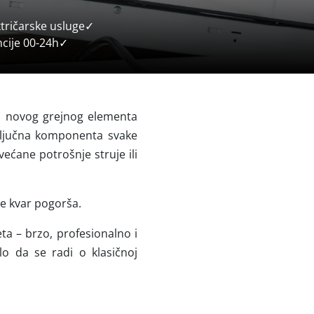
ktričarske usluge✓
encije 00-24h✓
u novog grejnog elementa
 ključna komponenta svake
ećane potrošnje struje ili
 se kvar pogorša.
a – brzo, profesionalno i
lo da se radi o klasičnoj