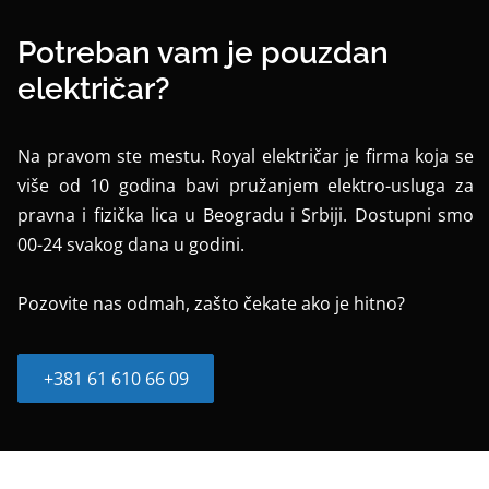
Potreban vam je pouzdan
električar?
Na pravom ste mestu. Royal električar je firma koja se
više od 10 godina bavi pružanjem elektro-usluga za
pravna i fizička lica u Beogradu i Srbiji. Dostupni smo
00-24 svakog dana u godini.
Pozovite nas odmah, zašto čekate ako je hitno?
+381 61 610 66 09