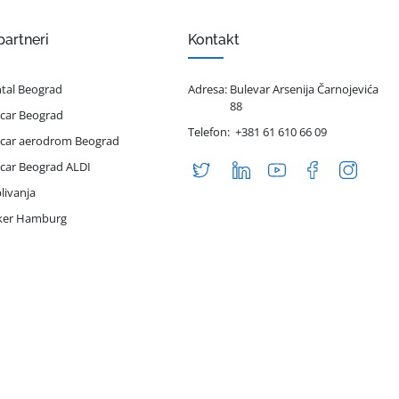
partneri
Kontakt
ntal Beograd
Adresa:
Bulevar Arsenija Čarnojevića
88
 car Beograd
Telefon:
+381 61 610 66 09
 car aerodrom Beograd
 car Beograd ALDI
livanja
iker Hamburg