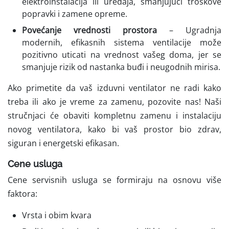
elektroinstalacija ili uređaja, smanjujući troškove
popravki i zamene opreme.
Povećanje vrednosti prostora
– Ugradnja
modernih, efikasnih sistema ventilacije može
pozitivno uticati na vrednost vašeg doma, jer se
smanjuje rizik od nastanka buđi i neugodnih mirisa.
Ako primetite da vaš izduvni ventilator ne radi kako
treba ili ako je vreme za zamenu, pozovite nas! Naši
stručnjaci će obaviti kompletnu zamenu i instalaciju
novog ventilatora, kako bi vaš prostor bio zdrav,
siguran i energetski efikasan.
Cene usluga
Cene servisnih usluga se formiraju na osnovu više
faktora:
Vrsta i obim kvara