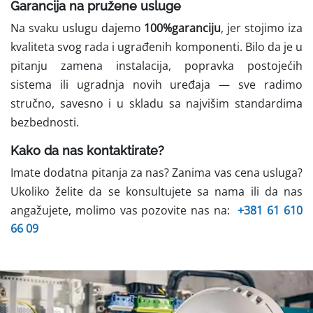
Garancija na pružene usluge
Na svaku uslugu dajemo
100%garanciju
, jer stojimo iza
kvaliteta svog rada i ugrađenih komponenti. Bilo da je u
pitanju zamena instalacija, popravka postojećih
sistema ili ugradnja novih uređaja — sve radimo
stručno, savesno i u skladu sa najvišim standardima
bezbednosti.
Kako da nas kontaktirate?
Imate dodatna pitanja za nas? Zanima vas cena usluga?
Ukoliko želite da se konsultujete sa nama ili da nas
angažujete, molimo vas pozovite nas na:
+381 61 610
66 09