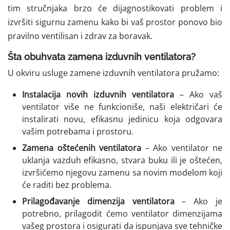
tim stručnjaka brzo će dijagnostikovati problem i
izvršiti sigurnu zamenu kako bi vaš prostor ponovo bio
pravilno ventilisan i zdrav za boravak.
Šta obuhvata zamena izduvnih ventilatora?
U okviru usluge zamene izduvnih ventilatora pružamo:
Instalacija novih izduvnih ventilatora
– Ako vaš
ventilator više ne funkcioniše, naši električari će
instalirati novu, efikasnu jedinicu koja odgovara
vašim potrebama i prostoru.
Zamena oštećenih ventilatora
– Ako ventilator ne
uklanja vazduh efikasno, stvara buku ili je oštećen,
izvršićemo njegovu zamenu sa novim modelom koji
će raditi bez problema.
Prilagođavanje dimenzija ventilatora
– Ako je
potrebno, prilagodit ćemo ventilator dimenzijama
vašeg prostora i osigurati da ispunjava sve tehničke