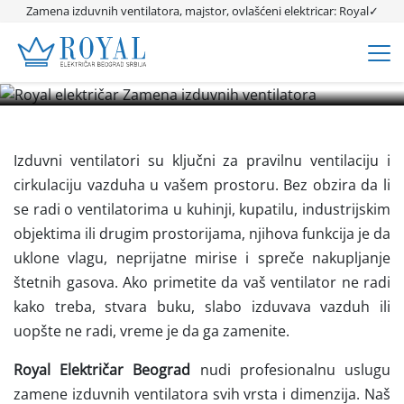
Zamena izduvnih ventilatora
Zamena izduvnih ventilatora, majstor, ovlašćeni elektricar: Royal✓
Zamena izduvnih ventilatora, električar Beograd. TOP CENA✓
Oglasi elektricar✓ Najbolji električari✓ Elektro instalacije✓
Hitne intervencije✓ Jeftine električarske usluge✓
Izduvni ventilatori su ključni za pravilnu ventilaciju i
cirkulaciju vazduha u vašem prostoru. Bez obzira da li
se radi o ventilatorima u kuhinji, kupatilu, industrijskim
objektima ili drugim prostorijama, njihova funkcija je da
uklone vlagu, neprijatne mirise i spreče nakupljanje
štetnih gasova. Ako primetite da vaš ventilator ne radi
kako treba, stvara buku, slabo izduvava vazduh ili
uopšte ne radi, vreme je da ga zamenite.
Royal Električar Beograd
nudi profesionalnu uslugu
zamene izduvnih ventilatora svih vrsta i dimenzija. Naš