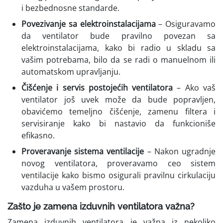
i bezbednosne standarde.
Povezivanje sa elektroinstalacijama
– Osiguravamo
da ventilator bude pravilno povezan sa
elektroinstalacijama, kako bi radio u skladu sa
vašim potrebama, bilo da se radi o manuelnom ili
automatskom upravljanju.
Čišćenje i servis postojećih ventilatora
– Ako vaš
ventilator još uvek može da bude popravljen,
obavićemo temeljno čišćenje, zamenu filtera i
servisiranje kako bi nastavio da funkcioniše
efikasno.
Proveravanje sistema ventilacije
– Nakon ugradnje
novog ventilatora, proveravamo ceo sistem
ventilacije kako bismo osigurali pravilnu cirkulaciju
vazduha u vašem prostoru.
Zašto je zamena izduvnih ventilatora važna?
Zamena izduvnih ventilatora je važna iz nekoliko