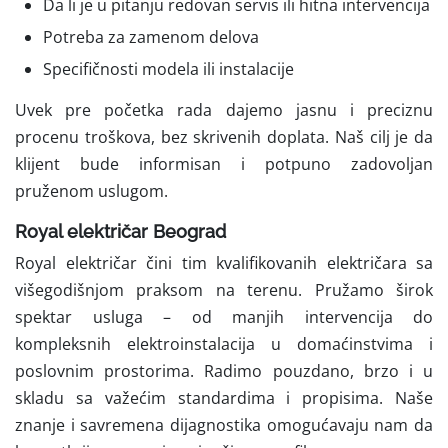
Da li je u pitanju redovan servis ili hitna intervencija
Potreba za zamenom delova
Specifičnosti modela ili instalacije
Uvek pre početka rada dajemo jasnu i preciznu
procenu troškova, bez skrivenih doplata. Naš cilj je da
klijent bude informisan i potpuno zadovoljan
pruženom uslugom.
Royal električar Beograd
Royal električar čini tim kvalifikovanih električara sa
višegodišnjom praksom na terenu. Pružamo širok
spektar usluga – od manjih intervencija do
kompleksnih elektroinstalacija u domaćinstvima i
poslovnim prostorima. Radimo pouzdano, brzo i u
skladu sa važećim standardima i propisima. Naše
znanje i savremena dijagnostika omogućavaju nam da