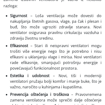
razloga:
Sigurnost
– Loša ventilacija može dovesti do
nakupljanja štetnih gasova, vlage, pa čak i plesan i
buđ, što može ugroziti zdravlje stanara. Novi
ventilator osigurava pravilnu cirkulaciju vazduha i
zdraviju životnu sredinu.
Efikasnost
– Stari ili neispravni ventilatori mogu
trošiti više energije nego što je potrebno i nisu
efikasni u uklanjanju vlage i mirisa. Novi ventilatori
rade efikasnije, smanjujući potrošnju energije i
povećavajući funkcionalnost prostora.
Estetika i udobnost
– Novi, tiši i moderniji
ventilatori pružaju bolji komfor i manje buke, što je
važno, naročito u kuhinjama i kupatilima.
Prevencija oštećenja i troškova
– Pravovremena
zamena ventilatora može sprečiti dalje oštećenje