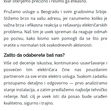
kvar otkrijemo precizno i rešimo ga efikasno.
Pružamo usluge u Beogradu i svim gradovima Srbije.
Stižemo brzo na vašu adresu, jer razumemo koliko je
važna brza i efikasna reakcija u rešavanju električarskih
problema. Naš tim je uvek spreman da reaguje odmah
po pozivu, kako bismo vam pomogli da se što pre
vratite u normalan tok svakodnevnih aktivnosti.
Zašto da odaberete baš nas?
Više od decenije iskustva, kontinuirano usavršavanje i
posvećen tim električara čine nas pouzdanim
partnerom za sve vrste elektro usluga. Svakom zadatku
pristupamo detaljno i odgovorno — prvo analiziramo
stanje instalacija, a zatim predlažemo najbolje tehničko
rešenje. Naš cilj je uvek isti: da posao bude urađen
kvalitetno, sigurno i trajno.