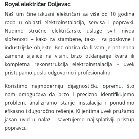
Royal električar Doljevac
Naš tim čine iskusni električari sa više od 10 godina
rada u oblasti elektroinstalacija, servisa i popravki.
Nudimo stručne električarske usluge svih nivoa
složenosti – kako za stambene, tako i za poslovne i
industrijske objekte. Bez obzira da li vam je potrebna
zamena sijalice na visini, brzo otklanjanje kvara ili
kompletna rekonstrukcija elektroinstalacija – uvek
pristupamo poslu odgovorno i profesionalno.
Koristimo najmoderniju dijagnostičku opremu, što
nam omogućava da brzo i precizno identifikujemo
problem, analiziramo stanje instalacija i ponudimo
efikasno i dugoročno rešenje. Klijentima uvek pružamo
jasan uvid u nalaz i savetujemo najisplativiji pristup
popravci.