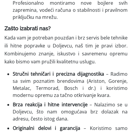
Profesionalno montiramo nove bojlere svih
zapremina, vodeći računa o stabilnosti i pravilnom
priključku na mrežu.
Zašto izabrati nas?
Kada vam je potreban pouzdan i brz servis bele tehnike
ili hitne popravke u Doljevcu, naš tim je pravi izbor.
Kombinujemo znanje, iskustvo i savremenu opremu
kako bismo vam pružili kvalitetnu uslugu.
Stručni tehničari i precizna dijagnostika
– Radimo
sa svim poznatim brendovima (Ariston, Gorenje,
Metalac, Termorad, Bosch i dr.) i koristimo
modernu opremu za tačno otkrivanje kvara.
Brza reakcija i hitne intervencije
– Nalazimo se u
Doljevcu, što nam omogućava brz dolazak na
adresu, često istog dana.
Originalni delovi i garancija
– Koristimo samo