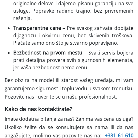
originalne delove i dajemo pisanu garanciju na sve
usluge. Popravke radimo trajno, bez privremenih
rešenja.
Transparentne cene
– Pre svakog zahvata dobijate
dijagnozu i okvirnu cenu, bez skrivenih troškova.
Plaćate samo ono što je stvarno popravljeno.
Bezbednost na prvom mestu
– Svaki servis bojlera
prati detaljna provera svih sigurnosnih elemenata,
jer vaša bezbednost nema cenu.
Bez obzira na model ili starost vašeg uređaja, mi vam
garantujemo sigurnost i toplu vodu u svakom trenutku.
Pozovite nas i uverite se u našu profesionalnost.
Kako da nas kontaktirate?
Imate dodatna pitanja za nas? Zanima vas cena usluga?
Ukoliko želite da se konsultujete sa nama ili da nas
angažujete, molimo vas pozovite nas na:
+381 61 610