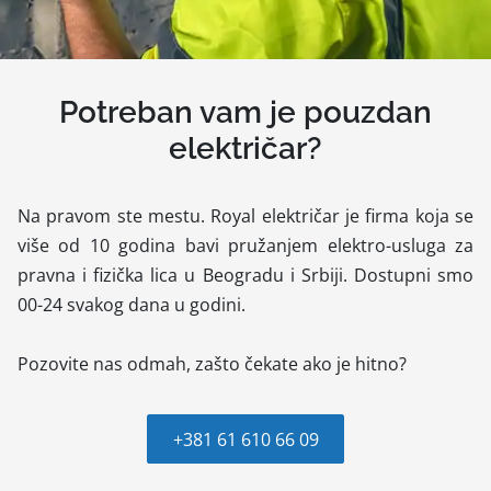
Potreban vam je pouzdan
električar?
Na pravom ste mestu. Royal električar je firma koja se
više od 10 godina bavi pružanjem elektro-usluga za
pravna i fizička lica u Beogradu i Srbiji. Dostupni smo
00-24 svakog dana u godini.
Pozovite nas odmah, zašto čekate ako je hitno?
+381 61 610 66 09