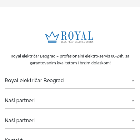
Royal električar Beograd – profesionalni elektro-servis 00-24h, sa
garantovanim kvalitetom i brzim dolaskom!
Royal električar Beograd
O nama
Naši partneri
Električar Beograd
Elektro usluge
Rent a car Beograd ZIM
Naši partneri
Servis bele tehnike
Rent a car Beograd Eurorent
Hitne intervencije
Otkup automobila
Car rental Beograd