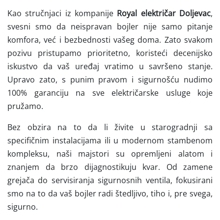
Kao stručnjaci iz kompanije
Royal električar Doljevac
,
svesni smo da neispravan bojler nije samo pitanje
komfora, već i bezbednosti vašeg doma. Zato svakom
pozivu pristupamo prioritetno, koristeći decenijsko
iskustvo da vaš uređaj vratimo u savršeno stanje.
Upravo zato, s punim pravom i sigurnošću nudimo
100% garanciju na sve električarske usluge koje
pružamo.
Bez obzira na to da li živite u starogradnji sa
specifičnim instalacijama ili u modernom stambenom
kompleksu, naši majstori su opremljeni alatom i
znanjem da brzo dijagnostikuju kvar. Od zamene
grejača do servisiranja sigurnosnih ventila, fokusirani
smo na to da vaš bojler radi štedljivo, tiho i, pre svega,
sigurno.