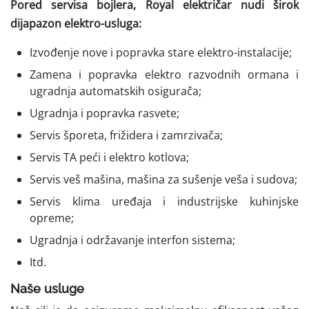
Pored servisa bojlera, Royal električar nudi širok
dijapazon elektro-usluga:
Izvođenje nove i popravka stare elektro-instalacije;
Zamena i popravka elektro razvodnih ormana i
ugradnja automatskih osigurača;
Ugradnja i popravka rasvete;
Servis šporeta, frižidera i zamrzivača;
Servis TA peći i elektro kotlova;
Servis veš mašina, mašina za sušenje veša i sudova;
Servis klima uređaja i industrijske kuhinjske
opreme;
Ugradnja i održavanje interfon sistema;
Itd.
Naše usluge