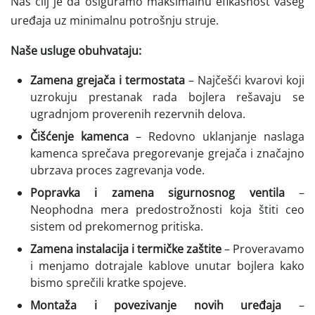
Naš cilj je da osiguramo maksimalnu efikasnost vašeg
uređaja uz minimalnu potrošnju struje.
Naše usluge obuhvataju:
Zamena grejača i termostata
– Najčešći kvarovi koji
uzrokuju prestanak rada bojlera rešavaju se
ugradnjom proverenih rezervnih delova.
Čišćenje kamenca
– Redovno uklanjanje naslaga
kamenca sprečava pregorevanje grejača i značajno
ubrzava proces zagrevanja vode.
Popravka i zamena sigurnosnog ventila
–
Neophodna mera predostrožnosti koja štiti ceo
sistem od prekomernog pritiska.
Zamena instalacija i termičke zaštite
– Proveravamo
i menjamo dotrajale kablove unutar bojlera kako
bismo sprečili kratke spojeve.
Montaža i povezivanje novih uređaja
–