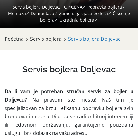
Servis bojlera Doljevac, TOP CENA✓ Popravka bojlera✓
Montaža✓ Demontaža✓ Zamena grejača bojlera✓ Čišćenje
bojlera✓ Ugradnja bojlera✓
Početna
Servis bojlera
Servis bojlera Doljevac
Servis bojlera Doljevac
Da li vam je potreban stručan servis za bojler u
Doljevcu?
Na pravom ste mestu! Naš tim je
specijalizovan za brzu i efikasnu popravku bojlera svih
brendova i modela. Bilo da se radi o hitnoj intervenciji
ili redovnom održavanju, garantujemo pouzdanu
uslugu i brz dolazak na vašu adresu.