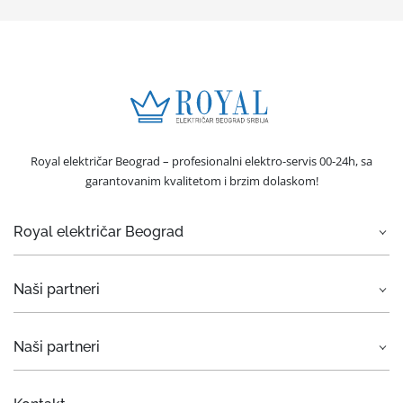
Royal električar Beograd – profesionalni elektro-servis 00-24h, sa
garantovanim kvalitetom i brzim dolaskom!
Royal električar Beograd
O nama
Naši partneri
Električar Beograd
Elektro usluge
Rent a car Beograd ZIM
Naši partneri
Servis bele tehnike
Rent a car Beograd Eurorent
Hitne intervencije
Otkup automobila
Car rental Beograd