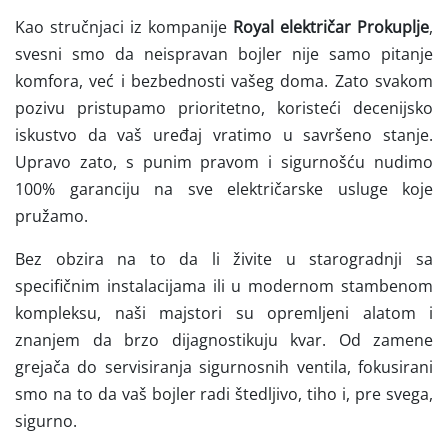
Kao stručnjaci iz kompanije
Royal električar Prokuplje
,
svesni smo da neispravan bojler nije samo pitanje
komfora, već i bezbednosti vašeg doma. Zato svakom
pozivu pristupamo prioritetno, koristeći decenijsko
iskustvo da vaš uređaj vratimo u savršeno stanje.
Upravo zato, s punim pravom i sigurnošću nudimo
100% garanciju na sve električarske usluge koje
pružamo.
Bez obzira na to da li živite u starogradnji sa
specifičnim instalacijama ili u modernom stambenom
kompleksu, naši majstori su opremljeni alatom i
znanjem da brzo dijagnostikuju kvar. Od zamene
grejača do servisiranja sigurnosnih ventila, fokusirani
smo na to da vaš bojler radi štedljivo, tiho i, pre svega,
sigurno.