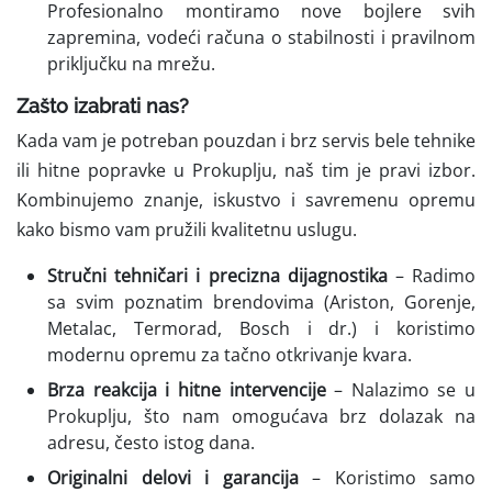
Profesionalno montiramo nove bojlere svih
zapremina, vodeći računa o stabilnosti i pravilnom
priključku na mrežu.
Zašto izabrati nas?
Kada vam je potreban pouzdan i brz servis bele tehnike
ili hitne popravke u Prokuplju, naš tim je pravi izbor.
Kombinujemo znanje, iskustvo i savremenu opremu
kako bismo vam pružili kvalitetnu uslugu.
Stručni tehničari i precizna dijagnostika
– Radimo
sa svim poznatim brendovima (Ariston, Gorenje,
Metalac, Termorad, Bosch i dr.) i koristimo
modernu opremu za tačno otkrivanje kvara.
Brza reakcija i hitne intervencije
– Nalazimo se u
Prokuplju, što nam omogućava brz dolazak na
adresu, često istog dana.
Originalni delovi i garancija
– Koristimo samo