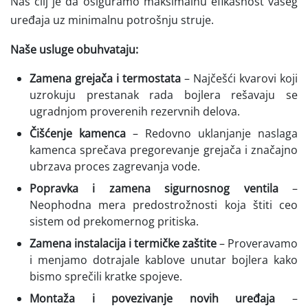
Naš cilj je da osiguramo maksimalnu efikasnost vašeg
uređaja uz minimalnu potrošnju struje.
Naše usluge obuhvataju:
Zamena grejača i termostata
– Najčešći kvarovi koji
uzrokuju prestanak rada bojlera rešavaju se
ugradnjom proverenih rezervnih delova.
Čišćenje kamenca
– Redovno uklanjanje naslaga
kamenca sprečava pregorevanje grejača i značajno
ubrzava proces zagrevanja vode.
Popravka i zamena sigurnosnog ventila
–
Neophodna mera predostrožnosti koja štiti ceo
sistem od prekomernog pritiska.
Zamena instalacija i termičke zaštite
– Proveravamo
i menjamo dotrajale kablove unutar bojlera kako
bismo sprečili kratke spojeve.
Montaža i povezivanje novih uređaja
–