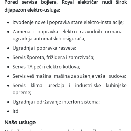
Pored servisa bojlera, Royal električar nudi širok
dijapazon elektro-usluga:
Izvođenje nove i popravka stare elektro-instalacije;
Zamena i popravka elektro razvodnih ormana i
ugradnja automatskih osigurača;
Ugradnja i popravka rasvete;
Servis šporeta, frižidera i zamrzivača;
Servis TA peći i elektro kotlova;
Servis veš mašina, mašina za sušenje veša i sudova;
Servis klima uređaja i industrijske kuhinjske
opreme;
Ugradnja i održavanje interfon sistema;
Itd.
Naše usluge