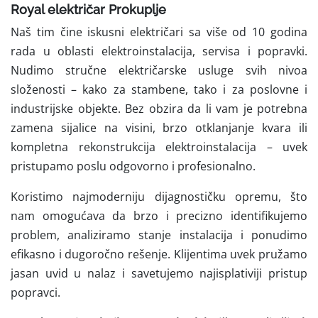
Royal električar Prokuplje
Naš tim čine iskusni električari sa više od 10 godina
rada u oblasti elektroinstalacija, servisa i popravki.
Nudimo stručne električarske usluge svih nivoa
složenosti – kako za stambene, tako i za poslovne i
industrijske objekte. Bez obzira da li vam je potrebna
zamena sijalice na visini, brzo otklanjanje kvara ili
kompletna rekonstrukcija elektroinstalacija – uvek
pristupamo poslu odgovorno i profesionalno.
Koristimo najmoderniju dijagnostičku opremu, što
nam omogućava da brzo i precizno identifikujemo
problem, analiziramo stanje instalacija i ponudimo
efikasno i dugoročno rešenje. Klijentima uvek pružamo
jasan uvid u nalaz i savetujemo najisplativiji pristup
popravci.