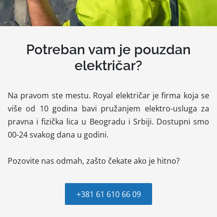
Potreban vam je pouzdan
električar?
Na pravom ste mestu. Royal električar je firma koja se
više od 10 godina bavi pružanjem elektro-usluga za
pravna i fizička lica u Beogradu i Srbiji. Dostupni smo
00-24 svakog dana u godini.
Pozovite nas odmah, zašto čekate ako je hitno?
+381 61 610 66 09