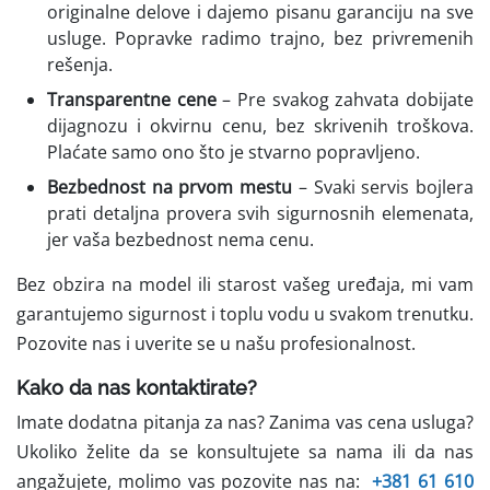
originalne delove i dajemo pisanu garanciju na sve
usluge. Popravke radimo trajno, bez privremenih
rešenja.
Transparentne cene
– Pre svakog zahvata dobijate
dijagnozu i okvirnu cenu, bez skrivenih troškova.
Plaćate samo ono što je stvarno popravljeno.
Bezbednost na prvom mestu
– Svaki servis bojlera
prati detaljna provera svih sigurnosnih elemenata,
jer vaša bezbednost nema cenu.
Bez obzira na model ili starost vašeg uređaja, mi vam
garantujemo sigurnost i toplu vodu u svakom trenutku.
Pozovite nas i uverite se u našu profesionalnost.
Kako da nas kontaktirate?
Imate dodatna pitanja za nas? Zanima vas cena usluga?
Ukoliko želite da se konsultujete sa nama ili da nas
angažujete, molimo vas pozovite nas na:
+381 61 610