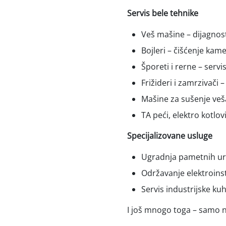
Servis bele tehnike
Veš mašine – dijagnost
Bojleri – čišćenje kam
Šporeti i rerne – serv
Frižideri i zamrzivači
Mašine za sušenje veš
TA peći, elektro kotlov
Specijalizovane usluge
Ugradnja pametnih ur
Održavanje elektroinst
Servis industrijske ku
I još mnogo toga – samo n