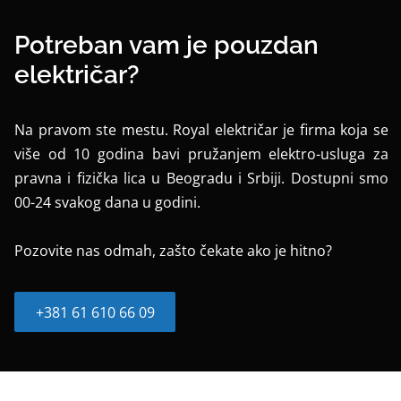
Potreban vam je pouzdan
električar?
Na pravom ste mestu. Royal električar je firma koja se
više od 10 godina bavi pružanjem elektro-usluga za
pravna i fizička lica u Beogradu i Srbiji. Dostupni smo
00-24 svakog dana u godini.
Pozovite nas odmah, zašto čekate ako je hitno?
+381 61 610 66 09