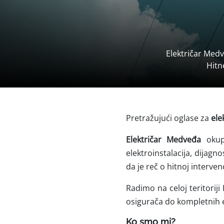
Električar Medv
Hitn
Pretražujući oglase za
ele
Električar Medveđa
okupl
elektroinstalacija, dijagn
da je reč o hitnoj interven
Radimo na celoj teritorij
osigurača do kompletnih e
Ko smo mi?