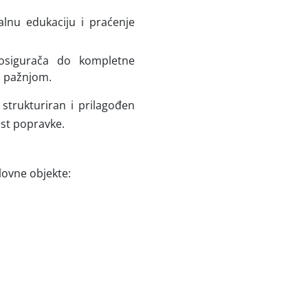
alnu edukaciju i praćenje
osigurača do kompletne
m pažnjom.
 strukturiran i prilagođen
st popravke.
lovne objekte: