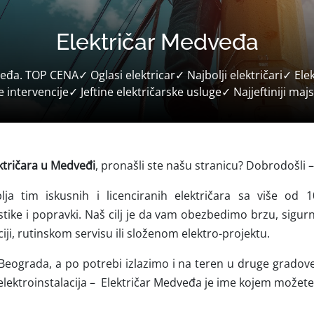
Električar Medveđa
eđa. TOP CENA✓ Oglasi elektricar✓ Najbolji električari✓ Elek
e intervencije✓ Jeftine električarske usluge✓ Najjeftiniji maj
ktričara u Medveđi
, pronašli ste našu stranicu? Dobrodošli
ja tim iskusnih i licenciranih električara sa više od 
ostike i popravki. Naš cilj je da vam obezbedimo brzu, sigu
ciji, rutinskom servisu ili složenom elektro-projektu.
i Beograda, a po potrebi izlazimo i na teren u druge grado
lektroinstalacija –
Električar Medveđa je ime kojem možete