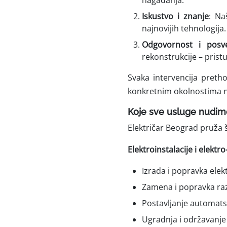
nagađanja.
Iskustvo i znanje
: Na
najnovijih tehnologij
Odgovornost i posve
rekonstrukcije – pri
Svaka intervencija pretho
konkretnim okolnostima n
Koje sve usluge nudim
Električar Beograd pruža š
Elektroinstalacije i elekt
Izrada i popravka elekt
Zamena i popravka ra
Postavljanje automats
Ugradnja i održavanje 