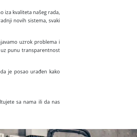
o iza kvaliteta našeg rada,
radnji novih sistema, svaki
šnjavamo uzrok problema i
i uz punu transparentnost
e da je posao urađen kako
tujete sa nama ili da nas