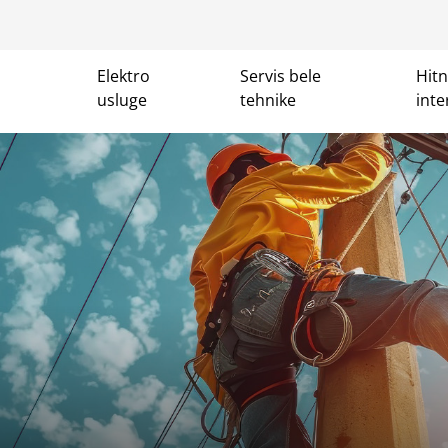
Elektro
Servis bele
Hit
usluge
tehnike
inte