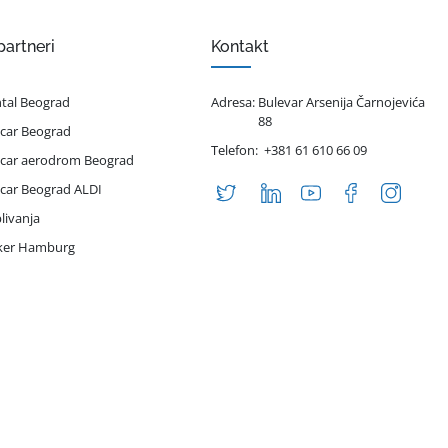
partneri
Kontakt
ntal Beograd
Adresa:
Bulevar Arsenija Čarnojevića
88
 car Beograd
Telefon:
+381 61 610 66 09
 car aerodrom Beograd
 car Beograd ALDI
livanja
iker Hamburg