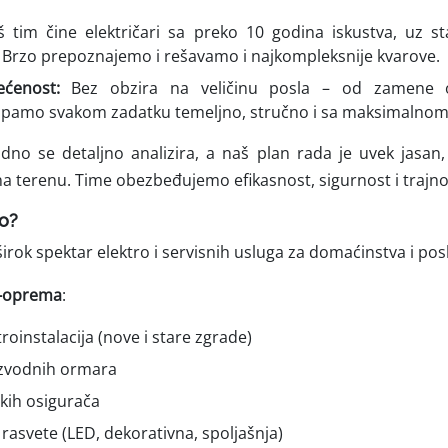
š tim čine električari sa preko 10 godina iskustva, uz st
a. Brzo prepoznajemo i rešavamo i najkompleksnije kvarove.
ćenost:
Bez obzira na veličinu posla – od zamene 
stupamo svakom zadatku temeljno, stručno i sa maksimalno
dno se detaljno analizira, a naš plan rada je uvek jasan,
a terenu. Time obezbeđujemo efikasnost, sigurnost i trajno
o?
irok spektar elektro i servisnih usluga za domaćinstva i pos
ro-oprema
:
roinstalacija (nove i stare zgrade)
zvodnih ormara
kih osigurača
rasvete (LED, dekorativna, spoljašnja)