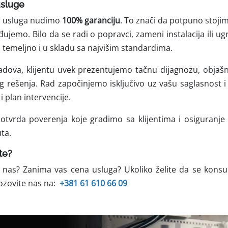
usluge
ih usluga nudimo
100% garanciju
. To znači da potpuno stojim
đujemo. Bilo da se radi o popravci, zameni instalacija ili ug
temeljno i u skladu sa najvišim standardima.
radova, klijentu uvek prezentujemo tačnu dijagnozu, obja
 rešenja. Rad započinjemo isključivo uz vašu saglasnost 
i plan intervencije.
otvrda poverenja koje gradimo sa klijentima i osiguranj
uta.
te?
 nas? Zanima vas cena usluga? Ukoliko želite da se konsul
ozovite nas na:
+381 61 610 66 09