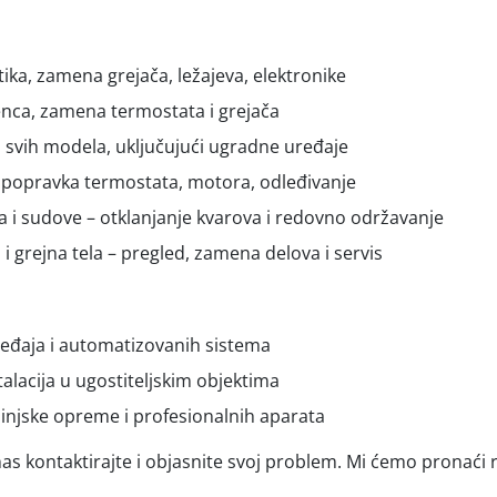
ika, zamena grejača, ležajeva, elektronike
enca, zamena termostata i grejača
is svih modela, uključujući ugradne uređaje
 – popravka termostata, motora, odleđivanje
a i sudove – otklanjanje kvarova i redovno održavanje
i i grejna tela – pregled, zamena delova i servis
eđaja i automatizovanih sistema
alacija u ugostiteljskim objektima
hinjske opreme i profesionalnih aparata
as kontaktirajte i objasnite svoj problem. Mi ćemo pronaći 