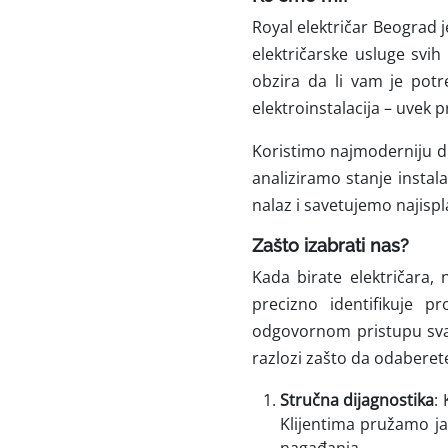
Royal električar Beograd 
električarske usluge svih
obzira da li vam je potr
elektroinstalacija – uvek
Koristimo
najmoderniju d
analiziramo stanje instal
nalaz i savetujemo najispla
Zašto izabrati nas?
Kada birate električara,
precizno identifikuje p
odgovornom pristupu svak
razlozi zašto da odaberet
Stručna dijagnostika
:
Klijentima pružamo jas