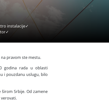
tro instalacije✓
stor✓
 – na pravom ste mestu.
10 godina rada u oblasti
rnu i pouzdanu uslugu, bilo
ve širom Srbije. Od zamene
 verovati.