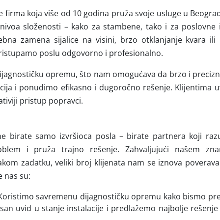
je firma koja više od 10 godina pruža svoje usluge u Beograd
 nivoa složenosti – kako za stambene, tako i za poslovne i
ebna zamena sijalice na visini, brzo otklanjanje kvara ili
 pristupamo poslu odgovorno i profesionalno.
ijagnostičku opremu, što nam omogućava da brzo i precizn
acija i ponudimo efikasno i dugoročno rešenje. Klijentima
tiviji pristup popravci.
 ne birate samo izvršioca posla – birate partnera koji ra
roblem i pruža trajno rešenje. Zahvaljujući našem zn
om zadatku, veliki broj klijenata nam se iznova poverava i
e nas su:
 Koristimo savremenu dijagnostičku opremu kako bismo prec
an uvid u stanje instalacije i predlažemo najbolje rešenje 