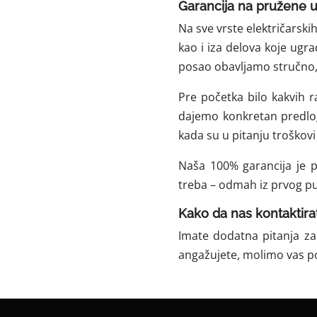
Garancija na pružene 
Na sve vrste električarsk
kao i iza delova koje ugra
posao obavljamo stručno, 
Pre početka bilo kakvih 
dajemo konkretan predlog
kada su u pitanju troškovi 
Naša 100% garancija je p
treba – odmah iz prvog p
Kako da nas kontaktira
Imate dodatna pitanja za
angažujete, molimo vas p