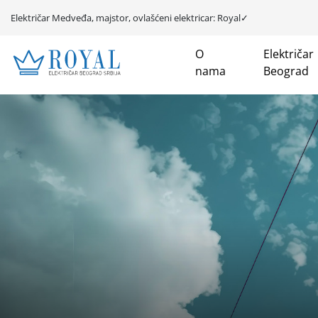
Električar Medveđa, majstor, ovlašćeni elektricar: Royal✓
O
Električar
nama
Beograd