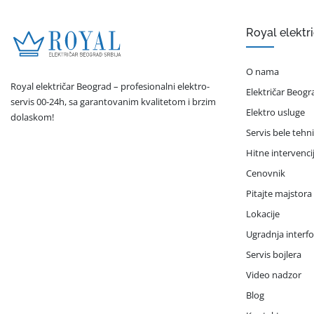
Royal elektr
O nama
Royal električar Beograd – profesionalni elektro-
Električar Beogr
servis 00-24h, sa garantovanim kvalitetom i brzim
Elektro usluge
dolaskom!
Servis bele tehn
Hitne intervenci
Cenovnik
Pitajte majstora
Lokacije
Ugradnja interf
Servis bojlera
Video nadzor
Blog