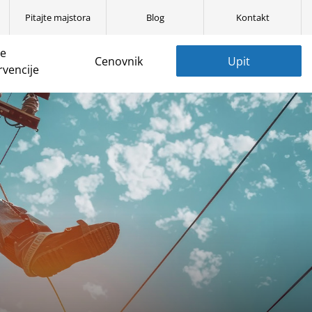
Pitajte majstora
Blog
Kontakt
ne
Cenovnik
Upit
rvencije