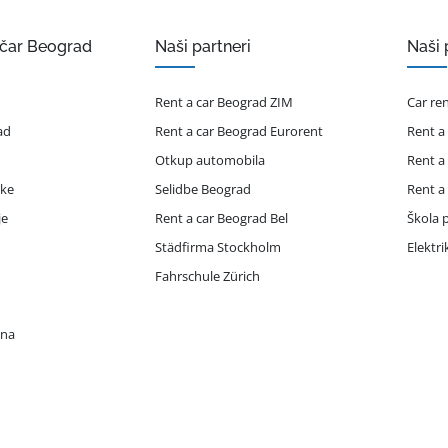
ičar Beograd
Naši partneri
Naši 
Rent a car Beograd ZIM
Car re
ad
Rent a car Beograd Eurorent
Rent a
Otkup automobila
Rent a
ike
Selidbe Beograd
Rent a
je
Rent a car Beograd Bel
Škola p
Städfirma Stockholm
Elektr
Fahrschule Zürich
ona