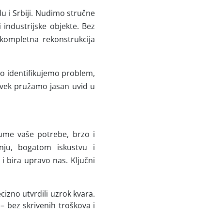
u i Srbiji. Nudimo stručne
 industrijske objekte. Bez
 kompletna rekonstrukcija
o identifikujemo problem,
 uvek pružamo jasan uvid u
zume vaše potrebe, brzo i
anju, bogatom iskustvu i
 bira upravo nas. Ključni
izno utvrdili uzrok kvara.
– bez skrivenih troškova i