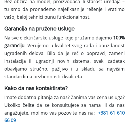
Bez obzira na model, proizvođača ili starost uređaja –
tu smo da pronađemo najefikasnije rešenje i vratimo
vašoj beloj tehnici punu funkcionalnost.
Garancija na pružene usluge
Na sve električarske usluge koje pružamo dajemo
100%
garanciju
. Verujemo u kvalitet svog rada i pouzdanost
ugrađenih delova. Bilo da je reč o popravci, zameni
instalacija ili ugradnji novih sistema, svaki zadatak
obavljamo stručno, pažljivo i u skladu sa najvišim
standardima bezbednosti i kvaliteta.
Kako da nas kontaktirate?
Imate dodatna pitanja za nas? Zanima vas cena usluga?
Ukoliko želite da se konsultujete sa nama ili da nas
angažujete, molimo vas pozovite nas na:
+381 61 610
66 09