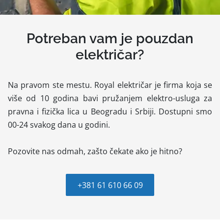
Potreban vam je pouzdan
električar?
Na pravom ste mestu. Royal električar je firma koja se
više od 10 godina bavi pružanjem elektro-usluga za
pravna i fizička lica u Beogradu i Srbiji. Dostupni smo
00-24 svakog dana u godini.
Pozovite nas odmah, zašto čekate ako je hitno?
+381 61 610 66 09