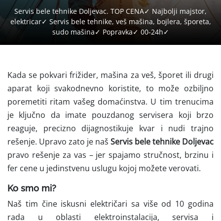
Servis bele tehnike Doljevac. TOP CENA✓ Najbolji majstor,
elektricar✓ Servis bele tehnike, veš mašina, bojlera, šporeta,
sudo mašina✓ Popravka✓ 00-24h✓
Kada se pokvari frižider, mašina za veš, šporet ili drugi
aparat koji svakodnevno koristite, to može ozbiljno
poremetiti ritam vašeg domaćinstva. U tim trenucima
je ključno da imate pouzdanog servisera koji brzo
reaguje, precizno dijagnostikuje kvar i nudi trajno
rešenje. Upravo zato je naš
Servis bele tehnike Doljevac
pravo rešenje za vas – jer spajamo stručnost, brzinu i
fer cene u jedinstvenu uslugu kojoj možete verovati.
Ko smo mi?
Naš tim čine iskusni električari sa više od 10 godina
rada u oblasti elektroinstalacija, servisa i