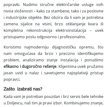
popravki.
Nudimo stručne električarske usluge svih
nivoa složenosti – kako za stambene, tako i za poslovne
i industrijske objekte. Bez obzira da li vam je potrebna
zamena sijalice na visini, brzo otklanjanje kvara ili
kompletna rekonstrukcija elektroinstalacija – uvek
pristupamo poslu odgovorno i profesionalno.
Koristimo najmoderniju dijagnostičku opremu, što
nam omogućava da brzo i precizno identifikujemo
problem, analiziramo stanje instalacija i ponudimo
efikasno i dugoročno rešenje
. Klijentima uvek pružamo
jasan uvid u nalaz i savetujemo najisplativiji pristup
popravci
.
Zašto izabrati nas?
Kada vam je potreban pouzdan i brz servis bele tehnike
u Doljevcu, naš tim je pravi izbor. Kombinujemo znanje,