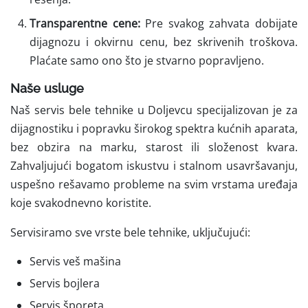
Transparentne cene:
Pre svakog zahvata dobijate
dijagnozu i okvirnu cenu, bez skrivenih troškova.
Plaćate samo ono što je stvarno popravljeno.
Naše usluge
Naš servis bele tehnike u Doljevcu specijalizovan je za
dijagnostiku i popravku širokog spektra kućnih aparata,
bez obzira na marku, starost ili složenost kvara.
Zahvaljujući bogatom iskustvu i stalnom usavršavanju,
uspešno rešavamo probleme na svim vrstama uređaja
koje svakodnevno koristite.
Servisiramo sve vrste bele tehnike, uključujući:
Servis veš mašina
Servis bojlera
Servis šporeta