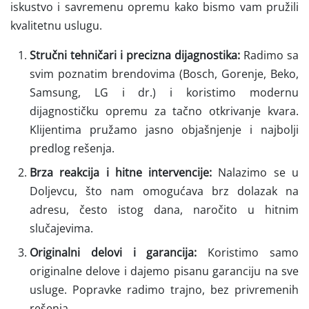
iskustvo i savremenu opremu kako bismo vam pružili
kvalitetnu uslugu.
Stručni tehničari i precizna dijagnostika:
Radimo sa
svim poznatim brendovima (Bosch, Gorenje, Beko,
Samsung, LG i dr.) i koristimo modernu
dijagnostičku opremu za tačno otkrivanje kvara.
Klijentima pružamo jasno objašnjenje i najbolji
predlog rešenja.
Brza reakcija i hitne intervencije:
Nalazimo se u
Doljevcu, što nam omogućava brz dolazak na
adresu, često istog dana, naročito u hitnim
slučajevima.
Originalni delovi i garancija:
Koristimo samo
originalne delove i dajemo pisanu garanciju na sve
usluge. Popravke radimo trajno, bez privremenih
rešenja.