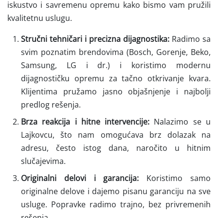
iskustvo i savremenu opremu kako bismo vam pružili
kvalitetnu uslugu.
Stručni tehničari i precizna dijagnostika:
Radimo sa
svim poznatim brendovima (Bosch, Gorenje, Beko,
Samsung, LG i dr.) i koristimo modernu
dijagnostičku opremu za tačno otkrivanje kvara.
Klijentima pružamo jasno objašnjenje i najbolji
predlog rešenja.
Brza reakcija i hitne intervencije:
Nalazimo se u
Lajkovcu, što nam omogućava brz dolazak na
adresu, često istog dana, naročito u hitnim
slučajevima.
Originalni delovi i garancija:
Koristimo samo
originalne delove i dajemo pisanu garanciju na sve
usluge. Popravke radimo trajno, bez privremenih
rešenja.