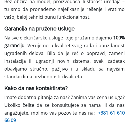
Bez obzira na model, proizvođača ili starost uređaja –
tu smo da pronađemo najefikasnije rešenje i vratimo
vašoj beloj tehnici punu funkcionalnost.
Garancija na pružene usluge
Na sve električarske usluge koje pružamo dajemo
100%
garanciju
. Verujemo u kvalitet svog rada i pouzdanost
ugrađenih delova. Bilo da je reč o popravci, zameni
instalacija ili ugradnji novih sistema, svaki zadatak
obavljamo stručno, pažljivo i u skladu sa najvišim
standardima bezbednosti i kvaliteta.
Kako da nas kontaktirate?
Imate dodatna pitanja za nas? Zanima vas cena usluga?
Ukoliko želite da se konsultujete sa nama ili da nas
angažujete, molimo vas pozovite nas na:
+381 61 610
66 09