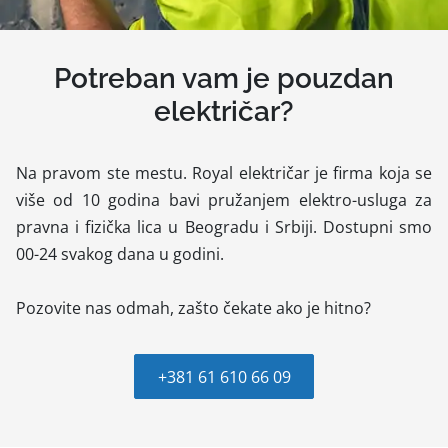
Potreban vam je pouzdan
električar?
Na pravom ste mestu. Royal električar je firma koja se
više od 10 godina bavi pružanjem elektro-usluga za
pravna i fizička lica u Beogradu i Srbiji. Dostupni smo
00-24 svakog dana u godini.
Pozovite nas odmah, zašto čekate ako je hitno?
+381 61 610 66 09