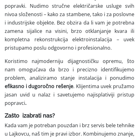
popravki.
Nudimo stručne električarske usluge svih
nivoa složenosti – kako za stambene, tako i za poslovne
i industrijske objekte. Bez obzira da li vam je potrebna
zamena sijalice na visini, brzo otklanjanje kvara ili
kompletna rekonstrukcija elektroinstalacija – uvek
pristupamo poslu odgovorno i profesionalno.
Koristimo najmoderniju dijagnostičku opremu, što
nam omogućava da brzo i precizno identifikujemo
problem, analiziramo stanje instalacija i ponudimo
efikasno i dugoročno rešenje
. Klijentima uvek pružamo
jasan uvid u nalaz i savetujemo najisplativiji pristup
popravci
.
Zašto izabrati nas?
Kada vam je potreban pouzdan i brz servis bele tehnike
u Lajkovcu, naš tim je pravi izbor. Kombinujemo znanje,