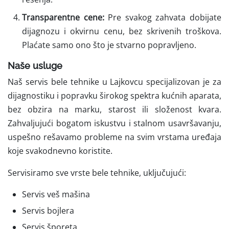
Transparentne cene:
Pre svakog zahvata dobijate
dijagnozu i okvirnu cenu, bez skrivenih troškova.
Plaćate samo ono što je stvarno popravljeno.
Naše usluge
Naš servis bele tehnike u Lajkovcu specijalizovan je za
dijagnostiku i popravku širokog spektra kućnih aparata,
bez obzira na marku, starost ili složenost kvara.
Zahvaljujući bogatom iskustvu i stalnom usavršavanju,
uspešno rešavamo probleme na svim vrstama uređaja
koje svakodnevno koristite.
Servisiramo sve vrste bele tehnike, uključujući:
Servis veš mašina
Servis bojlera
Servis šporeta