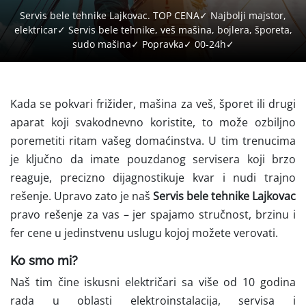
Servis bele tehnike Lajkovac. TOP CENA✓ Najbolji majstor,
elektricar✓ Servis bele tehnike, veš mašina, bojlera, šporeta,
sudo mašina✓ Popravka✓ 00-24h✓
Kada se pokvari frižider, mašina za veš, šporet ili drugi
aparat koji svakodnevno koristite, to može ozbiljno
poremetiti ritam vašeg domaćinstva. U tim trenucima
je ključno da imate pouzdanog servisera koji brzo
reaguje, precizno dijagnostikuje kvar i nudi trajno
rešenje. Upravo zato je naš
Servis bele tehnike Lajkovac
pravo rešenje za vas – jer spajamo stručnost, brzinu i
fer cene u jedinstvenu uslugu kojoj možete verovati.
Ko smo mi?
Naš tim čine iskusni električari sa više od 10 godina
rada u oblasti elektroinstalacija, servisa i