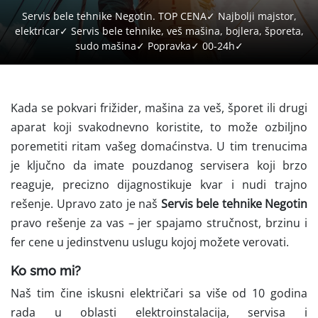
Servis bele tehnike Negotin. TOP CENA✓ Najbolji majstor,
elektricar✓ Servis bele tehnike, veš mašina, bojlera, šporeta,
sudo mašina✓ Popravka✓ 00-24h✓
Kada se pokvari frižider, mašina za veš, šporet ili drugi
aparat koji svakodnevno koristite, to može ozbiljno
poremetiti ritam vašeg domaćinstva. U tim trenucima
je ključno da imate pouzdanog servisera koji brzo
reaguje, precizno dijagnostikuje kvar i nudi trajno
rešenje. Upravo zato je naš
Servis bele tehnike Negotin
pravo rešenje za vas – jer spajamo stručnost, brzinu i
fer cene u jedinstvenu uslugu kojoj možete verovati.
Ko smo mi?
Naš tim čine iskusni električari sa više od 10 godina
rada u oblasti elektroinstalacija, servisa i