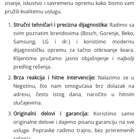
znanje, iskustvo i savremenu opremu kako bismo vam
pružili kvalitetnu uslugu.
Stručni tehničari i precizna dijagnostika:
Radimo sa
svim poznatim brendovima (Bosch, Gorenje, Beko,
Samsung, LG i dr.) i koristimo modernu
dijagnostičku opremu za tačno otkrivanje kvara.
Klijentima pružamo jasno objašnjenje i najbolji
predlog rešenja.
Brza reakcija i hitne intervencije:
Nalazimo se u
Negotinu, što nam omogućava brz dolazak na
adresu, često istog dana, naročito u hitnim
slučajevima.
Originalni delovi i garancija:
Koristimo samo
originalne delove i dajemo pisanu garanciju na sve
usluge. Popravke radimo trajno, bez privremenih
rešenja.