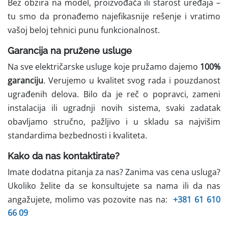
Bez obzira na model, proizvođača ili starost uređaja –
tu smo da pronađemo najefikasnije rešenje i vratimo
vašoj beloj tehnici punu funkcionalnost.
Garancija na pružene usluge
Na sve električarske usluge koje pružamo dajemo
100%
garanciju
. Verujemo u kvalitet svog rada i pouzdanost
ugrađenih delova. Bilo da je reč o popravci, zameni
instalacija ili ugradnji novih sistema, svaki zadatak
obavljamo stručno, pažljivo i u skladu sa najvišim
standardima bezbednosti i kvaliteta.
Kako da nas kontaktirate?
Imate dodatna pitanja za nas? Zanima vas cena usluga?
Ukoliko želite da se konsultujete sa nama ili da nas
angažujete, molimo vas pozovite nas na:
+381 61 610
66 09