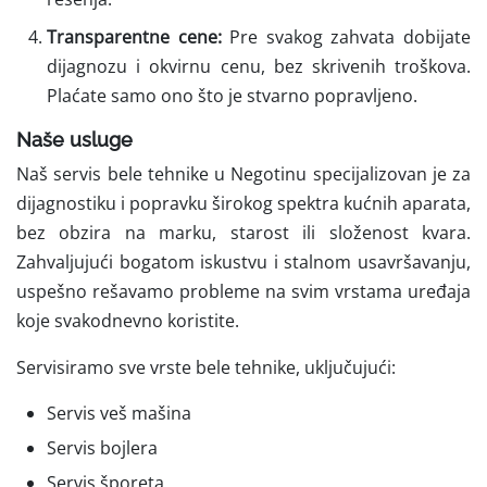
Transparentne cene:
Pre svakog zahvata dobijate
dijagnozu i okvirnu cenu, bez skrivenih troškova.
Plaćate samo ono što je stvarno popravljeno.
Naše usluge
Naš servis bele tehnike u Negotinu specijalizovan je za
dijagnostiku i popravku širokog spektra kućnih aparata,
bez obzira na marku, starost ili složenost kvara.
Zahvaljujući bogatom iskustvu i stalnom usavršavanju,
uspešno rešavamo probleme na svim vrstama uređaja
koje svakodnevno koristite.
Servisiramo sve vrste bele tehnike, uključujući:
Servis veš mašina
Servis bojlera
Servis šporeta