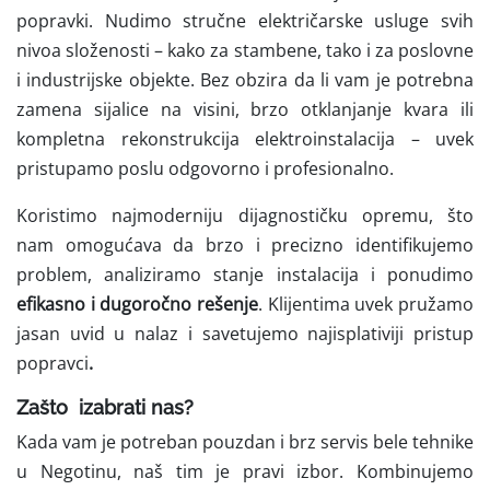
popravki.
Nudimo stručne električarske usluge svih
nivoa složenosti – kako za stambene, tako i za poslovne
i industrijske objekte. Bez obzira da li vam je potrebna
zamena sijalice na visini, brzo otklanjanje kvara ili
kompletna rekonstrukcija elektroinstalacija – uvek
pristupamo poslu odgovorno i profesionalno.
Koristimo najmoderniju dijagnostičku opremu, što
nam omogućava da brzo i precizno identifikujemo
problem, analiziramo stanje instalacija i ponudimo
efikasno i dugoročno rešenje
. Klijentima uvek pružamo
jasan uvid u nalaz i savetujemo najisplativiji pristup
popravci
.
Zašto izabrati nas?
Kada vam je potreban pouzdan i brz servis bele tehnike
u Negotinu, naš tim je pravi izbor. Kombinujemo