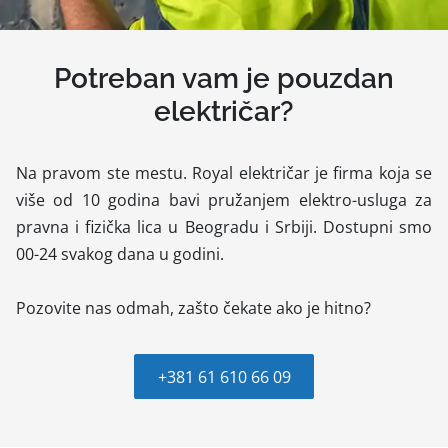
Potreban vam je pouzdan
električar?
Na pravom ste mestu. Royal električar je firma koja se
više od 10 godina bavi pružanjem elektro-usluga za
pravna i fizička lica u Beogradu i Srbiji. Dostupni smo
00-24 svakog dana u godini.
Pozovite nas odmah, zašto čekate ako je hitno?
+381 61 610 66 09