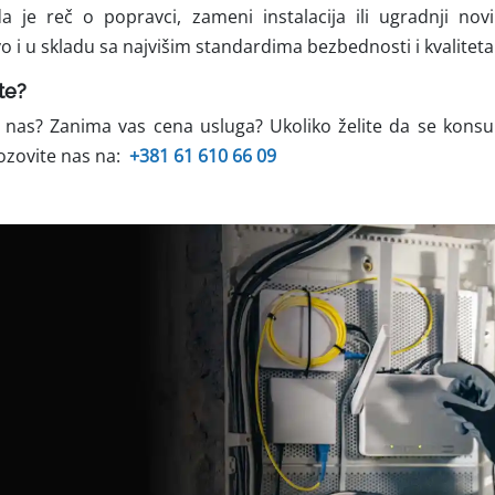
a je reč o popravci, zameni instalacija ili ugradnji nov
o i u skladu sa najvišim standardima bezbednosti i kvaliteta
te?
 nas? Zanima vas cena usluga? Ukoliko želite da se konsul
ozovite nas na:
+381 61 610 66 09