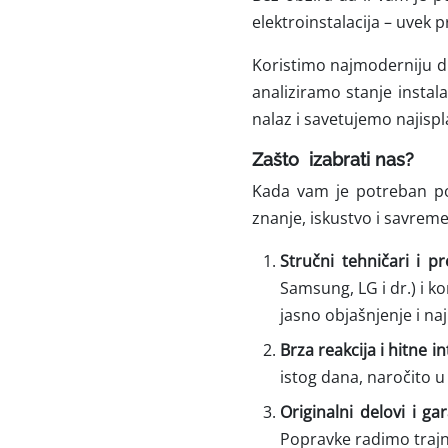
elektroinstalacija – uvek
Koristimo najmoderniju d
analiziramo stanje instal
nalaz i savetujemo najispla
Zašto izabrati nas?
Kada vam je potreban po
znanje, iskustvo i savrem
Stručni tehničari i pr
Samsung, LG i dr.) i 
jasno objašnjenje i naj
Brza reakcija i hitne in
istog dana, naročito u
Originalni delovi i gar
Popravke radimo trajn