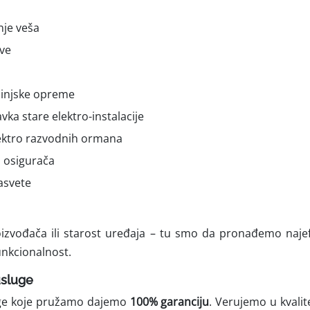
nje veša
ve
uhinjske opreme
vka stare elektro-instalacije
ektro razvodnih ormana
 osigurača
asvete
izvođača ili starost uređaja – tu smo da pronađemo najefi
 funkcionalnost.
usluge
uge koje pružamo dajemo
100% garanciju
. Verujemo u kvali