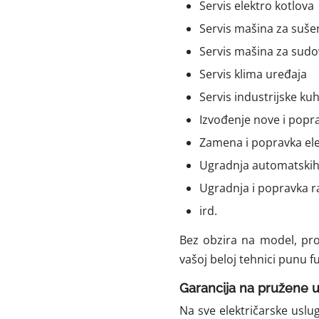
Servis elektro kotlova
Servis mašina za suše
Servis mašina za sudo
Servis klima uređaja
Servis industrijske k
Izvođenje nove i popra
Zamena i popravka el
Ugradnja automatskih
Ugradnja i popravka r
ird.
Bez obzira na model, pro
vašoj beloj tehnici punu
Garancija na pružene 
Na sve električarske usl