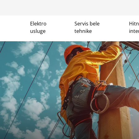
Elektro
Servis bele
Hit
usluge
tehnike
inte