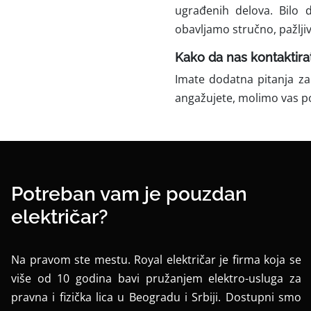
ugrađenih delova. Bilo d
obavljamo stručno, pažljiv
Kako da nas kontaktira
Imate dodatna pitanja za
angažujete, molimo vas p
Potreban vam je pouzdan
električar?
Na pravom ste mestu. Royal električar je firma koja se
više od 10 godina bavi pružanjem elektro-usluga za
pravna i fizička lica u Beogradu i Srbiji. Dostupni smo