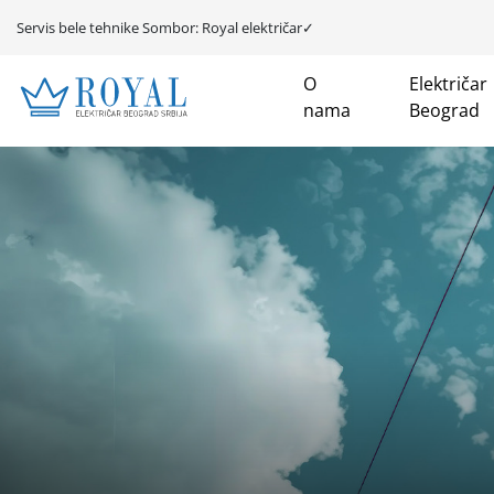
Servis bele tehnike Sombor: Royal električar✓
O
Električar
nama
Beograd