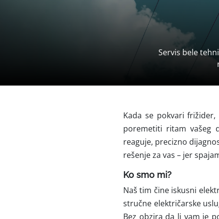
Servis bele tehn
Kada se pokvari frižider,
poremetiti ritam vašeg 
reaguje, precizno dijagnos
rešenje za vas – jer spaja
Ko smo mi?
Naš tim čine iskusni elektr
stručne električarske uslu
Bez obzira da li vam je p