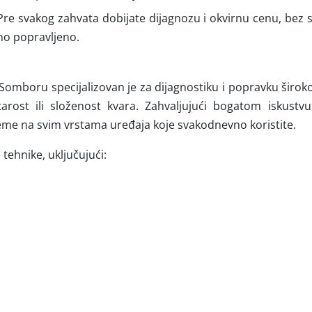
re svakog zahvata dobijate dijagnozu i okvirnu cenu, bez s
rno popravljeno.
 Somboru specijalizovan je za dijagnostiku i popravku širok
rost ili složenost kvara. Zahvaljujući bogatom iskustv
e na svim vrstama uređaja koje svakodnevno koristite.
 tehnike, uključujući: