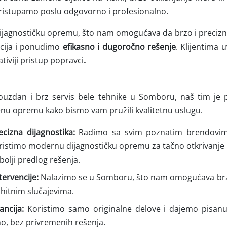
 pristupamo poslu odgovorno i profesionalno.
ijagnostičku opremu, što nam omogućava da brzo i precizn
acija i ponudimo
efikasno i dugoročno rešenje
. Klijentima
tiviji pristup popravci
.
uzdan i brz servis bele tehnike u Somboru, naš tim je 
enu opremu kako bismo vam pružili kvalitetnu uslugu.
ecizna dijagnostika:
Radimo sa svim poznatim brendovima
koristimo modernu dijagnostičku opremu za tačno otkrivanje
bolji predlog rešenja.
tervencije:
Nalazimo se u Somboru, što nam omogućava brz 
 hitnim slučajevima.
ancija:
Koristimo samo originalne delove i dajemo pisanu 
o, bez privremenih rešenja.