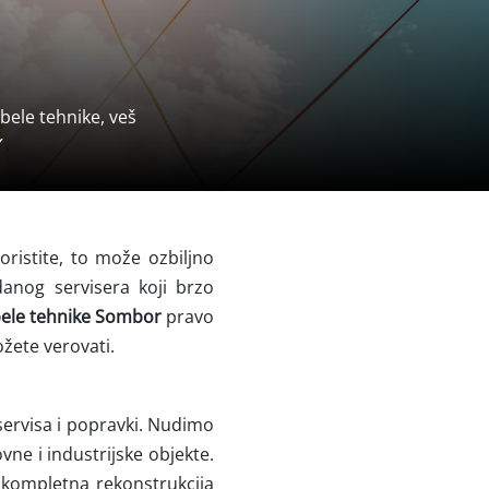
bele tehnike, veš
✓
oristite, to može ozbiljno
anog servisera koji brzo
bele tehnike Sombor
pravo
ožete verovati.
servisa i popravki.
Nudimo
vne i industrijske objekte.
i kompletna rekonstrukcija