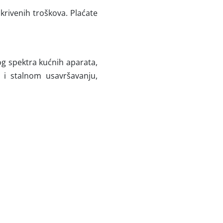
krivenih troškova. Plaćate
og spektra kućnih aparata,
u i stalnom usavršavanju,