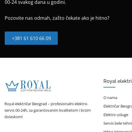
00-24 svakog dana u godini.
Pozovite nas odmah, zašto čekate ako je hitno?
+381 61 610 66 09
Royal elektr
O nama
Royal električar Beograd – profesionalni elektro-
Električar Beogr
servis 00-24h, sa garantovanim kvalitetom i brzim
Elektro usluge
dolaskom!
Servis bele tehn
Hitne intervenci