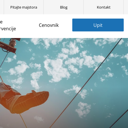
Pitajte majstora
Blog
Kontakt
ne
Cenovnik
Upit
rvencije