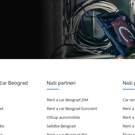
ičar Beograd
Naši partneri
Naši 
Rent a car Beograd ZIM
Car re
ad
Rent a car Beograd Eurorent
Rent a
Otkup automobila
Rent a
ike
Selidbe Beograd
Rent a
je
Rent a car Beograd Bel
Škola p