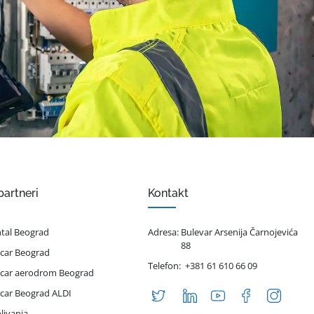
partneri
Kontakt
ntal Beograd
Adresa:
Bulevar Arsenija Čarnojevića
88
 car Beograd
Telefon:
+381 61 610 66 09
 car aerodrom Beograd
 car Beograd ALDI
livanja