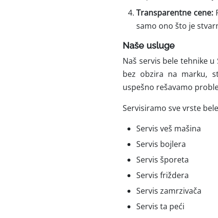
Transparentne cene:
P
samo ono što je stva
Naše usluge
Naš servis bele tehnike u
bez obzira na marku, sta
uspešno rešavamo problem
Servisiramo sve vrste bele
Servis veš mašina
Servis bojlera
Servis šporeta
Servis friždera
Servis zamrzivača
Servis ta peći