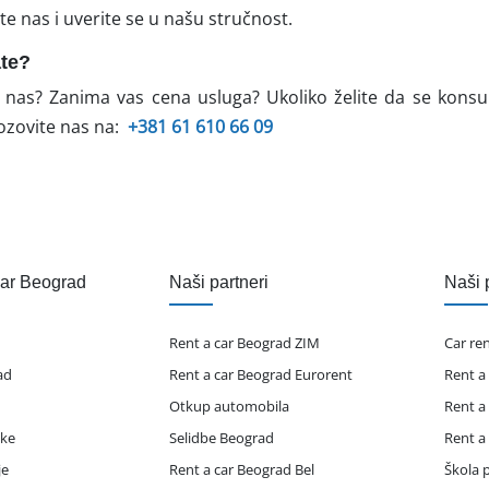
ite nas i uverite se u našu stručnost.
ate?
 nas? Zanima vas cena usluga? Ukoliko želite da se konsul
ozovite nas na:
+381 61 610 66 09
čar Beograd
Naši partneri
Naši 
Rent a car Beograd ZIM
Car re
ad
Rent a car Beograd Eurorent
Rent a
Otkup automobila
Rent a
ike
Selidbe Beograd
Rent a
je
Rent a car Beograd Bel
Škola p