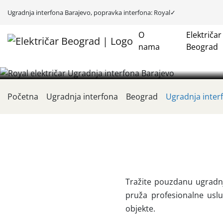
Ugradnja interfona Barajevo, popravka interfona: Royal✓
O
Električar
Ugradnja interfo
nama
Beograd
Početna
Ugradnja interfona
Beograd
Ugradnja inter
Tražite pouzdanu ugradnj
pruža profesionalne uslu
objekte.