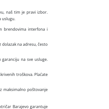
u, naš tim je pravi izbor.
 uslugu.
m brendovima interfona i
 dolazak na adresu, često
 garanciju na sve usluge.
krivenih troškova. Plaćate
 uz maksimalno poštovanje
ktričar Barajevo garantuje