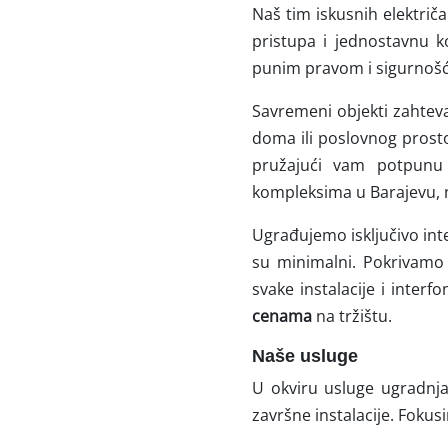
Naš tim iskusnih elektri
pristupa i jednostavnu 
punim pravom i sigurno
Savremeni objekti zahteva
doma ili poslovnog prost
pružajući vam potpunu 
kompleksima u Barajevu, n
Ugrađujemo isključivo int
su minimalni. Pokrivamo 
svake instalacije i inter
cenama
na tržištu.
Naše usluge
U okviru usluge ugradnja
završne instalacije. Foku