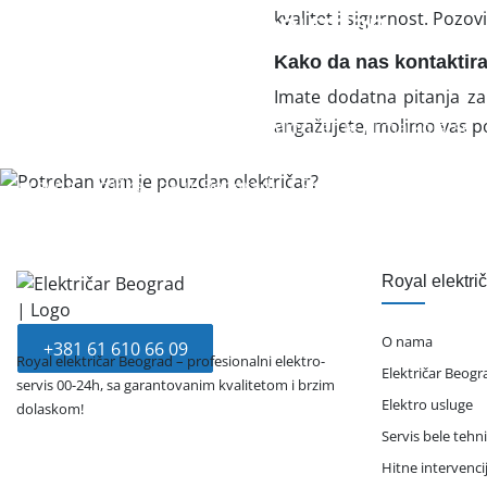
kvalitet i sigurnost. Pozov
Potreban vam je pouzdan
električar?
Kako da nas kontaktir
Imate dodatna pitanja za
angažujete, molimo vas p
Na pravom ste mestu. Royal električar je firma koja se
više od 10 godina bavi pružanjem elektro-usluga za
pravna i fizička lica u Beogradu i Srbiji. Dostupni smo
00-24 svakog dana u godini.
Pozovite nas odmah, zašto čekate ako je hitno?
Royal elektri
O nama
+381 61 610 66 09
Royal električar Beograd – profesionalni elektro-
Električar Beogr
servis 00-24h, sa garantovanim kvalitetom i brzim
Elektro usluge
dolaskom!
Servis bele tehn
Hitne intervenci