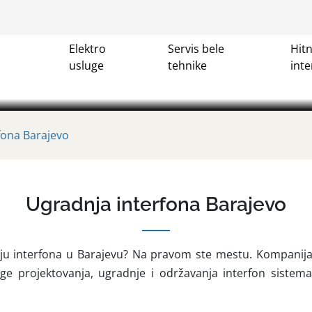
Ugradnja interfona Barajevo
Elektro
Servis bele
Hit
na Barajevo, TOP CENA✓ Popravka, montaža, postavljanje i u
usluge
tehnike
inte
u zgradama, zgradi, stanu✓ Najjeftinija montaza✓ 00-24h✓
fona Barajevo
Ugradnja interfona Barajevo
u interfona u Barajevu? Na pravom ste mestu. Kompanija 
ge projektovanja, ugradnje i održavanja interfon siste