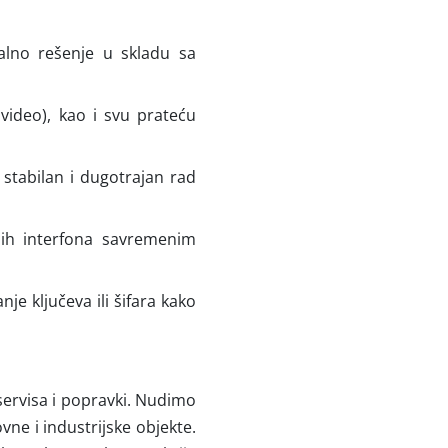
alno rešenje u skladu sa
 video), kao i svu prateću
stabilan i dugotrajan rad
lih interfona savremenim
je ključeva ili šifara kako
 servisa i popravki. Nudimo
vne i industrijske objekte.