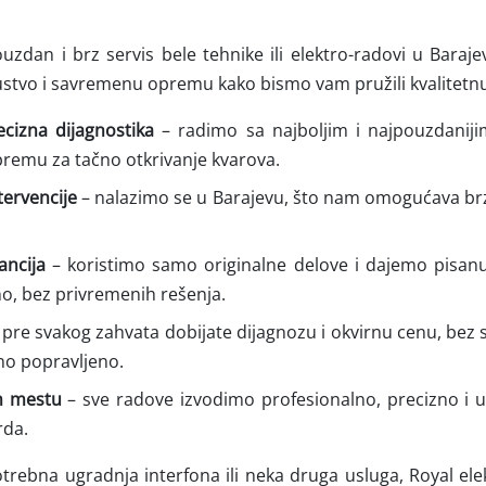
dan i brz servis bele tehnike ili elektro-radovi u Barajev
stvo i savremenu opremu kako bismo vam pružili kvalitetnu
ecizna dijagnostika
– radimo sa najboljim i najpouzdaniji
remu za tačno otkrivanje kvarova.
ntervencije
– nalazimo se u Barajevu, što nam omogućava brz
ancija
– koristimo samo originalne delove i dajemo pisanu
o, bez privremenih rešenja.
 pre svakog zahvata dobijate dijagnozu i okvirnu cenu, bez s
no popravljeno.
m mestu
– sve radove izvodimo profesionalno, precizno i
rda.
otrebna ugradnja interfona ili neka druga usluga, Royal ele