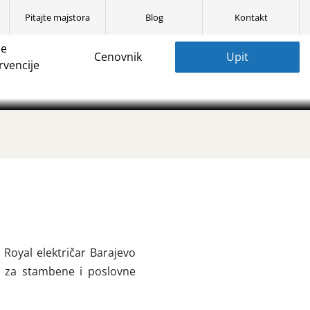
Pitajte majstora
Blog
Kontakt
ne
Cenovnik
Upit
gradnja interfona
rvencije
Royal električar Barajevo
ma za stambene i poslovne