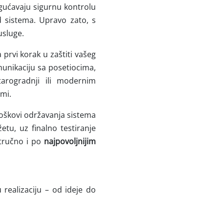
gućavaju sigurnu kontrolu
 sistema. Upravo zato, s
usluge.
prvi korak u zaštiti vašeg
unikaciju sa posetiocima,
arogradnji ili modernim
mi.
roškovi održavanja sistema
tu, uz finalno testiranje
stručno i po
najpovoljnijim
realizaciju – od ideje do