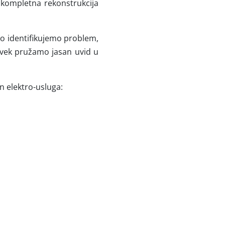
i kompletna rekonstrukcija
o identifikujemo problem,
 uvek pružamo jasan uvid u
on elektro-usluga: