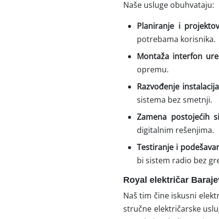
Naše usluge obuhvataju:
Planiranje i projekto
potrebama korisnika.
Montaža interfon ure
opremu.
Razvođenje instalacij
sistema bez smetnji.
Zamena postojećih s
digitalnim rešenjima.
Testiranje i podešava
bi sistem radio bez gr
Royal električar Baraj
Naš tim čine iskusni elekt
stručne električarske uslu