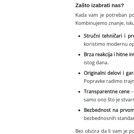
Zašto izabrati nas?
Kada vam je potreban pouz
Kombinujemo znanje, isku
Stručni tehničari i pr
koristimo modernu op
Brza reakcija i hitne i
istog dana.
Originalni delovi i gar
Popravke radimo trajn
Transparentne cene
–
samo ono što je stvar
Bezbednost na prvo
bezbednosnih standa
Bez obzira da li vam je p