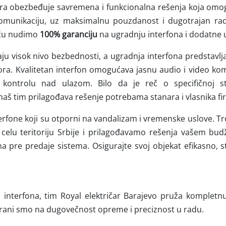
čara obezbeđuje savremena i funkcionalna rešenja koja omo
komunikaciju, uz maksimalnu pouzdanost i dugotrajan rad
šću nudimo
100% garanciju
na ugradnju interfona i dodatne 
ju visok nivo bezbednosti, a ugradnja interfona predstavlja 
ora. Kvalitetan interfon omogućava jasnu audio i video kom
kontrolu nad ulazom. Bilo da je reč o specifičnoj st
aš tim prilagođava rešenje potrebama stanara i vlasnika fir
erfone koji su otporni na vandalizam i vremenske uslove. T
celu teritoriju Srbije i prilagođavamo rešenja vašem budže
fona pre predaje sistema. Osigurajte svoj objekat efikasno, 
 interfona, tim Royal električar Barajevo pruža kompletnu 
sirani smo na dugovečnost opreme i preciznost u radu.