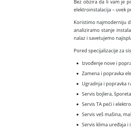
Bez obzira da li vam je p
elektroinstalacija – uvek
Koristimo najmoderniju d
analiziramo stanje instal
nalaz i savetujemo najispla
Pored specijalizacije za s
Izvođenje nove i popra
Zamena i popravka ele
Ugradnja i popravka r
Servis bojlera, šporeta
Servis TA peći i elektro
Servis veš mašina, maš
Servis klima uređaja i