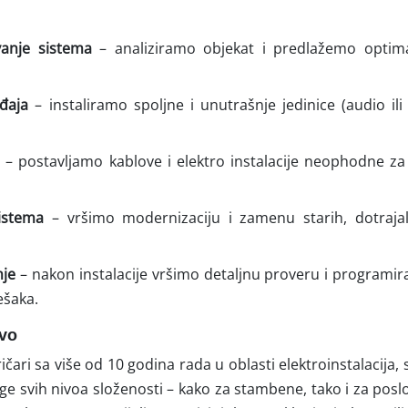
vanje sistema
– analiziramo objekat i predlažemo optim
đaja
– instaliramo spoljne i unutrašnje jedinice (audio ili
a
– postavljamo kablove i elektro instalacije neophodne za 
istema
– vršimo modernizaciju i zamenu starih, dotraja
nje
– nakon instalacije vršimo detaljnu proveru i programiran
ešaka.
evo
ričari sa više od 10 godina rada u oblasti elektroinstalacija,
ge svih nivoa složenosti – kako za stambene, tako i za poslo