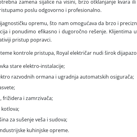
otrebna zamena sijalice na visini, brzo otklanjanje kvara il
 pristupamo poslu odgovorno i profesionalno.
ijagnostičku opremu, što nam omogućava da brzo i precizn
acija i ponudimo efikasno i dugoročno rešenje. Klijentima
tiviji pristup popravci.
isteme kontrole pristupa, Royal električar nudi širok dijapaz
vka stare elektro-instalacije;
ktro razvodnih ormana i ugradnja automatskih osigurača;
asvete;
, frižidera i zamrzivača;
 kotlova;
ina za sušenje veša i sudova;
 industrijske kuhinjske opreme.