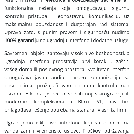
Naš tim iskusnih električara obezbeđuje savremena i
funkcionalna rešenja koja omogućavaju sigurnu
kontrolu pristupa i jednostavnu komunikaciju, uz
maksimalnu pouzdanost i dugotrajan rad sistema.
Upravo zato, s punim pravom i sigurnošću nudimo
100% garanciju
na ugradnju interfona i dodatne usluge.
Savremeni objekti zahtevaju visok nivo bezbednosti, a
ugradnja interfona predstavlja prvi korak u zaštiti
vašeg doma ili poslovnog prostora. Kvalitetan interfon
omogućava jasnu audio i video komunikaciju sa
posetiocima, pružajući vam potpunu kontrolu nad
ulazom. Bilo da je reč o specifičnoj starogradnji ili
modernim kompleksima u Bloku 61, naš tim
prilagođava rešenje potrebama stanara i vlasnika firmi.
Ugrađujemo isključivo interfone koji su otporni na
vandalizam i vremenske uslove. Troškovi održavanja