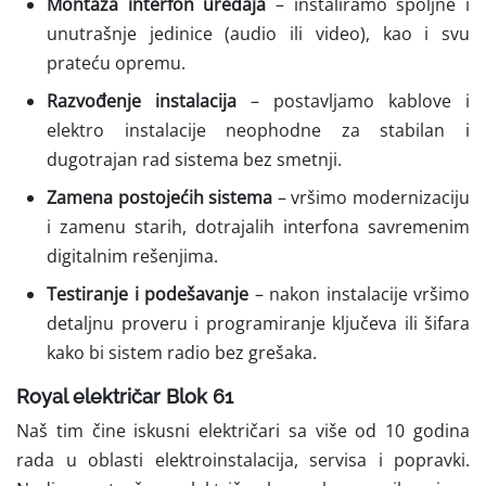
Montaža interfon uređaja
– instaliramo spoljne i
unutrašnje jedinice (audio ili video), kao i svu
prateću opremu.
Razvođenje instalacija
– postavljamo kablove i
elektro instalacije neophodne za stabilan i
dugotrajan rad sistema bez smetnji.
Zamena postojećih sistema
– vršimo modernizaciju
i zamenu starih, dotrajalih interfona savremenim
digitalnim rešenjima.
Testiranje i podešavanje
– nakon instalacije vršimo
detaljnu proveru i programiranje ključeva ili šifara
kako bi sistem radio bez grešaka.
Royal električar Blok 61
Naš tim čine iskusni električari sa više od 10 godina
rada u oblasti elektroinstalacija, servisa i popravki.