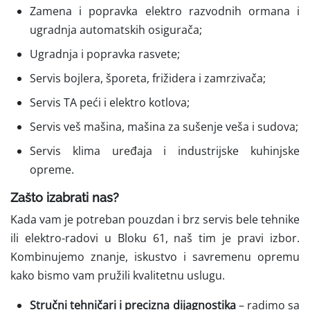
Zamena i popravka elektro razvodnih ormana i
ugradnja automatskih osigurača;
Ugradnja i popravka rasvete;
Servis bojlera, šporeta, frižidera i zamrzivača;
Servis TA peći i elektro kotlova;
Servis veš mašina, mašina za sušenje veša i sudova;
Servis klima uređaja i industrijske kuhinjske
opreme.
Zašto izabrati nas?
Kada vam je potreban pouzdan i brz servis bele tehnike
ili elektro-radovi u Bloku 61, naš tim je pravi izbor.
Kombinujemo znanje, iskustvo i savremenu opremu
kako bismo vam pružili kvalitetnu uslugu.
Stručni tehničari i precizna dijagnostika
– radimo sa