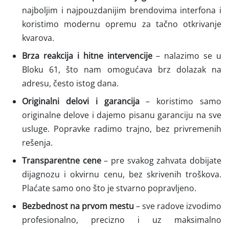
najboljim i najpouzdanijim brendovima interfona i
koristimo modernu opremu za tačno otkrivanje
kvarova.
Brza reakcija i hitne intervencije
– nalazimo se u
Bloku 61, što nam omogućava brz dolazak na
adresu, često istog dana.
Originalni delovi i garancija
– koristimo samo
originalne delove i dajemo pisanu garanciju na sve
usluge. Popravke radimo trajno, bez privremenih
rešenja.
Transparentne cene
– pre svakog zahvata dobijate
dijagnozu i okvirnu cenu, bez skrivenih troškova.
Plaćate samo ono što je stvarno popravljeno.
Bezbednost na prvom mestu
– sve radove izvodimo
profesionalno, precizno i uz maksimalno