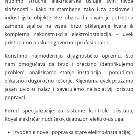
Nudimo stručne električarske usluge svih nivoa
složenosti – kako za stambene, tako i za poslovne i
industrijske objekte. Bez obzira da li vam je potrebna
zamena sijalice na visini, brzo otklanjanje kvara ili
kompletna rekonstrukcija elektroinstalacija – uvek
pristupamo poslu odgovorno i profesionalno.
Koristimo najmoderniju dijagnostičku opremu, što
nam omogućava da brzo i precizno identifikujemo
problem, analiziramo stanje instalacija i ponudimo
efikasno i dugoročno rešenje. Klijentima uvek pružamo
jasan uvid u nalaz i savetujemo najisplativiji pristup
popravci.
Pored specijalizacije za sisteme kontrole pristupa,
Royal električar nudi širok dijapazon elektro-usluga:
Izvođenje nove i popravka stare elektro-instalacije;