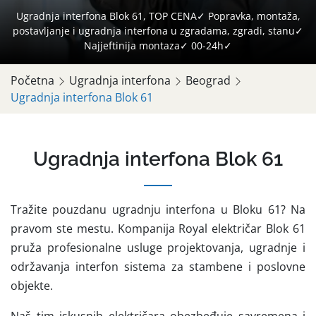
Ugradnja interfona Blok 61, TOP CENA✓ Popravka, montaža,
postavljanje i ugradnja interfona u zgradama, zgradi, stanu✓
Najjeftinija montaza✓ 00-24h✓
Početna
Ugradnja interfona
Beograd
Ugradnja interfona Blok 61
Ugradnja interfona Blok 61
Tražite pouzdanu ugradnju interfona u Bloku 61? Na
pravom ste mestu. Kompanija Royal električar Blok 61
pruža profesionalne usluge projektovanja, ugradnje i
održavanja interfon sistema za stambene i poslovne
objekte.