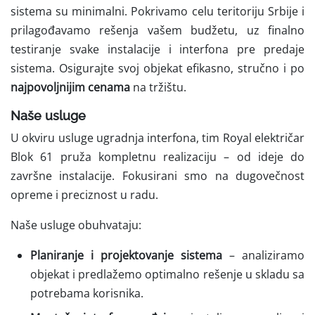
sistema su minimalni. Pokrivamo celu teritoriju Srbije i
prilagođavamo rešenja vašem budžetu, uz finalno
testiranje svake instalacije i interfona pre predaje
sistema. Osigurajte svoj objekat efikasno, stručno i po
najpovoljnijim cenama
na tržištu.
Naše usluge
U okviru usluge ugradnja interfona, tim Royal električar
Blok 61 pruža kompletnu realizaciju – od ideje do
završne instalacije. Fokusirani smo na dugovečnost
opreme i preciznost u radu.
Naše usluge obuhvataju:
Planiranje i projektovanje sistema
– analiziramo
objekat i predlažemo optimalno rešenje u skladu sa
potrebama korisnika.