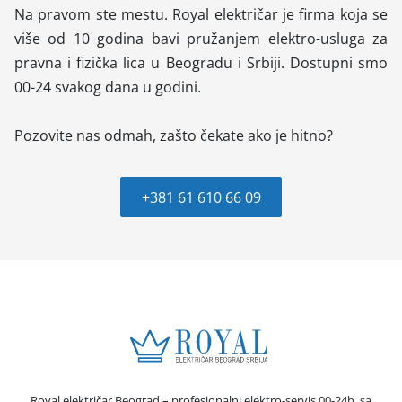
Na pravom ste mestu. Royal električar je firma koja se
više od 10 godina bavi pružanjem elektro-usluga za
pravna i fizička lica u Beogradu i Srbiji. Dostupni smo
00-24 svakog dana u godini.
Pozovite nas odmah, zašto čekate ako je hitno?
+381 61 610 66 09
Royal električar Beograd – profesionalni elektro-servis 00-24h, sa