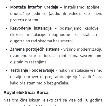
Montaža interfon uređaja
– instaliramo spoljne i
unutrašnje jedinice (audio ili video), kao i svu
prateću opremu.
Razvođenje instalacija
– postavljamo kablove i
elektro instalacije neophodne za stabilan i
dugotrajan rad sistema bez smetnji.
Zamena postojećih sistema
– vršimo modernizaciju
i zamenu starih, dotrajalih interfona savremenim
digitalnim rešenjima.
Testiranje i podešavanje
– nakon instalacije vršimo
detaljnu proveru i programiranje ključeva ili šifara
kako bi sistem radio bez grešaka.
Royal električar Borča
Naš tim čine iskusni električari sa više od 10 godina