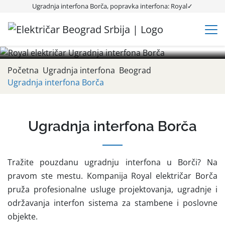
Ugradnja interfona Borča
Ugradnja interfona Borča, popravka interfona: Royal✓
Ugradnja interfona Borča, TOP CENA✓ Popravka, montaža,
postavljanje i ugradnja interfona u zgradama, zgradi, stanu✓
Najjeftinija montaza✓ 00-24h✓
Početna
Ugradnja interfona
Beograd
Ugradnja interfona Borča
Ugradnja interfona Borča
Tražite pouzdanu ugradnju interfona u Borči? Na
pravom ste mestu. Kompanija Royal električar Borča
pruža profesionalne usluge projektovanja, ugradnje i
održavanja interfon sistema za stambene i poslovne
objekte.