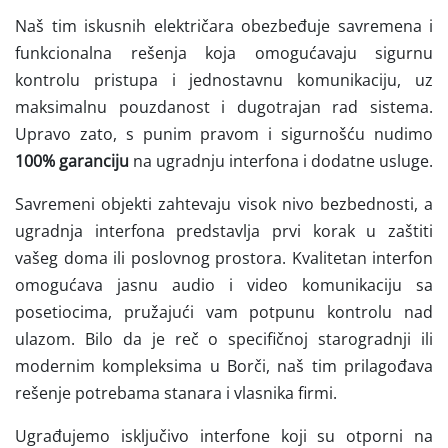
Naš tim iskusnih električara obezbeđuje savremena i
funkcionalna rešenja koja omogućavaju sigurnu
kontrolu pristupa i jednostavnu komunikaciju, uz
maksimalnu pouzdanost i dugotrajan rad sistema.
Upravo zato, s punim pravom i sigurnošću nudimo
100% garanciju
na ugradnju interfona i dodatne usluge.
Savremeni objekti zahtevaju visok nivo bezbednosti, a
ugradnja interfona predstavlja prvi korak u zaštiti
vašeg doma ili poslovnog prostora. Kvalitetan interfon
omogućava jasnu audio i video komunikaciju sa
posetiocima, pružajući vam potpunu kontrolu nad
ulazom. Bilo da je reč o specifičnoj starogradnji ili
modernim kompleksima u Borči, naš tim prilagođava
rešenje potrebama stanara i vlasnika firmi.
Ugrađujemo isključivo interfone koji su otporni na