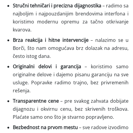
Stručni tehničari i precizna dijagnostika
– radimo sa
najboljim i najpouzdanijim brendovima interfona i
koristimo modernu opremu za tačno otkrivanje
kvarova.
Brza reakcija i hitne intervencije
– nalazimo se u
Borči, što nam omogućava brz dolazak na adresu,
često istog dana.
Originalni delovi i garancija
– koristimo samo
originalne delove i dajemo pisanu garanciju na sve
usluge. Popravke radimo trajno, bez privremenih
rešenja.
Transparentne cene
– pre svakog zahvata dobijate
dijagnozu i okvirnu cenu, bez skrivenih troškova.
Plaćate samo ono što je stvarno popravljeno.
Bezbednost na prvom mestu
– sve radove izvodimo