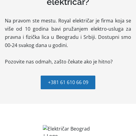
električar?
Na pravom ste mestu. Royal električar je firma koja se
više od 10 godina bavi pružanjem elektro-usluga za
pravna i fizička lica u Beogradu i Srbiji. Dostupni smo
00-24 svakog dana u godini.
Pozovite nas odmah, zašto čekate ako je hitno?
+381 61 610 66 09