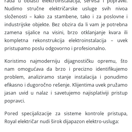
rada u oblasti elektroinstalacija, servisa i popravki.
Nudimo stručne električarske usluge svih nivoa
složenosti – kako za stambene, tako i za poslovne i
industrijske objekte. Bez obzira da li vam je potrebna
zamena sijalice na visini, brzo otklanjanje kvara ili
kompletna rekonstrukcija elektroinstalacija – uvek
pristupamo poslu odgovorno i profesionalno.
Koristimo najmoderniju dijagnostičku opremu, što
nam omogućava da brzo i precizno identifikujemo
problem, analiziramo stanje instalacija i ponudimo
efikasno i dugoročno rešenje. Klijentima uvek pružamo
jasan uvid u nalaz i savetujemo najisplativiji pristup
popravci.
Pored specijalizacije za sisteme kontrole pristupa,
Royal električar nudi širok dijapazon elektro-usluga: