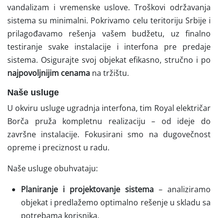
vandalizam i vremenske uslove. Troškovi održavanja
sistema su minimalni. Pokrivamo celu teritoriju Srbije i
prilagođavamo rešenja vašem budžetu, uz finalno
testiranje svake instalacije i interfona pre predaje
sistema. Osigurajte svoj objekat efikasno, stručno i po
najpovoljnijim cenama
na tržištu.
Naše usluge
U okviru usluge ugradnja interfona, tim Royal električar
Borča pruža kompletnu realizaciju – od ideje do
završne instalacije. Fokusirani smo na dugovečnost
opreme i preciznost u radu.
Naše usluge obuhvataju:
Planiranje i projektovanje sistema
– analiziramo
objekat i predlažemo optimalno rešenje u skladu sa
potrebama korisnika.