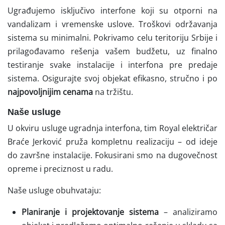
Ugrađujemo isključivo interfone koji su otporni na
vandalizam i vremenske uslove. Troškovi održavanja
sistema su minimalni. Pokrivamo celu teritoriju Srbije i
prilagođavamo rešenja vašem budžetu, uz finalno
testiranje svake instalacije i interfona pre predaje
sistema. Osigurajte svoj objekat efikasno, stručno i po
najpovoljnijim cenama
na tržištu.
Naše usluge
U okviru usluge ugradnja interfona, tim Royal električar
Braće Jerković pruža kompletnu realizaciju – od ideje
do završne instalacije. Fokusirani smo na dugovečnost
opreme i preciznost u radu.
Naše usluge obuhvataju:
Planiranje i projektovanje sistema
– analiziramo