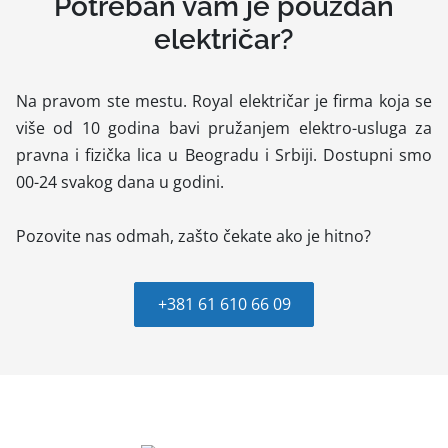
Potreban vam je pouzdan
električar?
Na pravom ste mestu. Royal električar je firma koja se
više od 10 godina bavi pružanjem elektro-usluga za
pravna i fizička lica u Beogradu i Srbiji. Dostupni smo
00-24 svakog dana u godini.
Pozovite nas odmah, zašto čekate ako je hitno?
+381 61 610 66 09