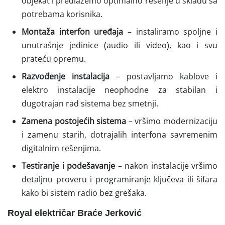
objekat i predlažemo optimalno rešenje u skladu sa
potrebama korisnika.
Montaža interfon uređaja
– instaliramo spoljne i
unutrašnje jedinice (audio ili video), kao i svu
prateću opremu.
Razvođenje instalacija
– postavljamo kablove i
elektro instalacije neophodne za stabilan i
dugotrajan rad sistema bez smetnji.
Zamena postojećih sistema
– vršimo modernizaciju
i zamenu starih, dotrajalih interfona savremenim
digitalnim rešenjima.
Testiranje i podešavanje
– nakon instalacije vršimo
detaljnu proveru i programiranje ključeva ili šifara
kako bi sistem radio bez grešaka.
Royal električar Braće Jerković