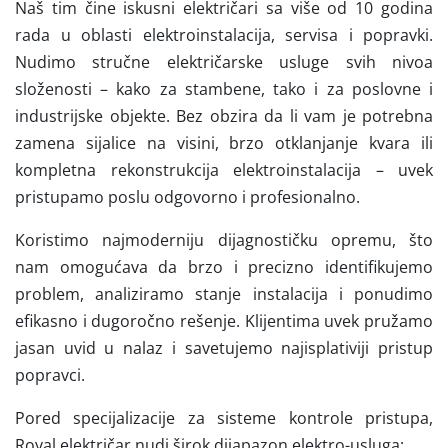
Naš tim čine iskusni električari sa više od 10 godina
rada u oblasti elektroinstalacija, servisa i popravki.
Nudimo stručne električarske usluge svih nivoa
složenosti – kako za stambene, tako i za poslovne i
industrijske objekte. Bez obzira da li vam je potrebna
zamena sijalice na visini, brzo otklanjanje kvara ili
kompletna rekonstrukcija elektroinstalacija – uvek
pristupamo poslu odgovorno i profesionalno.
Koristimo najmoderniju dijagnostičku opremu, što
nam omogućava da brzo i precizno identifikujemo
problem, analiziramo stanje instalacija i ponudimo
efikasno i dugoročno rešenje. Klijentima uvek pružamo
jasan uvid u nalaz i savetujemo najisplativiji pristup
popravci.
Pored specijalizacije za sisteme kontrole pristupa,
Royal električar nudi širok dijapazon elektro-usluga: