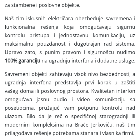
za stambene i poslovne objekte.
Naš tim iskusnih električara obezbeđuje savremena i
funkcionalna rešenja koja omogućavaju sigurnu
kontrolu pristupa i jednostavnu komunikaciju, uz
maksimalnu pouzdanost i dugotrajan rad sistema.
Upravo zato, s punim pravom i sigurnošću nudimo
100% garanciju
na ugradnju interfona i dodatne usluge.
Savremeni objekti zahtevaju visok nivo bezbednosti, a
ugradnja interfona predstavlja prvi korak u zaštiti
vašeg doma ili poslovnog prostora. Kvalitetan interfon
omogućava jasnu audio i video komunikaciju sa
posetiocima, pružajući vam potpunu kontrolu nad
ulazom. Bilo da je reč o specifičnoj starogradnji ili
modernim kompleksima na Braće Jerkoviću, naš tim
prilagođava rešenje potrebama stanara i vlasnika firmi.