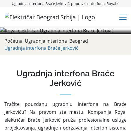
Ugradnja interfona Braće Jerković
Ugradnja interfona Braće Jerković, popravka interfona: Royal✓
Ugradnja interfona Braće Jerković, TOP CENA✓ Popravka,
montaža, postavljanje i ugradnja interfona u zgradama,
zgradi, stanu✓ Najjeftinija montaza✓ 00-24h✓
Početna
Ugradnja interfona
Beograd
Ugradnja interfona Braće Jerković
Ugradnja interfona Braće
Jerković
Tražite pouzdanu ugradnju interfona na Braće
Jerkoviću? Na pravom ste mestu. Kompanija Royal
električar Braće Jerković pruža profesionalne usluge
projektovanja, ugradnje i održavanja interfon sistema