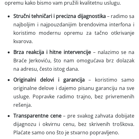
opremu kako bismo vam pružili kvalitetnu uslugu.
Stručni tehničari i precizna dijagnostika
– radimo sa
najboljim i najpouzdanijim brendovima interfona i
koristimo modernu opremu za tačno otkrivanje
kvarova.
Brza reakcija i hitne intervencije
– nalazimo se na
Braće Jerkoviću, što nam omogućava brz dolazak
na adresu, često istog dana.
Originalni delovi i garancija
– koristimo samo
originalne delove i dajemo pisanu garanciju na sve
usluge. Popravke radimo trajno, bez privremenih
rešenja.
Transparentne cene
– pre svakog zahvata dobijate
dijagnozu i okvirnu cenu, bez skrivenih troškova.
Plaćate samo ono što je stvarno popravljeno.