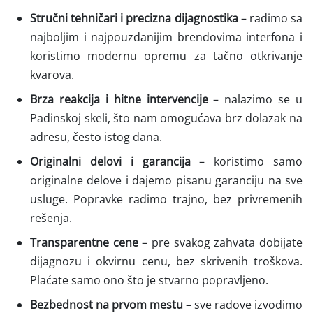
Stručni tehničari i precizna dijagnostika
– radimo sa
najboljim i najpouzdanijim brendovima interfona i
koristimo modernu opremu za tačno otkrivanje
kvarova.
Brza reakcija i hitne intervencije
– nalazimo se u
Padinskoj skeli, što nam omogućava brz dolazak na
adresu, često istog dana.
Originalni delovi i garancija
– koristimo samo
originalne delove i dajemo pisanu garanciju na sve
usluge. Popravke radimo trajno, bez privremenih
rešenja.
Transparentne cene
– pre svakog zahvata dobijate
dijagnozu i okvirnu cenu, bez skrivenih troškova.
Plaćate samo ono što je stvarno popravljeno.
Bezbednost na prvom mestu
– sve radove izvodimo