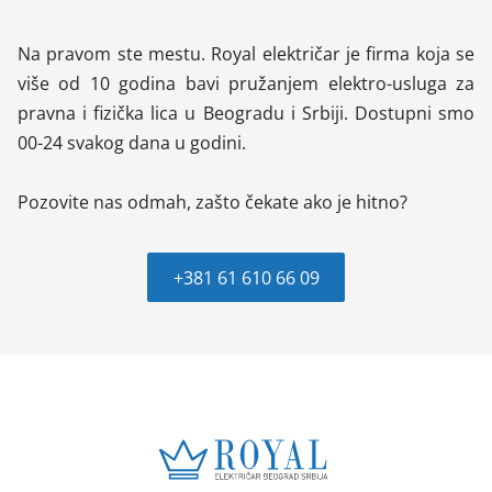
Na pravom ste mestu. Royal električar je firma koja se
više od 10 godina bavi pružanjem elektro-usluga za
pravna i fizička lica u Beogradu i Srbiji. Dostupni smo
00-24 svakog dana u godini.
Pozovite nas odmah, zašto čekate ako je hitno?
+381 61 610 66 09