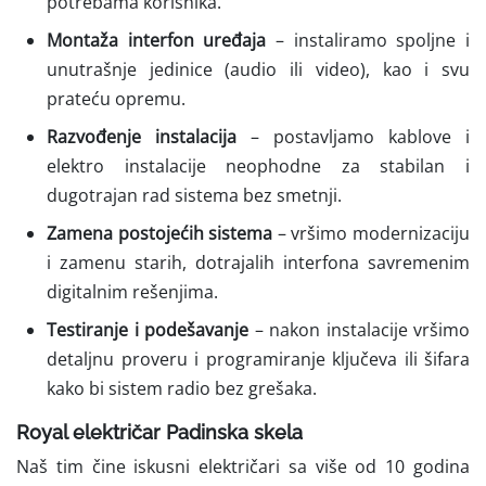
potrebama korisnika.
Montaža interfon uređaja
– instaliramo spoljne i
unutrašnje jedinice (audio ili video), kao i svu
prateću opremu.
Razvođenje instalacija
– postavljamo kablove i
elektro instalacije neophodne za stabilan i
dugotrajan rad sistema bez smetnji.
Zamena postojećih sistema
– vršimo modernizaciju
i zamenu starih, dotrajalih interfona savremenim
digitalnim rešenjima.
Testiranje i podešavanje
– nakon instalacije vršimo
detaljnu proveru i programiranje ključeva ili šifara
kako bi sistem radio bez grešaka.
Royal električar Padinska skela
Naš tim čine iskusni električari sa više od 10 godina