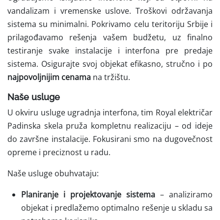
vandalizam i vremenske uslove. Troškovi održavanja
sistema su minimalni. Pokrivamo celu teritoriju Srbije i
prilagođavamo rešenja vašem budžetu, uz finalno
testiranje svake instalacije i interfona pre predaje
sistema. Osigurajte svoj objekat efikasno, stručno i po
najpovoljnijim cenama
na tržištu.
Naše usluge
U okviru usluge ugradnja interfona, tim Royal električar
Padinska skela pruža kompletnu realizaciju – od ideje
do završne instalacije. Fokusirani smo na dugovečnost
opreme i preciznost u radu.
Naše usluge obuhvataju:
Planiranje i projektovanje sistema
– analiziramo
objekat i predlažemo optimalno rešenje u skladu sa