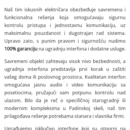
Naš tim iskusnih električara obezbeđuje savremena i
funkcionalna rešenja koja omogućavaju sigurnu
kontrolu pristupa i jednostavnu komunikaciju, uz
maksimalnu pouzdanost i dugotrajan rad sistema.
Upravo zato, s punim pravom i sigurnošću nudimo
100% garanciju
na ugradnju interfona i dodatne usluge.
Savremeni objekti zahtevaju visok nivo bezbednosti, a
ugradnja interfona predstavlja prvi korak u zaštiti
vašeg doma ili poslovnog prostora. Kvalitetan interfon
omogućava jasnu audio i video komunikaciju sa
posetiocima, pružajući vam potpunu kontrolu nad
ulazom. Bilo da je reč o specifičnoj starogradnji ili
modernim kompleksima u Padinskoj skeli, naš tim
prilagođava rešenje potrebama stanara i vlasnika firmi.
Ugrađujemo isključivo interfone koji su otporni na