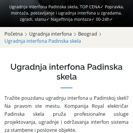
Ugradnja interfona Padinska skela, TOP CENA✓ Popravka,
montaža, postavljanje i ugradnja interfona u zgradama,
zgradi, stanu✓ Najjeftinija montaza✓ 00-24h✓
Početna
Ugradnja interfona
Beograd
Ugradnja interfona Padinska skela
Ugradnja interfona Padinska
skela
Tražite pouzdanu ugradnju interfona u Padinskoj skeli?
Na pravom ste mestu. Kompanija Royal električar
Padinska skela pruža profesionalne usluge
projektovanja, ugradnje i održavanja interfon sistema
za stambene i poslovne objekte.