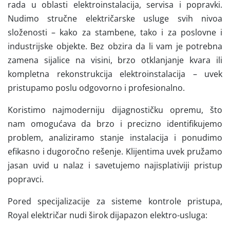
rada u oblasti elektroinstalacija, servisa i popravki.
Nudimo stručne električarske usluge svih nivoa
složenosti – kako za stambene, tako i za poslovne i
industrijske objekte. Bez obzira da li vam je potrebna
zamena sijalice na visini, brzo otklanjanje kvara ili
kompletna rekonstrukcija elektroinstalacija – uvek
pristupamo poslu odgovorno i profesionalno.
Koristimo najmoderniju dijagnostičku opremu, što
nam omogućava da brzo i precizno identifikujemo
problem, analiziramo stanje instalacija i ponudimo
efikasno i dugoročno rešenje. Klijentima uvek pružamo
jasan uvid u nalaz i savetujemo najisplativiji pristup
popravci.
Pored specijalizacije za sisteme kontrole pristupa,
Royal električar nudi širok dijapazon elektro-usluga: