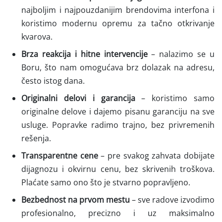
najboljim i najpouzdanijim brendovima interfona i
koristimo modernu opremu za tačno otkrivanje
kvarova.
Brza reakcija i hitne intervencije
– nalazimo se u
Boru, što nam omogućava brz dolazak na adresu,
često istog dana.
Originalni delovi i garancija
– koristimo samo
originalne delove i dajemo pisanu garanciju na sve
usluge. Popravke radimo trajno, bez privremenih
rešenja.
Transparentne cene
– pre svakog zahvata dobijate
dijagnozu i okvirnu cenu, bez skrivenih troškova.
Plaćate samo ono što je stvarno popravljeno.
Bezbednost na prvom mestu
– sve radove izvodimo
profesionalno, precizno i uz maksimalno