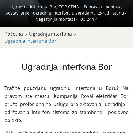
Ugradnja interfona Bor, TOP CENA✓ Popravka, montaža,
postavljanje i ugradnja interfona u zgradama, zgradi, stanu✓
Najjeftinija montaza✓ 00-24h✓
Početna
Ugradnja interfona
Ugradnja interfona Bor
Ugradnja interfona Bor
Tražite pouzdanu ugradnju interfona u Boru? Na
pravom ste mestu. Kompanija Royal električar Bor
pruža profesionalne usluge projektovanja, ugradnje i
održavanja interfon sistema za stambene i poslovne
objekte.