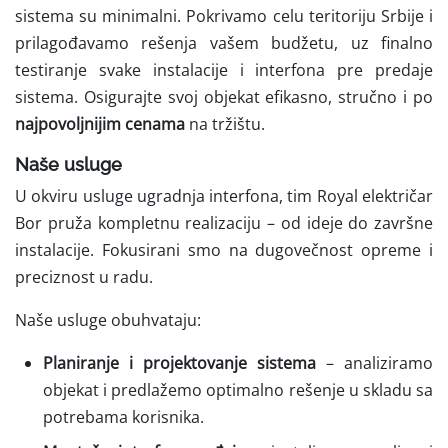
sistema su minimalni. Pokrivamo celu teritoriju Srbije i
prilagođavamo rešenja vašem budžetu, uz finalno
testiranje svake instalacije i interfona pre predaje
sistema. Osigurajte svoj objekat efikasno, stručno i po
najpovoljnijim cenama
na tržištu.
Naše usluge
U okviru usluge ugradnja interfona, tim Royal električar
Bor pruža kompletnu realizaciju – od ideje do završne
instalacije. Fokusirani smo na dugovečnost opreme i
preciznost u radu.
Naše usluge obuhvataju:
Planiranje i projektovanje sistema
– analiziramo
objekat i predlažemo optimalno rešenje u skladu sa
potrebama korisnika.