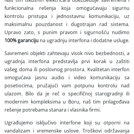
Naš tim iskusnih električara obezbeđuje savremena i
funkcionalna rešenja koja omogućavaju sigurnu
kontrolu pristupa i jednostavnu komunikaciju, uz
maksimalnu pouzdanost i dugotrajan rad sistema.
Upravo zato, s punim pravom i sigurnošću nudimo
100% garanciju
na ugradnju interfona i dodatne usluge.
Savremeni objekti zahtevaju visok nivo bezbednosti, a
ugradnja interfona predstavlja prvi korak u zaštiti
vašeg doma ili poslovnog prostora. Kvalitetan interfon
omogućava jasnu audio i video komunikaciju sa
posetiocima, pružajući vam potpunu kontrolu nad
ulazom. Bilo da je reč o specifičnoj starogradnji ili
modernim kompleksima u Boru, naš tim prilagođava
rešenje potrebama stanara i vlasnika firmi.
Ugrađujemo isključivo interfone koji su otporni na
vandalizam i vremenske uslove. Troškovi održavanja