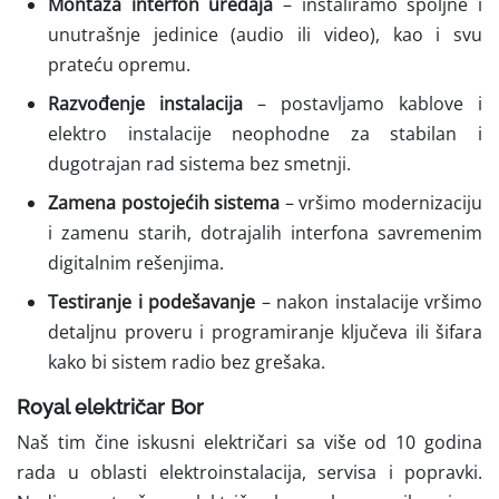
Montaža interfon uređaja
– instaliramo spoljne i
unutrašnje jedinice (audio ili video), kao i svu
prateću opremu.
Razvođenje instalacija
– postavljamo kablove i
elektro instalacije neophodne za stabilan i
dugotrajan rad sistema bez smetnji.
Zamena postojećih sistema
– vršimo modernizaciju
i zamenu starih, dotrajalih interfona savremenim
digitalnim rešenjima.
Testiranje i podešavanje
– nakon instalacije vršimo
detaljnu proveru i programiranje ključeva ili šifara
kako bi sistem radio bez grešaka.
Royal električar Bor
Naš tim čine iskusni električari sa više od 10 godina
rada u oblasti elektroinstalacija, servisa i popravki.