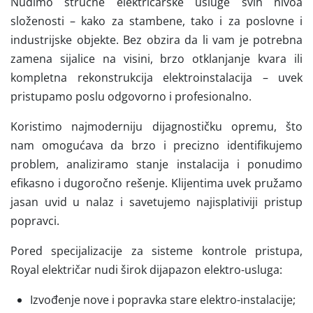
Nudimo stručne električarske usluge svih nivoa
složenosti – kako za stambene, tako i za poslovne i
industrijske objekte. Bez obzira da li vam je potrebna
zamena sijalice na visini, brzo otklanjanje kvara ili
kompletna rekonstrukcija elektroinstalacija – uvek
pristupamo poslu odgovorno i profesionalno.
Koristimo najmoderniju dijagnostičku opremu, što
nam omogućava da brzo i precizno identifikujemo
problem, analiziramo stanje instalacija i ponudimo
efikasno i dugoročno rešenje. Klijentima uvek pružamo
jasan uvid u nalaz i savetujemo najisplativiji pristup
popravci.
Pored specijalizacije za sisteme kontrole pristupa,
Royal električar nudi širok dijapazon elektro-usluga:
Izvođenje nove i popravka stare elektro-instalacije;