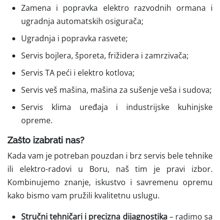
Zamena i popravka elektro razvodnih ormana i
ugradnja automatskih osigurača;
Ugradnja i popravka rasvete;
Servis bojlera, šporeta, frižidera i zamrzivača;
Servis TA peći i elektro kotlova;
Servis veš mašina, mašina za sušenje veša i sudova;
Servis klima uređaja i industrijske kuhinjske
opreme.
Zašto izabrati nas?
Kada vam je potreban pouzdan i brz servis bele tehnike
ili elektro-radovi u Boru, naš tim je pravi izbor.
Kombinujemo znanje, iskustvo i savremenu opremu
kako bismo vam pružili kvalitetnu uslugu.
Stručni tehničari i precizna dijagnostika
– radimo sa