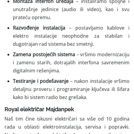
Montaža interfon uređaja
– instaliramo spoljne i
unutrašnje jedinice (audio ili video), kao i svu
prateću opremu.
Razvođenje instalacija
– postavljamo kablove i
elektro instalacije neophodne za stabilan i
dugotrajan rad sistema bez smetnji.
Zamena postojećih sistema
– vršimo modernizaciju
i zamenu starih, dotrajalih interfona savremenim
digitalnim rešenjima.
Testiranje i podešavanje
– nakon instalacije vršimo
detaljnu proveru i programiranje ključeva ili šifara
kako bi sistem radio bez grešaka.
Royal električar Majdanpek
Naš tim čine iskusni električari sa više od 10 godina
rada u oblasti elektroinstalacija, servisa i popravki.