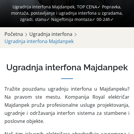
Ugradnja interfona Majdanpek, TOP CENA✓ Popravka,
montaža, postavljanje i ugradnja interfona u zgradama,
zgradi, stanu✓ Najjeftinija montaza✓ 00-24h✓
Početna
Ugradnja interfona
Ugradnja interfona Majdanpek
Ugradnja interfona Majdanpek
Tražite pouzdanu ugradnju interfona u Majdanpeku?
Na pravom ste mestu. Kompanija Royal električar
Majdanpek pruža profesionalne usluge projektovanja,
ugradnje i održavanja interfon sistema za stambene i
poslovne objekte.