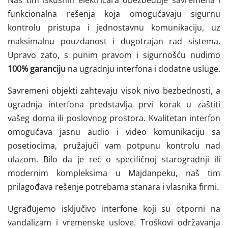
Naš tim iskusnih električara obezbeđuje savremena i
funkcionalna rešenja koja omogućavaju sigurnu
kontrolu pristupa i jednostavnu komunikaciju, uz
maksimalnu pouzdanost i dugotrajan rad sistema.
Upravo zato, s punim pravom i sigurnošću nudimo
100% garanciju
na ugradnju interfona i dodatne usluge.
Savremeni objekti zahtevaju visok nivo bezbednosti, a
ugradnja interfona predstavlja prvi korak u zaštiti
vašeg doma ili poslovnog prostora. Kvalitetan interfon
omogućava jasnu audio i video komunikaciju sa
posetiocima, pružajući vam potpunu kontrolu nad
ulazom. Bilo da je reč o specifičnoj starogradnji ili
modernim kompleksima u Majdanpeku, naš tim
prilagođava rešenje potrebama stanara i vlasnika firmi.
Ugrađujemo isključivo interfone koji su otporni na
vandalizam i vremenske uslove. Troškovi održavanja