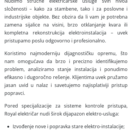
Nudimo stručne električarske usluge svih nivoa
složenosti – kako za stambene, tako i za poslovne i
industrijske objekte. Bez obzira da li vam je potrebna
zamena sijalice na visini, brzo otklanjanje kvara ili
kompletna rekonstrukcija elektroinstalacija – uvek
pristupamo poslu odgovorno i profesionalno.
Koristimo najmoderniju dijagnostičku opremu, što
nam omogućava da brzo i precizno identifikujemo
problem, analiziramo stanje instalacija i ponudimo
efikasno i dugoročno rešenje. Klijentima uvek pružamo
jasan uvid u nalaz i savetujemo najisplativiji pristup
popravci.
Pored specijalizacije za sisteme kontrole pristupa,
Royal električar nudi širok dijapazon elektro-usluga:
Izvođenje nove i popravka stare elektro-instalacije;