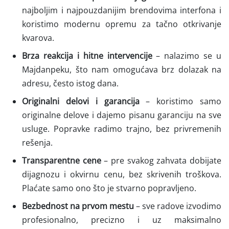
najboljim i najpouzdanijim brendovima interfona i
koristimo modernu opremu za tačno otkrivanje
kvarova.
Brza reakcija i hitne intervencije
– nalazimo se u
Majdanpeku, što nam omogućava brz dolazak na
adresu, često istog dana.
Originalni delovi i garancija
– koristimo samo
originalne delove i dajemo pisanu garanciju na sve
usluge. Popravke radimo trajno, bez privremenih
rešenja.
Transparentne cene
– pre svakog zahvata dobijate
dijagnozu i okvirnu cenu, bez skrivenih troškova.
Plaćate samo ono što je stvarno popravljeno.
Bezbednost na prvom mestu
– sve radove izvodimo
profesionalno, precizno i uz maksimalno