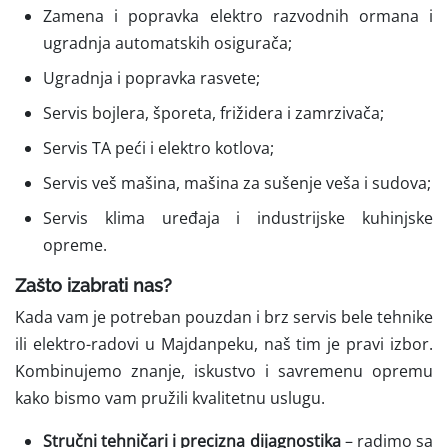
Zamena i popravka elektro razvodnih ormana i
ugradnja automatskih osigurača;
Ugradnja i popravka rasvete;
Servis bojlera, šporeta, frižidera i zamrzivača;
Servis TA peći i elektro kotlova;
Servis veš mašina, mašina za sušenje veša i sudova;
Servis klima uređaja i industrijske kuhinjske
opreme.
Zašto izabrati nas?
Kada vam je potreban pouzdan i brz servis bele tehnike
ili elektro-radovi u Majdanpeku, naš tim je pravi izbor.
Kombinujemo znanje, iskustvo i savremenu opremu
kako bismo vam pružili kvalitetnu uslugu.
Stručni tehničari i precizna dijagnostika
– radimo sa