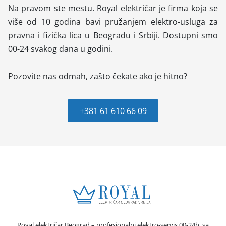
Na pravom ste mestu. Royal električar je firma koja se
više od 10 godina bavi pružanjem elektro-usluga za
pravna i fizička lica u Beogradu i Srbiji. Dostupni smo
00-24 svakog dana u godini.
Pozovite nas odmah, zašto čekate ako je hitno?
+381 61 610 66 09
Royal električar Beograd – profesionalni elektro-servis 00-24h, sa