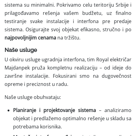
sistema su minimalni. Pokrivamo celu teritoriju Srbije i
prilagođavamo rešenja vašem budžetu, uz finalno
testiranje svake instalacije i interfona pre predaje
sistema. Osigurajte svoj objekat efikasno, stručno i po
najpovoljnijim cenama
na tržištu.
Naše usluge
U okviru usluge ugradnja interfona, tim Royal električar
Majdanpek pruža kompletnu realizaciju – od ideje do
završne instalacije. Fokusirani smo na dugovečnost
opreme i preciznost u radu.
Naše usluge obuhvataju:
Planiranje i projektovanje sistema
– analiziramo
objekat i predlažemo optimalno rešenje u skladu sa
potrebama korisnika.