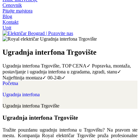
Cenovnik
Pitajte majstora
Blog
Kontakt
Upit
Ugradnja interfona Trgovište
Ugradnja interfona Trgovište, TOP CENA✓ Popravka, montaža,
postavljanje i ugradnja interfona u zgradama, zgradi, stanu✓
Najjeftinija montaza✓ 00-24h✓
Početna
Ugradnja interfona
Ugradnja interfona Trgovište
Ugradnja interfona Trgovište
Tražite pouzdanu ugradnju interfona u Trgovištu? Na pravom ste
mestu. Kompanija Royal električar Trgovište pruža profesionalne