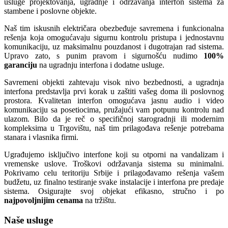
usluge projektovanja, ugradnje i održavanja interfon sistema za
stambene i poslovne objekte.
Naš tim iskusnih električara obezbeđuje savremena i funkcionalna
rešenja koja omogućavaju sigurnu kontrolu pristupa i jednostavnu
komunikaciju, uz maksimalnu pouzdanost i dugotrajan rad sistema.
Upravo zato, s punim pravom i sigurnošću nudimo
100%
garanciju
na ugradnju interfona i dodatne usluge.
Savremeni objekti zahtevaju visok nivo bezbednosti, a ugradnja
interfona predstavlja prvi korak u zaštiti vašeg doma ili poslovnog
prostora. Kvalitetan interfon omogućava jasnu audio i video
komunikaciju sa posetiocima, pružajući vam potpunu kontrolu nad
ulazom. Bilo da je reč o specifičnoj starogradnji ili modernim
kompleksima u Trgovištu, naš tim prilagođava rešenje potrebama
stanara i vlasnika firmi.
Ugrađujemo isključivo interfone koji su otporni na vandalizam i
vremenske uslove. Troškovi održavanja sistema su minimalni.
Pokrivamo celu teritoriju Srbije i prilagođavamo rešenja vašem
budžetu, uz finalno testiranje svake instalacije i interfona pre predaje
sistema. Osigurajte svoj objekat efikasno, stručno i po
najpovoljnijim cenama
na tržištu.
Naše usluge