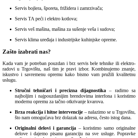
Servis bojlera, šporeta, frižidera i zamrzivača;
Servis TA peći i elektro kotlova;
Servis veš mašina, mašina za sušenje veša i sudova;
Servis klima uređaja i industrijske kuhinjske opreme.
Zašto izabrati nas?
Kada vam je potreban pouzdan i brz servis bele tehnike ili elektro-
radovi u Trgovištu, naš tim je pravi izbor. Kombinujemo znanje,
iskustvo i savremenu opremu kako bismo vam pružili kvalitetnu
uslugu.
Stručni tehničari i precizna dijagnostika
– radimo sa
najboljim i najpouzdanijim brendovima interfona i koristimo
modernu opremu za tačno otkrivanje kvarova.
Brza reakcija i hitne intervencije
– nalazimo se u Trgovištu,
što nam omogućava brz dolazak na adresu, često istog dana.
Originalni delovi i garancija
– koristimo samo originalne
delove i dajemo pisanu garanciju na sve usluge. Popravke