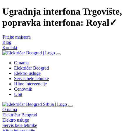
Ugradnja interfona Trgovište,
popravka interfona: Royal✓
Pitajte majstora
Blog
Kontakt
O nama
Električar Beograd
Elektro usluge
Servis bele tehnike
Hitne intervencije
Cenovnik
Upit
O nama
Električar Beograd
Elektro usluge
Servis bele tehnike
Hitne intervencije