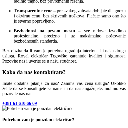
radimo trajno, bez privremenih rešenja.
Transparentne cene
– pre svakog zahvata dobijate dijagnozu
i okvirnu cenu, bez skrivenih troškova. Plaćate samo ono što
je stvarno popravljeno.
Bezbednost na prvom mestu
– sve radove izvodimo
profesionalno, precizno i uz maksimalno poštovanje
bezbednosnih standarda.
Bez obzira da li vam je potrebna ugradnja interfona ili neka druga
usluga, Royal električar Trgovište garantuje kvalitet i sigurnost.
Pozovite nas i uverite se u našu stručnost.
Kako da nas kontaktirate?
Imate dodatna pitanja za nas? Zanima vas cena usluga? Ukoliko
želite da se konsultujete sa nama ili da nas angažujete, molimo vas
pozovite nas na:
+381 61 610 66 09
Potreban vam je pouzdan električar?