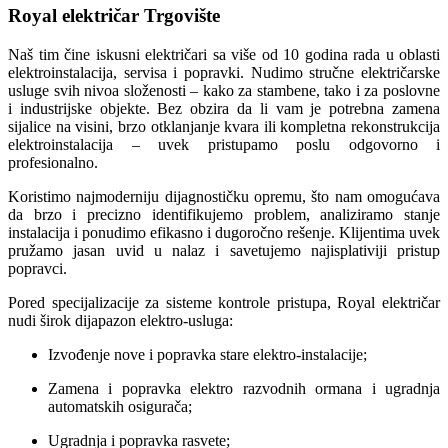
Royal električar Trgovište
Naš tim čine iskusni električari sa više od 10 godina rada u oblasti
elektroinstalacija, servisa i popravki. Nudimo stručne električarske
usluge svih nivoa složenosti – kako za stambene, tako i za poslovne
i industrijske objekte. Bez obzira da li vam je potrebna zamena
sijalice na visini, brzo otklanjanje kvara ili kompletna rekonstrukcija
elektroinstalacija – uvek pristupamo poslu odgovorno i
profesionalno.
Koristimo najmoderniju dijagnostičku opremu, što nam omogućava
da brzo i precizno identifikujemo problem, analiziramo stanje
instalacija i ponudimo efikasno i dugoročno rešenje. Klijentima uvek
pružamo jasan uvid u nalaz i savetujemo najisplativiji pristup
popravci.
Pored specijalizacije za sisteme kontrole pristupa, Royal električar
nudi širok dijapazon elektro-usluga:
Izvođenje nove i popravka stare elektro-instalacije;
Zamena i popravka elektro razvodnih ormana i ugradnja
automatskih osigurača;
Ugradnja i popravka rasvete;