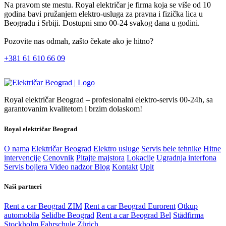
Na pravom ste mestu. Royal električar je firma koja se više od 10
godina bavi pružanjem elektro-usluga za pravna i fizička lica u
Beogradu i Srbiji. Dostupni smo 00-24 svakog dana u godini.
Pozovite nas odmah, zašto čekate ako je hitno?
+381 61 610 66 09
Royal električar Beograd – profesionalni elektro-servis 00-24h, sa
garantovanim kvalitetom i brzim dolaskom!
Royal električar Beograd
O nama
Električar Beograd
Elektro usluge
Servis bele tehnike
Hitne
intervencije
Cenovnik
Pitajte majstora
Lokacije
Ugradnja interfona
Servis bojlera
Video nadzor
Blog
Kontakt
Upit
Naši partneri
Rent a car Beograd ZIM
Rent a car Beograd Eurorent
Otkup
automobila
Selidbe Beograd
Rent a car Beograd Bel
Städfirma
Stockholm
Fahrschule Zürich