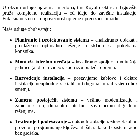
U okviru usluge ugradnja interfona, tim Royal električar Trgovište
pruža kompletnu realizaciju – od ideje do završne instalacije.
Fokusirani smo na dugovečnost opreme i preciznost u radu.
Naše usluge obuhvataju:
Planiranje i projektovanje sistema
– analiziramo objekat i
predlažemo optimalno rešenje u skladu sa potrebama
korisnika.
Montaža interfon uređaja
– instaliramo spoljne i unutrašnje
jedinice (audio ili video), kao i svu prateću opremu.
Razvođenje instalacija
– postavljamo kablove i elektro
instalacije neophodne za stabilan i dugotrajan rad sistema bez
smetnji.
Zamena postojećih sistema
– vršimo modernizaciju i
zamenu starih, dotrajalih interfona savremenim digitalnim
rešenjima.
Testiranje i podešavanje
– nakon instalacije vršimo detaljnu
proveru i programiranje ključeva ili šifara kako bi sistem radio
bez grešaka.