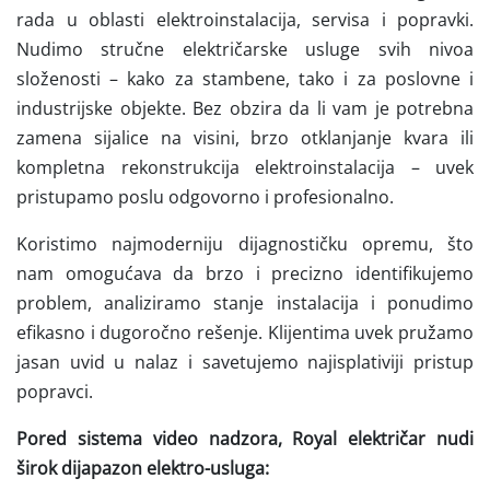
rada u oblasti elektroinstalacija, servisa i popravki.
Nudimo stručne električarske usluge svih nivoa
složenosti – kako za stambene, tako i za poslovne i
industrijske objekte. Bez obzira da li vam je potrebna
zamena sijalice na visini, brzo otklanjanje kvara ili
kompletna rekonstrukcija elektroinstalacija – uvek
pristupamo poslu odgovorno i profesionalno.
Koristimo najmoderniju dijagnostičku opremu, što
nam omogućava da brzo i precizno identifikujemo
problem, analiziramo stanje instalacija i ponudimo
efikasno i dugoročno rešenje. Klijentima uvek pružamo
jasan uvid u nalaz i savetujemo najisplativiji pristup
popravci.
Pored sistema video nadzora, Royal električar nudi
širok dijapazon elektro-usluga: