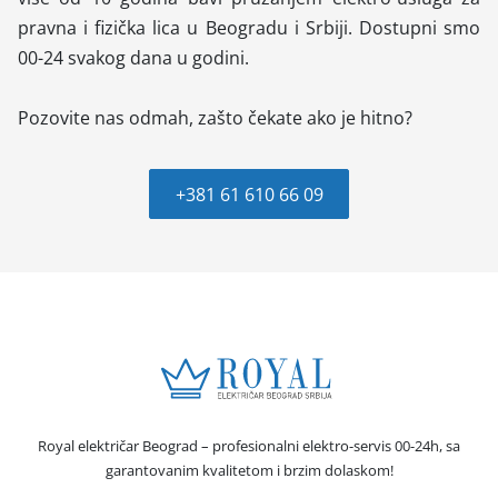
pravna i fizička lica u Beogradu i Srbiji. Dostupni smo
00-24 svakog dana u godini.
Pozovite nas odmah, zašto čekate ako je hitno?
+381 61 610 66 09
Royal električar Beograd – profesionalni elektro-servis 00-24h, sa
garantovanim kvalitetom i brzim dolaskom!