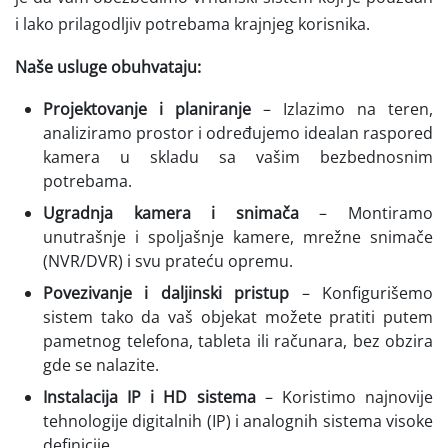
i lako prilagodljiv potrebama krajnjeg korisnika.
Naše usluge obuhvataju:
Projektovanje i planiranje
– Izlazimo na teren,
analiziramo prostor i određujemo idealan raspored
kamera u skladu sa vašim bezbednosnim
potrebama.
Ugradnja kamera i snimača
– Montiramo
unutrašnje i spoljašnje kamere, mrežne snimače
(NVR/DVR) i svu prateću opremu.
Povezivanje i daljinski pristup
– Konfigurišemo
sistem tako da vaš objekat možete pratiti putem
pametnog telefona, tableta ili računara, bez obzira
gde se nalazite.
Instalacija IP i HD sistema
– Koristimo najnovije
tehnologije digitalnih (IP) i analognih sistema visoke
definicije.