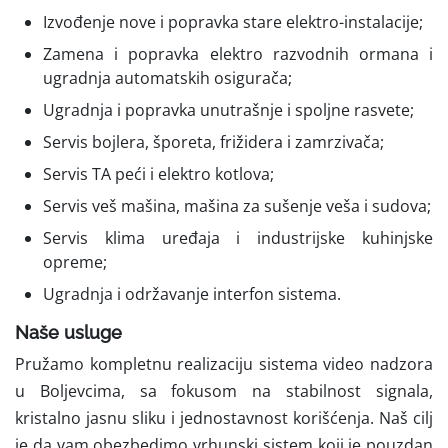
Izvođenje nove i popravka stare elektro-instalacije;
Zamena i popravka elektro razvodnih ormana i
ugradnja automatskih osigurača;
Ugradnja i popravka unutrašnje i spoljne rasvete;
Servis bojlera, šporeta, frižidera i zamrzivača;
Servis TA peći i elektro kotlova;
Servis veš mašina, mašina za sušenje veša i sudova;
Servis klima uređaja i industrijske kuhinjske
opreme;
Ugradnja i održavanje interfon sistema.
Naše usluge
Pružamo kompletnu realizaciju sistema video nadzora
u Boljevcima, sa fokusom na stabilnost signala,
kristalno jasnu sliku i jednostavnost korišćenja. Naš cilj
je da vam obezbedimo vrhunski sistem koji je pouzdan