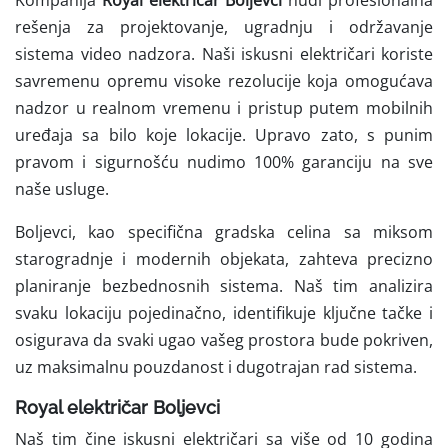
Kompanija
Royal električar Boljevci
nudi profesionalna
rešenja za projektovanje, ugradnju i održavanje
sistema video nadzora. Naši iskusni električari koriste
savremenu opremu visoke rezolucije koja omogućava
nadzor u realnom vremenu i pristup putem mobilnih
uređaja sa bilo koje lokacije. Upravo zato, s punim
pravom i sigurnošću nudimo 100% garanciju na sve
naše usluge.
Boljevci, kao specifična gradska celina sa miksom
starogradnje i modernih objekata, zahteva precizno
planiranje bezbednosnih sistema. Naš tim analizira
svaku lokaciju pojedinačno, identifikuje ključne tačke i
osigurava da svaki ugao vašeg prostora bude pokriven,
uz maksimalnu pouzdanost i dugotrajan rad sistema.
Royal električar Boljevci
Naš tim čine iskusni električari sa više od 10 godina