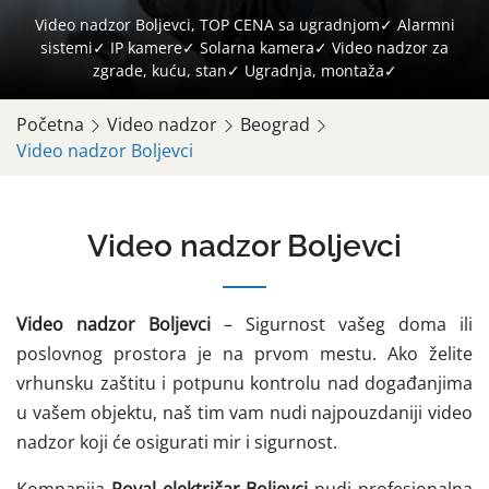
Video nadzor Boljevci, TOP CENA sa ugradnjom✓ Alarmni
sistemi✓ IP kamere✓ Solarna kamera✓ Video nadzor za
zgrade, kuću, stan✓ Ugradnja, montaža✓
Početna
Video nadzor
Beograd
Video nadzor Boljevci
Video nadzor Boljevci
Video nadzor Boljevci
– Sigurnost vašeg doma ili
poslovnog prostora je na prvom mestu. Ako želite
vrhunsku zaštitu i potpunu kontrolu nad događanjima
u vašem objektu, naš tim vam nudi najpouzdaniji video
nadzor koji će osigurati mir i sigurnost.