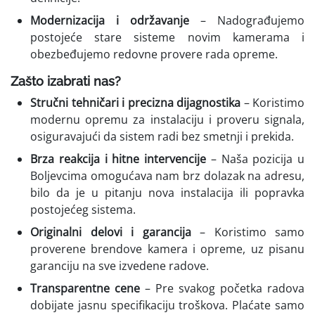
Modernizacija i održavanje
– Nadograđujemo
postojeće stare sisteme novim kamerama i
obezbeđujemo redovne provere rada opreme.
Zašto izabrati nas?
Stručni tehničari i precizna dijagnostika
– Koristimo
modernu opremu za instalaciju i proveru signala,
osiguravajući da sistem radi bez smetnji i prekida.
Brza reakcija i hitne intervencije
– Naša pozicija u
Boljevcima omogućava nam brz dolazak na adresu,
bilo da je u pitanju nova instalacija ili popravka
postojećeg sistema.
Originalni delovi i garancija
– Koristimo samo
proverene brendove kamera i opreme, uz pisanu
garanciju na sve izvedene radove.
Transparentne cene
– Pre svakog početka radova
dobijate jasnu specifikaciju troškova. Plaćate samo