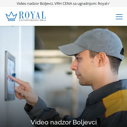
Video nadzor Boljevci, VRH CENA sa ugradnjom: Royal✓
Video nadzor Boljevci