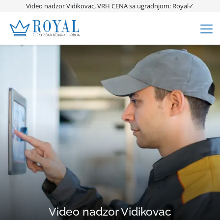
Video nadzor Vidikovac, VRH CENA sa ugradnjom: Royal✓
Video nadzor Vidikovac