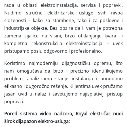
rada u oblasti elektroinstalacija, servisa i popravki.
Nudimo stručne električarske usluge svih nivoa
složenosti – kako za stambene, tako i za poslovne i
industrijske objekte. Bez obzira da li vam je potrebna
zamena sijalice na visini, brzo otklanjanje kvara ili
kompletna rekonstrukcija elektroinstalacija – uvek
pristupamo poslu odgovorno i profesionalno.
Koristimo najmoderniju dijagnostičku opremu, što
nam omogućava da brzo i precizno identifikujemo
problem, analiziramo stanje instalacija i ponudimo
efikasno i dugoročno rešenje. Klijentima uvek pružamo
jasan uvid u nalaz i savetujemo najisplativiji pristup
popravci.
Pored sistema video nadzora, Royal električar nudi
širok dijapazon elektro-usluga: