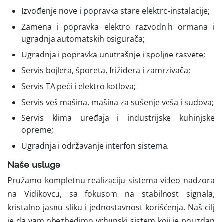
Izvođenje nove i popravka stare elektro-instalacije;
Zamena i popravka elektro razvodnih ormana i
ugradnja automatskih osigurača;
Ugradnja i popravka unutrašnje i spoljne rasvete;
Servis bojlera, šporeta, frižidera i zamrzivača;
Servis TA peći i elektro kotlova;
Servis veš mašina, mašina za sušenje veša i sudova;
Servis klima uređaja i industrijske kuhinjske
opreme;
Ugradnja i održavanje interfon sistema.
Naše usluge
Pružamo kompletnu realizaciju sistema video nadzora
na Vidikovcu, sa fokusom na stabilnost signala,
kristalno jasnu sliku i jednostavnost korišćenja. Naš cilj
je da vam obezbedimo vrhunski sistem koji je pouzdan