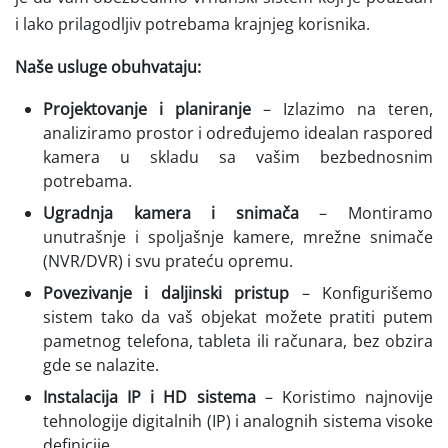
i lako prilagodljiv potrebama krajnjeg korisnika.
Naše usluge obuhvataju:
Projektovanje i planiranje
– Izlazimo na teren,
analiziramo prostor i određujemo idealan raspored
kamera u skladu sa vašim bezbednosnim
potrebama.
Ugradnja kamera i snimača
– Montiramo
unutrašnje i spoljašnje kamere, mrežne snimače
(NVR/DVR) i svu prateću opremu.
Povezivanje i daljinski pristup
– Konfigurišemo
sistem tako da vaš objekat možete pratiti putem
pametnog telefona, tableta ili računara, bez obzira
gde se nalazite.
Instalacija IP i HD sistema
– Koristimo najnovije
tehnologije digitalnih (IP) i analognih sistema visoke
definicije.