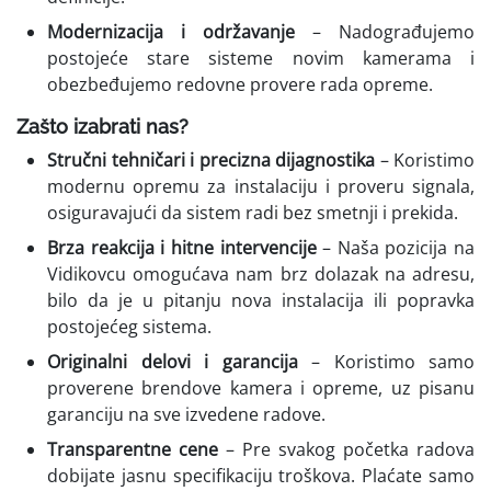
Modernizacija i održavanje
– Nadograđujemo
postojeće stare sisteme novim kamerama i
obezbeđujemo redovne provere rada opreme.
Zašto izabrati nas?
Stručni tehničari i precizna dijagnostika
– Koristimo
modernu opremu za instalaciju i proveru signala,
osiguravajući da sistem radi bez smetnji i prekida.
Brza reakcija i hitne intervencije
– Naša pozicija na
Vidikovcu omogućava nam brz dolazak na adresu,
bilo da je u pitanju nova instalacija ili popravka
postojećeg sistema.
Originalni delovi i garancija
– Koristimo samo
proverene brendove kamera i opreme, uz pisanu
garanciju na sve izvedene radove.
Transparentne cene
– Pre svakog početka radova
dobijate jasnu specifikaciju troškova. Plaćate samo