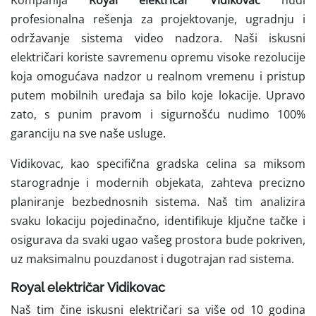
Kompanija
Royal električar Vidikovac
nudi
profesionalna rešenja za projektovanje, ugradnju i
održavanje sistema video nadzora. Naši iskusni
električari koriste savremenu opremu visoke rezolucije
koja omogućava nadzor u realnom vremenu i pristup
putem mobilnih uređaja sa bilo koje lokacije. Upravo
zato, s punim pravom i sigurnošću nudimo 100%
garanciju na sve naše usluge.
Vidikovac, kao specifična gradska celina sa miksom
starogradnje i modernih objekata, zahteva precizno
planiranje bezbednosnih sistema. Naš tim analizira
svaku lokaciju pojedinačno, identifikuje ključne tačke i
osigurava da svaki ugao vašeg prostora bude pokriven,
uz maksimalnu pouzdanost i dugotrajan rad sistema.
Royal električar Vidikovac
Naš tim čine iskusni električari sa više od 10 godina