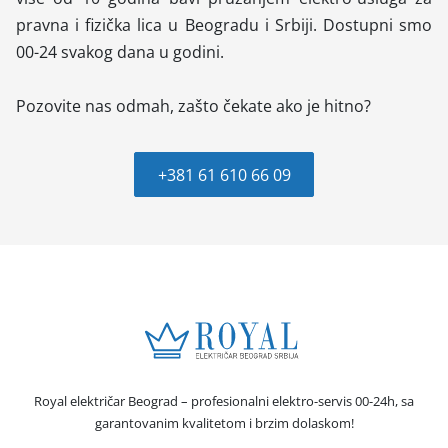
pravna i fizička lica u Beogradu i Srbiji. Dostupni smo
00-24 svakog dana u godini.
Pozovite nas odmah, zašto čekate ako je hitno?
+381 61 610 66 09
Royal električar Beograd – profesionalni elektro-servis 00-24h, sa
garantovanim kvalitetom i brzim dolaskom!