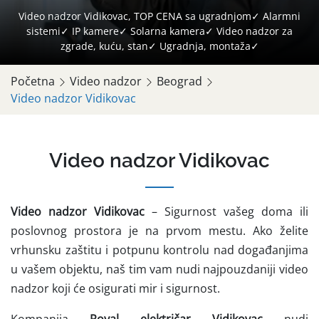
Video nadzor Vidikovac, TOP CENA sa ugradnjom✓ Alarmni
sistemi✓ IP kamere✓ Solarna kamera✓ Video nadzor za
zgrade, kuću, stan✓ Ugradnja, montaža✓
Početna
Video nadzor
Beograd
Video nadzor Vidikovac
Video nadzor Vidikovac
Video nadzor Vidikovac
– Sigurnost vašeg doma ili
poslovnog prostora je na prvom mestu. Ako želite
vrhunsku zaštitu i potpunu kontrolu nad događanjima
u vašem objektu, naš tim vam nudi najpouzdaniji video
nadzor koji će osigurati mir i sigurnost.