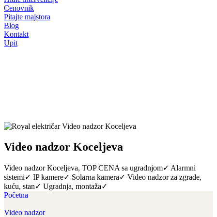
Cenovnik
Pitajte majstora
Blog
Kontakt
Upit
Video nadzor Koceljeva
Video nadzor Koceljeva, TOP CENA sa ugradnjom✓ Alarmni
sistemi✓ IP kamere✓ Solarna kamera✓ Video nadzor za zgrade,
kuću, stan✓ Ugradnja, montaža✓
Početna
Video nadzor