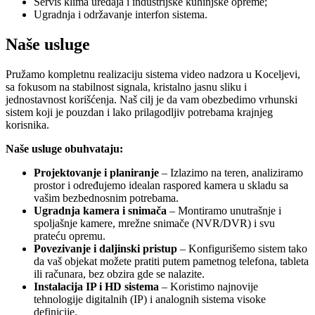
Servis klima uređaja i industrijske kuhinjske opreme;
Ugradnja i održavanje interfon sistema.
Naše usluge
Pružamo kompletnu realizaciju sistema video nadzora u Koceljevi,
sa fokusom na stabilnost signala, kristalno jasnu sliku i
jednostavnost korišćenja. Naš cilj je da vam obezbedimo vrhunski
sistem koji je pouzdan i lako prilagodljiv potrebama krajnjeg
korisnika.
Naše usluge obuhvataju:
Projektovanje i planiranje
– Izlazimo na teren, analiziramo
prostor i određujemo idealan raspored kamera u skladu sa
vašim bezbednosnim potrebama.
Ugradnja kamera i snimača
– Montiramo unutrašnje i
spoljašnje kamere, mrežne snimače (NVR/DVR) i svu
prateću opremu.
Povezivanje i daljinski pristup
– Konfigurišemo sistem tako
da vaš objekat možete pratiti putem pametnog telefona, tableta
ili računara, bez obzira gde se nalazite.
Instalacija IP i HD sistema
– Koristimo najnovije
tehnologije digitalnih (IP) i analognih sistema visoke
definicije.