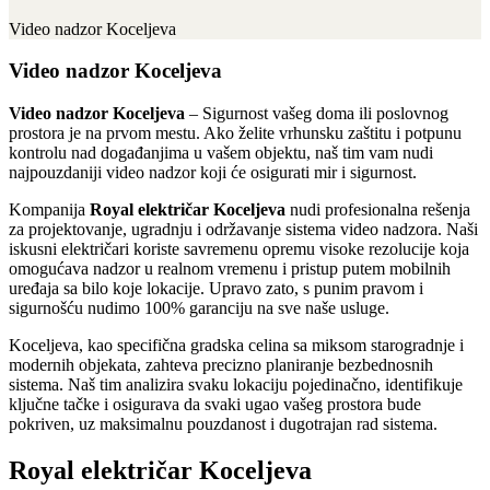
Video nadzor Koceljeva
Video nadzor Koceljeva
Video nadzor Koceljeva
– Sigurnost vašeg doma ili poslovnog
prostora je na prvom mestu. Ako želite vrhunsku zaštitu i potpunu
kontrolu nad događanjima u vašem objektu, naš tim vam nudi
najpouzdaniji video nadzor koji će osigurati mir i sigurnost.
Kompanija
Royal električar Koceljeva
nudi profesionalna rešenja
za projektovanje, ugradnju i održavanje sistema video nadzora. Naši
iskusni električari koriste savremenu opremu visoke rezolucije koja
omogućava nadzor u realnom vremenu i pristup putem mobilnih
uređaja sa bilo koje lokacije. Upravo zato, s punim pravom i
sigurnošću nudimo 100% garanciju na sve naše usluge.
Koceljeva, kao specifična gradska celina sa miksom starogradnje i
modernih objekata, zahteva precizno planiranje bezbednosnih
sistema. Naš tim analizira svaku lokaciju pojedinačno, identifikuje
ključne tačke i osigurava da svaki ugao vašeg prostora bude
pokriven, uz maksimalnu pouzdanost i dugotrajan rad sistema.
Royal električar Koceljeva