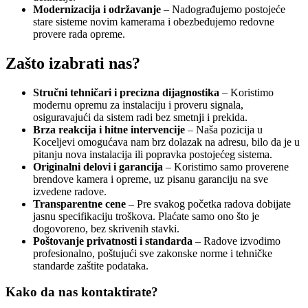
Modernizacija i održavanje
– Nadograđujemo postojeće
stare sisteme novim kamerama i obezbeđujemo redovne
provere rada opreme.
Zašto izabrati nas?
Stručni tehničari i precizna dijagnostika
– Koristimo
modernu opremu za instalaciju i proveru signala,
osiguravajući da sistem radi bez smetnji i prekida.
Brza reakcija i hitne intervencije
– Naša pozicija u
Koceljevi omogućava nam brz dolazak na adresu, bilo da je u
pitanju nova instalacija ili popravka postojećeg sistema.
Originalni delovi i garancija
– Koristimo samo proverene
brendove kamera i opreme, uz pisanu garanciju na sve
izvedene radove.
Transparentne cene
– Pre svakog početka radova dobijate
jasnu specifikaciju troškova. Plaćate samo ono što je
dogovoreno, bez skrivenih stavki.
Poštovanje privatnosti i standarda
– Radove izvodimo
profesionalno, poštujući sve zakonske norme i tehničke
standarde zaštite podataka.
Kako da nas kontaktirate?