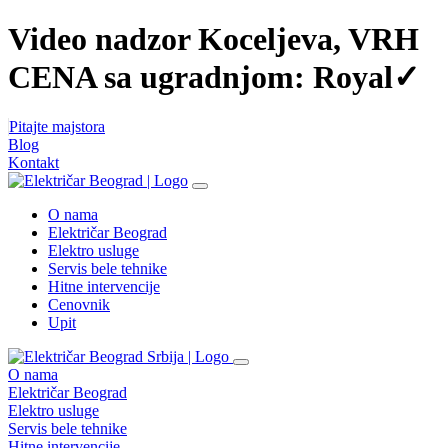
Video nadzor Koceljeva, VRH
CENA sa ugradnjom: Royal✓
Pitajte majstora
Blog
Kontakt
O nama
Električar Beograd
Elektro usluge
Servis bele tehnike
Hitne intervencije
Cenovnik
Upit
O nama
Električar Beograd
Elektro usluge
Servis bele tehnike
Hitne intervencije