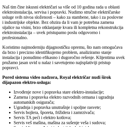
Naš tim čine iskusni električari sa više od 10 godina rada u oblasti
elektroinstalacija, servisa i popravki. Nudimo stručne električarske
usluge svih nivoa složenosti – kako za stambene, tako i za poslovne
i industrijske objekte. Bez obzira da li vam je potrebna zamena
sijalice na visini, brzo otklanjanje kvara ili kompletna rekonstrukcija
elektroinstalacija – uvek pristupamo poslu odgovorno i
profesionalno.
Koristimo najmoderniju dijagnostičku opremu, što nam omogućava
da brzo i precizno identifikujemo problem, analiziramo stanje
instalacija i ponudimo efikasno i dugoročno rešenje. Klijentima uvek
pružamo jasan uvid u nalaz i savetujemo najisplativiji pristup
popravci.
Pored sistema video nadzora, Royal električar nudi širok
dijapazon elektro-usluga:
Izvođenje nove i popravka stare elektro-instalacije;
Zamena i popravka elektro razvodnih ormana i ugradnja
automatskih osigurača;
Ugradnja i popravka unutrašnje i spoljne rasvete;
Servis bojlera, šporeta, frižidera i zamrzivača;
Servis TA peći i elektro kotlova;
Servis veš mašina, mašina za sušenje veša i sudova;