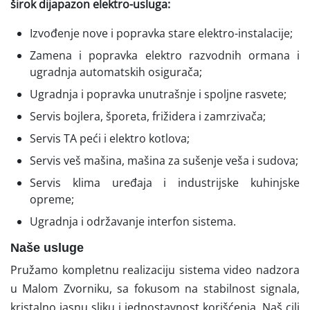
širok dijapazon elektro-usluga:
Izvođenje nove i popravka stare elektro-instalacije;
Zamena i popravka elektro razvodnih ormana i
ugradnja automatskih osigurača;
Ugradnja i popravka unutrašnje i spoljne rasvete;
Servis bojlera, šporeta, frižidera i zamrzivača;
Servis TA peći i elektro kotlova;
Servis veš mašina, mašina za sušenje veša i sudova;
Servis klima uređaja i industrijske kuhinjske
opreme;
Ugradnja i održavanje interfon sistema.
Naše usluge
Pružamo kompletnu realizaciju sistema video nadzora
u Malom Zvorniku, sa fokusom na stabilnost signala,
kristalno jasnu sliku i jednostavnost korišćenja. Naš cilj