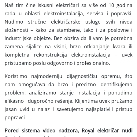
Naš tim čine iskusni električari sa više od 10 godina
rada u oblasti elektroinstalacija, servisa i popravki.
Nudimo stručne električarske usluge svih nivoa
složenosti – kako za stambene, tako i za poslovne i
industrijske objekte. Bez obzira da li vam je potrebna
zamena sijalice na visini, brzo otklanjanje kvara ili
kompletna rekonstrukcija elektroinstalacija – uvek
pristupamo poslu odgovorno i profesionalno.
Koristimo najmoderniju dijagnostičku opremu, što
nam omogućava da brzo i precizno identifikujemo
problem, analiziramo stanje instalacija i ponudimo
efikasno i dugoročno rešenje. Klijentima uvek pružamo
jasan uvid u nalaz i savetujemo najisplativiji pristup
popravci.
Pored sistema video nadzora, Royal električar nudi