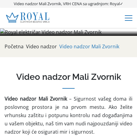
Video nadzor Mali Zvornik
Video nadzor Mali Zvornik, VRH CENA sa ugradnjom: Royal✓
Video nadzor Mali Zvornik, TOP CENA sa ugradnjom✓ Alarmni
sistemi✓ IP kamere✓ Solarna kamera✓ Video nadzor za
zgrade, kuću, stan✓ Ugradnja, montaža✓
Početna
Video nadzor
Video nadzor Mali Zvornik
Video nadzor Mali Zvornik
Video nadzor Mali Zvornik
– Sigurnost vašeg doma ili
poslovnog prostora je na prvom mestu. Ako želite
vrhunsku zaštitu i potpunu kontrolu nad događanjima
u vašem objektu, naš tim vam nudi najpouzdaniji video
nadzor koji će osigurati mir i sigurnost.