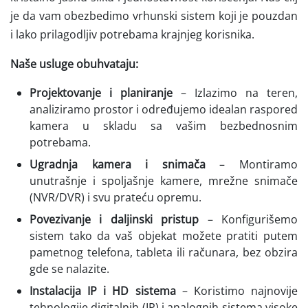
je da vam obezbedimo vrhunski sistem koji je pouzdan
i lako prilagodljiv potrebama krajnjeg korisnika.
Naše usluge obuhvataju:
Projektovanje i planiranje
– Izlazimo na teren,
analiziramo prostor i određujemo idealan raspored
kamera u skladu sa vašim bezbednosnim
potrebama.
Ugradnja kamera i snimača
– Montiramo
unutrašnje i spoljašnje kamere, mrežne snimače
(NVR/DVR) i svu prateću opremu.
Povezivanje i daljinski pristup
– Konfigurišemo
sistem tako da vaš objekat možete pratiti putem
pametnog telefona, tableta ili računara, bez obzira
gde se nalazite.
Instalacija IP i HD sistema
– Koristimo najnovije
tehnologije digitalnih (IP) i analognih sistema visoke