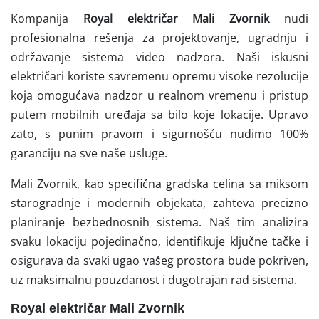
Kompanija
Royal električar Mali Zvornik
nudi
profesionalna rešenja za projektovanje, ugradnju i
održavanje sistema video nadzora. Naši iskusni
električari koriste savremenu opremu visoke rezolucije
koja omogućava nadzor u realnom vremenu i pristup
putem mobilnih uređaja sa bilo koje lokacije. Upravo
zato, s punim pravom i sigurnošću nudimo 100%
garanciju na sve naše usluge.
Mali Zvornik, kao specifična gradska celina sa miksom
starogradnje i modernih objekata, zahteva precizno
planiranje bezbednosnih sistema. Naš tim analizira
svaku lokaciju pojedinačno, identifikuje ključne tačke i
osigurava da svaki ugao vašeg prostora bude pokriven,
uz maksimalnu pouzdanost i dugotrajan rad sistema.
Royal električar Mali Zvornik