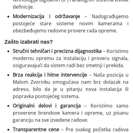
definicije.
Modernizacija i održavanje
– Nadograđujemo
postojeće stare sisteme novim kamerama i
obezbeđujemo redovne provere rada opreme.
Zašto izabrati nas?
Stručni tehničari i precizna dijagnostika
– Koristimo
modernu opremu za instalaciju i proveru signala,
osiguravajući da sistem radi bez smetnji i prekida.
Brza reakcija i hitne intervencije
– Naša pozicija u
Malom Zvorniku omogućava nam brz dolazak na
adresu, bilo da je u pitanju nova instalacija ili
popravka postojećeg sistema.
Originalni delovi i garancija
– Koristimo samo
proverene brendove kamera i opreme, uz pisanu
garanciju na sve izvedene radove.
Transparentne cene
– Pre svakog početka radova