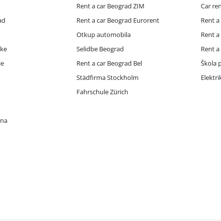
Rent a car Beograd ZIM
Car re
ad
Rent a car Beograd Eurorent
Rent a
Otkup automobila
Rent a
ike
Selidbe Beograd
Rent a
je
Rent a car Beograd Bel
Škola p
Städfirma Stockholm
Elektr
Fahrschule Zürich
ona