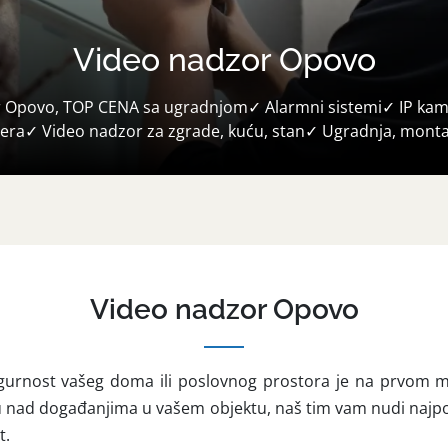
Video nadzor Opovo
 Opovo, TOP CENA sa ugradnjom✓ Alarmni sistemi✓ IP ka
era✓ Video nadzor za zgrade, kuću, stan✓ Ugradnja, mont
Video nadzor Opovo
gurnost vašeg doma ili poslovnog prostora je na prvom m
u nad događanjima u vašem objektu, naš tim vam nudi najpo
t.