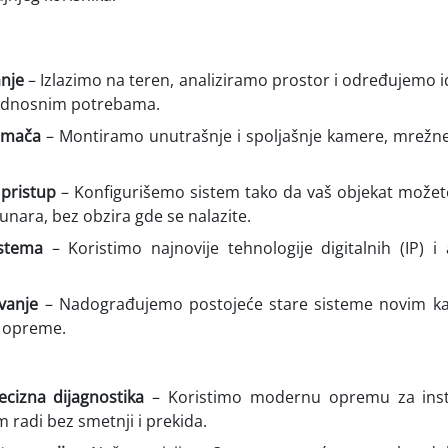
anje
– Izlazimo na teren, analiziramo prostor i određujemo 
bednosnim potrebama.
imača
– Montiramo unutrašnje i spoljašnje kamere, mrežn
 pristup
– Konfigurišemo sistem tako da vaš objekat možet
ačunara, bez obzira gde se nalazite.
istema
– Koristimo najnovije tehnologije digitalnih (IP) i
vanje
– Nadograđujemo postojeće stare sisteme novim 
 opreme.
ecizna dijagnostika
– Koristimo modernu opremu za instal
m radi bez smetnji i prekida.