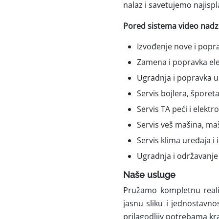
nalaz i savetujemo najispla
Pored sistema video nadzor
Izvođenje nove i popra
Zamena i popravka ele
Ugradnja i popravka un
Servis bojlera, šporeta
Servis TA peći i elektro
Servis veš mašina, maš
Servis klima uređaja i
Ugradnja i održavanje
Naše usluge
Pružamo kompletnu realiz
jasnu sliku i jednostavno
prilagodljiv potrebama kra