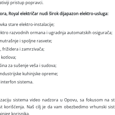
tiviji pristup popravci.
a, Royal električar nudi širok dijapazon elektro-usluga:
vka stare elektro-instalacije;
ktro razvodnih ormana i ugradnja automatskih osigurača;
utrašnje i spoljne rasvete;
, frižidera i zamrzivača;
 kotlova;
ina za sušenje veša i sudova;
 industrijske kuhinjske opreme;
 interfon sistema.
aciju sistema video nadzora u Opovu, sa fokusom na stab
st korišćenja. Naš cilj je da vam obezbedimo vrhunski sis
jnjeg korisnika.