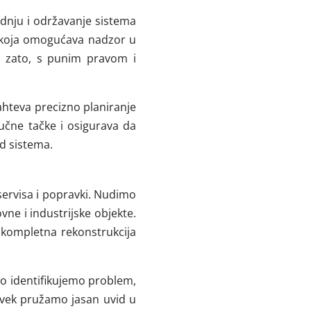
dnju i održavanje sistema
e koja omogućava nadzor u
o zato, s punim pravom i
ahteva precizno planiranje
jučne tačke i osigurava da
d sistema.
 servisa i popravki. Nudimo
vne i industrijske objekte.
i kompletna rekonstrukcija
o identifikujemo problem,
 uvek pružamo jasan uvid u