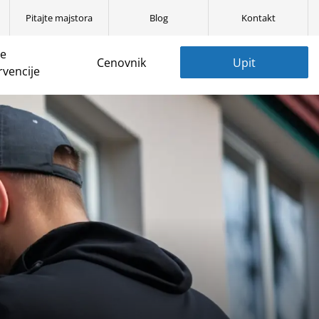
Pitajte majstora
Blog
Kontakt
ne
Cenovnik
Upit
rvencije