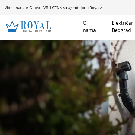
Video nadzor Opovo, VRH CENA sa ugradnjom: Royal✓
O
Električar
nama
Beograd