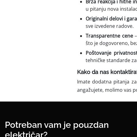
Brza reakcija i hitne i
u pitanju nova instala
Originalni delovi i gar
sve izvedene radove.
Transparentne cene
–
što je dogovoreno, bez
Poštovanje privatnos
tehničke standarde za
Kako da nas kontaktira
Imate dodatna pitanja za
angažujete, molimo vas p
Potreban vam je pouzdan
električar?