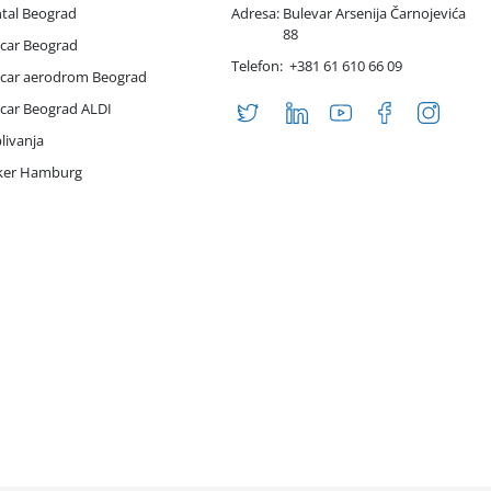
ntal Beograd
Adresa:
Bulevar Arsenija Čarnojevića
88
 car Beograd
Telefon:
+381 61 610 66 09
 car aerodrom Beograd
 car Beograd ALDI
livanja
iker Hamburg