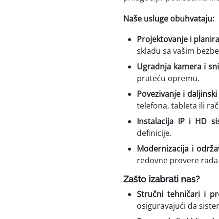
Naše usluge obuhvataju:
Projektovanje i planir
skladu sa vašim bez
Ugradnja kamera i sn
prateću opremu.
Povezivanje i daljinski
telefona, tableta ili r
Instalacija IP i HD s
definicije.
Modernizacija i održa
redovne provere rada
Zašto izabrati nas?
Stručni tehničari i pr
osiguravajući da siste