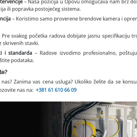
ntervencije
– Naša pozicija u Opovu omogućava nam brz dola
cija ili popravka postojećeg sistema.
ancija
– Koristimo samo proverene brendove kamera i oprem
 Pre svakog početka radova dobijate jasnu specifikaciju t
 skrivenih stavki.
ti i standarda
– Radove izvodimo profesionalno, poštuju
štite podataka.
te?
 nas? Zanima vas cena usluga? Ukoliko želite da se konsul
ozovite nas na:
+381 61 610 66 09