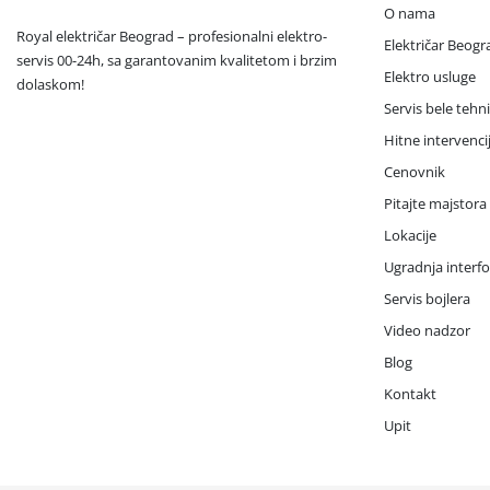
O nama
Royal električar Beograd – profesionalni elektro-
Električar Beogr
servis 00-24h, sa garantovanim kvalitetom i brzim
Elektro usluge
dolaskom!
Servis bele tehn
Hitne intervenci
Cenovnik
Pitajte majstora
Lokacije
Ugradnja interf
Servis bojlera
Video nadzor
Blog
Kontakt
Upit