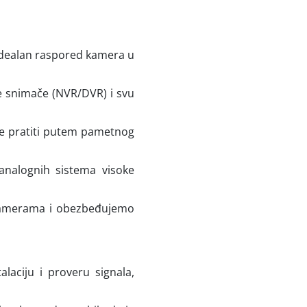
idealan raspored kamera u
e snimače (NVR/DVR) i svu
e pratiti putem pametnog
 analognih sistema visoke
kamerama i obezbeđujemo
aciju i proveru signala,