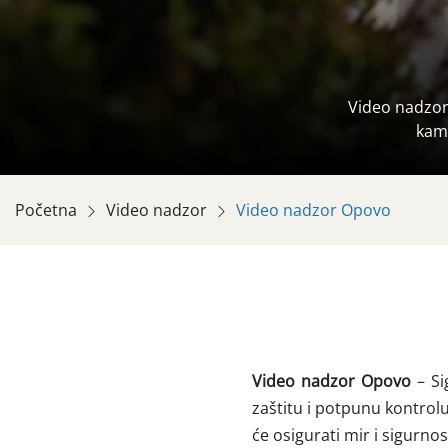
Video nadzor
kam
Početna
Video nadzor
Video nadzor Opovo
Video nadzor Opovo
– Si
zaštitu i potpunu kontrol
će osigurati mir i sigurnos