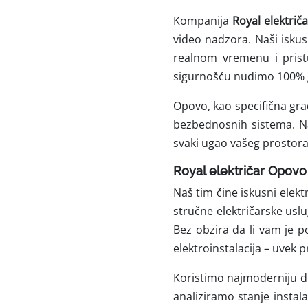
Kompanija
Royal električ
video nadzora. Naši isku
realnom vremenu i prist
sigurnošću nudimo 100% g
Opovo, kao specifična gra
bezbednosnih sistema. Naš
svaki ugao vašeg prostor
Royal električar Opovo
Naš tim čine iskusni elekt
stručne električarske uslu
Bez obzira da li vam je p
elektroinstalacija – uvek
Koristimo najmoderniju d
analiziramo stanje instal