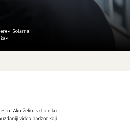
mere✓ Solarna
aža✓
estu. Ako želite vrhunsku
uzdaniji video nadzor koji