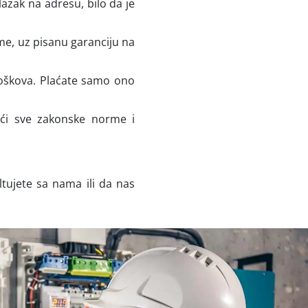
zak na adresu, bilo da je
e, uz pisanu garanciju na
roškova. Plaćate samo ono
ći sve zakonske norme i
tujete sa nama ili da nas