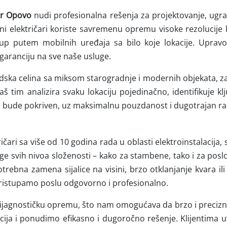
ar Opovo
nudi profesionalna rešenja za projektovanje, ugra
sni električari koriste savremenu opremu visoke rezolucij
up putem mobilnih uređaja sa bilo koje lokacije. Uprav
aranciju na sve naše usluge.
dska celina sa miksom starogradnje i modernih objekata, z
 tim analizira svaku lokaciju pojedinačno, identifikuje kl
a bude pokriven, uz maksimalnu pouzdanost i dugotrajan ra
ričari sa više od 10 godina rada u oblasti elektroinstalacija,
ge svih nivoa složenosti – kako za stambene, tako i za poslo
otrebna zamena sijalice na visini, brzo otklanjanje kvara il
 pristupamo poslu odgovorno i profesionalno.
ijagnostičku opremu, što nam omogućava da brzo i precizn
acija i ponudimo efikasno i dugoročno rešenje. Klijentima