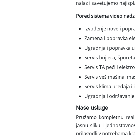
nalaz i savetujemo najispla
Pored sistema video nadzor
Izvođenje nove i popra
Zamena i popravka ele
Ugradnja i popravka un
Servis bojlera, šporeta
Servis TA peći i elektro
Servis veš mašina, maš
Servis klima uređaja i
Ugradnja i održavanje
Naše usluge
Pružamo kompletnu realiz
jasnu sliku i jednostavno
prilagodljiv potrebama kra