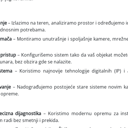
anje
– Izlazimo na teren, analiziramo prostor i određujemo 
bednosnim potrebama.
imača
– Montiramo unutrašnje i spoljašnje kamere, mrežn
 pristup
– Konfigurišemo sistem tako da vaš objekat možet
ačunara, bez obzira gde se nalazite.
istema
– Koristimo najnovije tehnologije digitalnih (IP) i
vanje
– Nadograđujemo postojeće stare sisteme novim 
 opreme.
ecizna dijagnostika
– Koristimo modernu opremu za instal
m radi bez smetnji i prekida.