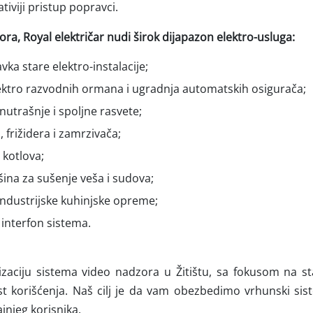
tiviji pristup popravci.
a, Royal električar nudi širok dijapazon elektro-usluga:
vka stare elektro-instalacije;
ktro razvodnih ormana i ugradnja automatskih osigurača;
utrašnje i spoljne rasvete;
, frižidera i zamrzivača;
 kotlova;
ina za sušenje veša i sudova;
 industrijske kuhinjske opreme;
 interfon sistema.
aciju sistema video nadzora u Žitištu, sa fokusom na stab
st korišćenja. Naš cilj je da vam obezbedimo vrhunski sis
jnjeg korisnika.