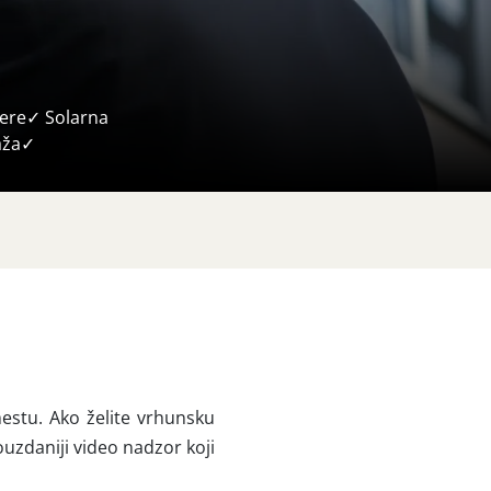
mere✓ Solarna
aža✓
estu. Ako želite vrhunsku
uzdaniji video nadzor koji