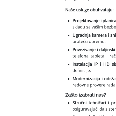
Naše usluge obuhvataju:
Projektovanje i planir
skladu sa vašim bez
Ugradnja kamera i sn
prateću opremu.
Povezivanje i daljinski
telefona, tableta ili r
Instalacija IP i HD s
definicije.
Modernizacija i održa
redovne provere rada
Zašto izabrati nas?
Stručni tehničari i pr
osiguravajući da siste