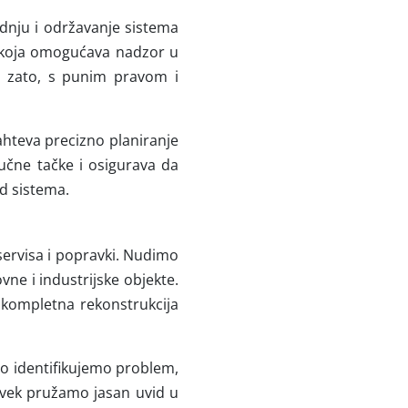
dnju i održavanje sistema
e koja omogućava nadzor u
o zato, s punim pravom i
ahteva precizno planiranje
jučne tačke i osigurava da
d sistema.
 servisa i popravki. Nudimo
vne i industrijske objekte.
i kompletna rekonstrukcija
o identifikujemo problem,
 uvek pružamo jasan uvid u