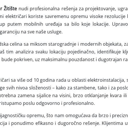
r Žitište
nudi profesionalna rešenja za projektovanje, ugra
sni električari koriste savremenu opremu visoke rezolucij
up putem mobilnih uređaja sa bilo koje lokacije. Uprav
aranciju na sve naše usluge.
radska celina sa miksom starogradnje i modernih objekata, z
 tim analizira svaku lokaciju pojedinačno, identifikuje kl
a bude pokriven, uz maksimalnu pouzdanost i dugotrajan ra
ričari sa više od 10 godina rada u oblasti elektroinstalacija,
ge svih nivoa složenosti – kako za stambene, tako i za poslo
otrebna zamena sijalice na visini, brzo otklanjanje kvara il
 pristupamo poslu odgovorno i profesionalno.
ijagnostičku opremu, što nam omogućava da brzo i precizn
acija i ponudimo efikasno i dugoročno rešenje. Klijentima