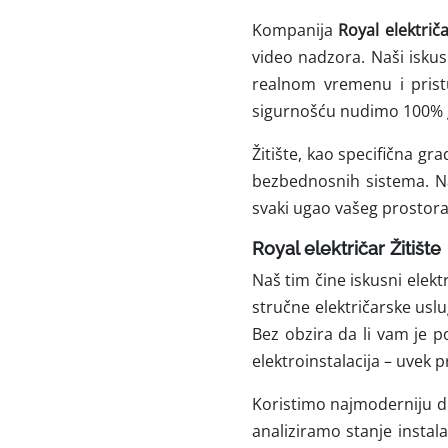
Kompanija
Royal električa
video nadzora. Naši isku
realnom vremenu i prist
sigurnošću nudimo 100% g
Žitište, kao specifična g
bezbednosnih sistema. Naš
svaki ugao vašeg prostor
Royal električar Žitište
Naš tim čine iskusni elekt
stručne električarske uslu
Bez obzira da li vam je p
elektroinstalacija – uvek
Koristimo najmoderniju d
analiziramo stanje instal