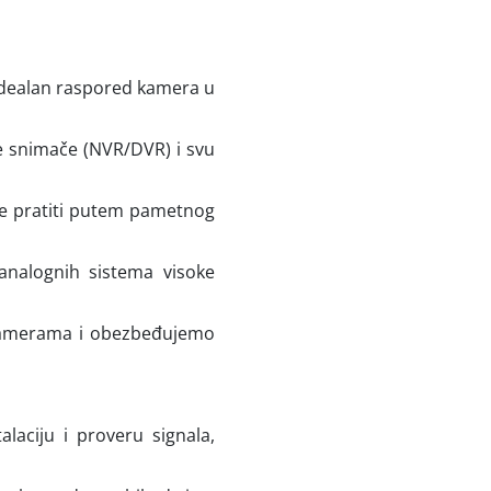
idealan raspored kamera u
e snimače (NVR/DVR) i svu
e pratiti putem pametnog
 analognih sistema visoke
kamerama i obezbeđujemo
aciju i proveru signala,