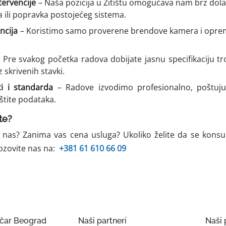
ntervencije
– Naša pozicija u Žitištu omogućava nam brz dolaz
ja ili popravka postojećeg sistema.
ancija
– Koristimo samo proverene brendove kamera i oprem
 Pre svakog početka radova dobijate jasnu specifikaciju t
 skrivenih stavki.
ti i standarda
– Radove izvodimo profesionalno, poštuju
štite podataka.
te?
 nas? Zanima vas cena usluga? Ukoliko želite da se konsul
ozovite nas na:
+381 61 610 66 09
ičar Beograd
Naši partneri
Naši 