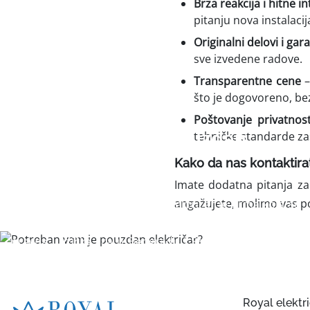
Brza reakcija i hitne i
pitanju nova instalaci
Originalni delovi i gar
sve izvedene radove.
Transparentne cene
–
što je dogovoreno, bez
Poštovanje privatnos
Potreban vam je pouzdan
tehničke standarde za
električar?
Kako da nas kontaktira
Imate dodatna pitanja za
angažujete, molimo vas p
Na pravom ste mestu. Royal električar je firma koja se
više od 10 godina bavi pružanjem elektro-usluga za
pravna i fizička lica u Beogradu i Srbiji. Dostupni smo
00-24 svakog dana u godini.
Pozovite nas odmah, zašto čekate ako je hitno?
Royal elektr