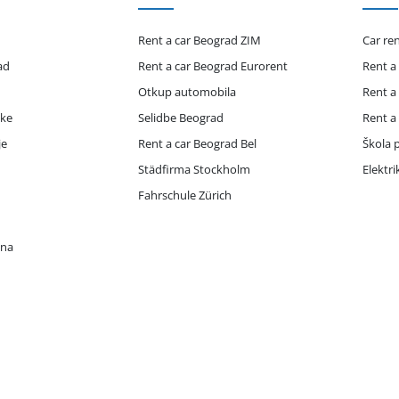
Rent a car Beograd ZIM
Car re
ad
Rent a car Beograd Eurorent
Rent a
Otkup automobila
Rent a
ike
Selidbe Beograd
Rent a
je
Rent a car Beograd Bel
Škola p
Städfirma Stockholm
Elektr
Fahrschule Zürich
ona