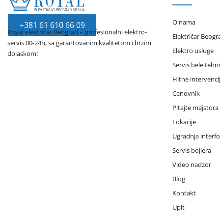
O nama
+381 61 610 66 09
Royal električar Beograd – profesionalni elektro-
Električar Beogr
servis 00-24h, sa garantovanim kvalitetom i brzim
Elektro usluge
dolaskom!
Servis bele tehn
Hitne intervenci
Cenovnik
Pitajte majstora
Lokacije
Ugradnja interf
Servis bojlera
Video nadzor
Blog
Kontakt
Upit