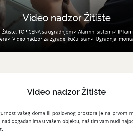
Video nadzor Žitište
 Žitište, TOP CENA sa ugradnjom✓ Alarmni sistemi✓ IP ka
era✓ Video nadzor za zgrade, kuću, stan✓ Ugradnja, mont
Video nadzor Žitište
gurnost vašeg doma ili poslovnog prostora je na prvom m
u nad događanjima u vašem objektu, naš tim vam nudi najpo
t.