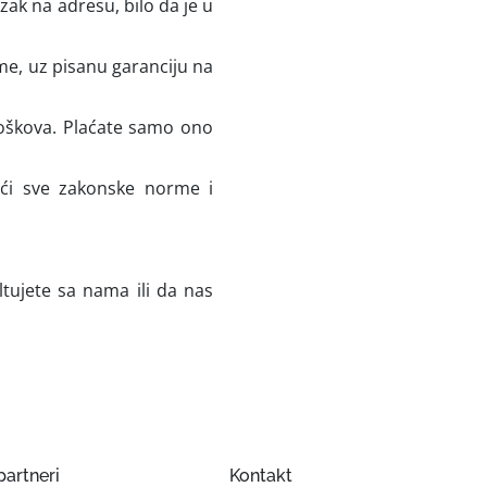
ak na adresu, bilo da je u
e, uz pisanu garanciju na
roškova. Plaćate samo ono
ći sve zakonske norme i
tujete sa nama ili da nas
partneri
Kontakt