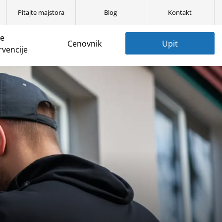
Pitajte majstora
Blog
Kontakt
ne
Cenovnik
Upit
rvencije