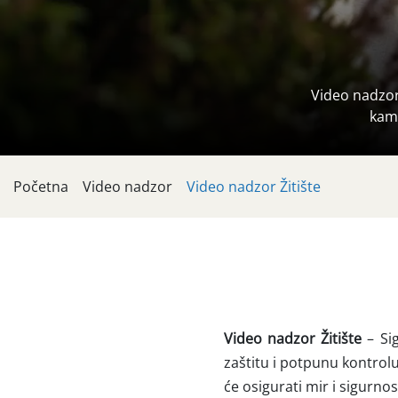
Video nadzor
kam
Početna
Video nadzor
Video nadzor Žitište
Video nadzor Žitište
– Si
zaštitu i potpunu kontrol
će osigurati mir i sigurnos