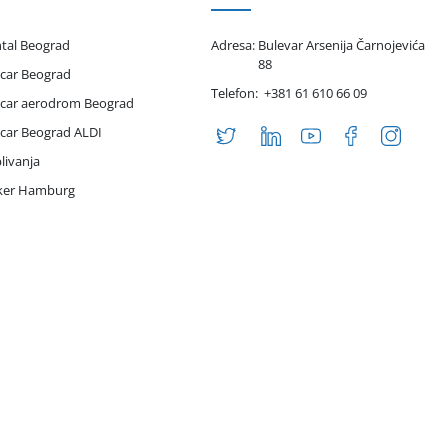
ntal Beograd
Adresa:
Bulevar Arsenija Čarnojevića
88
 car Beograd
Telefon:
+381 61 610 66 09
 car aerodrom Beograd
 car Beograd ALDI
livanja
iker Hamburg