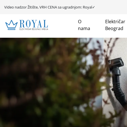
Video nadzor Žitište, VRH CENA sa ugradnjom: Royal✓
O
Električar
nama
Beograd