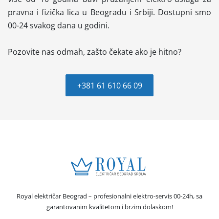
pravna i fizička lica u Beogradu i Srbiji. Dostupni smo
00-24 svakog dana u godini.
Pozovite nas odmah, zašto čekate ako je hitno?
+381 61 610 66 09
Royal električar Beograd – profesionalni elektro-servis 00-24h, sa
garantovanim kvalitetom i brzim dolaskom!