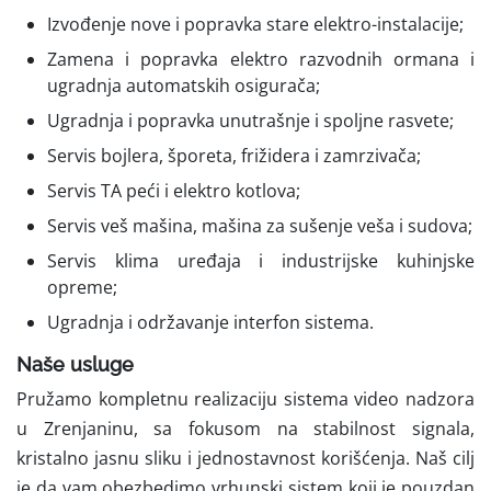
Izvođenje nove i popravka stare elektro-instalacije;
Zamena i popravka elektro razvodnih ormana i
ugradnja automatskih osigurača;
Ugradnja i popravka unutrašnje i spoljne rasvete;
Servis bojlera, šporeta, frižidera i zamrzivača;
Servis TA peći i elektro kotlova;
Servis veš mašina, mašina za sušenje veša i sudova;
Servis klima uređaja i industrijske kuhinjske
opreme;
Ugradnja i održavanje interfon sistema.
Naše usluge
Pružamo kompletnu realizaciju sistema video nadzora
u Zrenjaninu, sa fokusom na stabilnost signala,
kristalno jasnu sliku i jednostavnost korišćenja. Naš cilj
je da vam obezbedimo vrhunski sistem koji je pouzdan