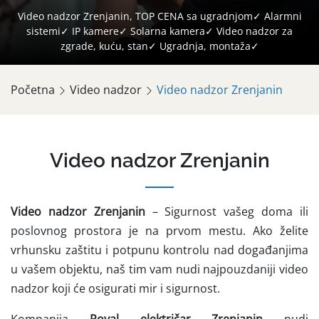
Video nadzor Zrenjanin, TOP CENA sa ugradnjom✓ Alarmni
sistemi✓ IP kamere✓ Solarna kamera✓ Video nadzor za
zgrade, kuću, stan✓ Ugradnja, montaža✓
Početna
Video nadzor
Video nadzor Zrenjanin
Video nadzor Zrenjanin
Video nadzor Zrenjanin
– Sigurnost vašeg doma ili
poslovnog prostora je na prvom mestu. Ako želite
vrhunsku zaštitu i potpunu kontrolu nad događanjima
u vašem objektu, naš tim vam nudi najpouzdaniji video
nadzor koji će osigurati mir i sigurnost.