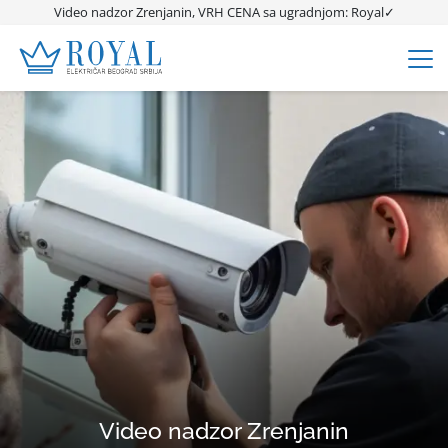
Video nadzor Zrenjanin, VRH CENA sa ugradnjom: Royal✓
Video nadzor Zrenjanin