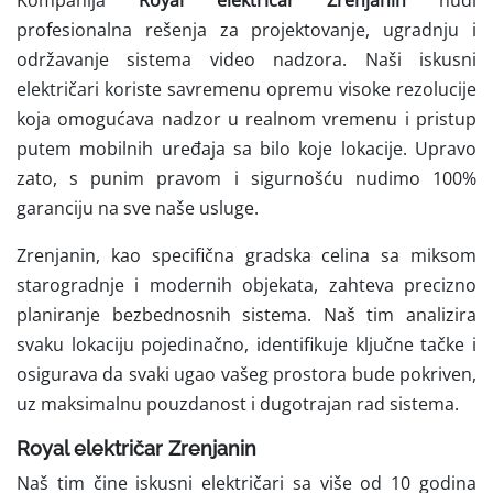
Kompanija
Royal električar Zrenjanin
nudi
profesionalna rešenja za projektovanje, ugradnju i
održavanje sistema video nadzora. Naši iskusni
električari koriste savremenu opremu visoke rezolucije
koja omogućava nadzor u realnom vremenu i pristup
putem mobilnih uređaja sa bilo koje lokacije. Upravo
zato, s punim pravom i sigurnošću nudimo 100%
garanciju na sve naše usluge.
Zrenjanin, kao specifična gradska celina sa miksom
starogradnje i modernih objekata, zahteva precizno
planiranje bezbednosnih sistema. Naš tim analizira
svaku lokaciju pojedinačno, identifikuje ključne tačke i
osigurava da svaki ugao vašeg prostora bude pokriven,
uz maksimalnu pouzdanost i dugotrajan rad sistema.
Royal električar Zrenjanin
Naš tim čine iskusni električari sa više od 10 godina