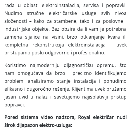
rada u oblasti elektroinstalacija, servisa i popravki.
Nudimo stručne električarske usluge svih nivoa
složenosti – kako za stambene, tako i za poslovne i
industrijske objekte. Bez obzira da li vam je potrebna
zamena sijalice na visini, brzo otklanjanje kvara ili
kompletna rekonstrukcija elektroinstalacija – uvek
pristupamo poslu odgovorno i profesionalno.
Koristimo najmoderniju dijagnostičku opremu, što
nam omogućava da brzo i precizno identifikujemo
problem, analiziramo stanje instalacija i ponudimo
efikasno i dugoročno rešenje. Klijentima uvek pružamo
jasan uvid u nalaz i savetujemo najisplativiji pristup
popravci.
Pored sistema video nadzora, Royal električar nudi
širok dijapazon elektro-usluga: