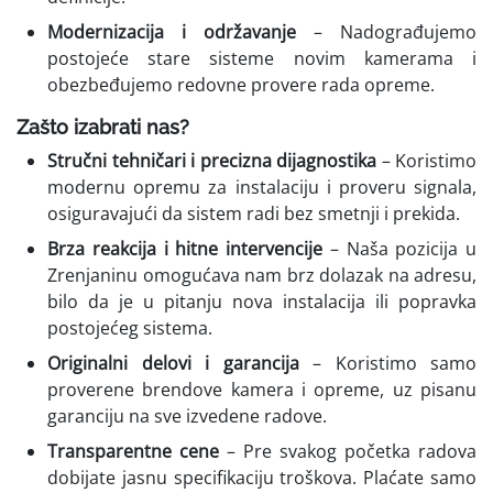
Modernizacija i održavanje
– Nadograđujemo
postojeće stare sisteme novim kamerama i
obezbeđujemo redovne provere rada opreme.
Zašto izabrati nas?
Stručni tehničari i precizna dijagnostika
– Koristimo
modernu opremu za instalaciju i proveru signala,
osiguravajući da sistem radi bez smetnji i prekida.
Brza reakcija i hitne intervencije
– Naša pozicija u
Zrenjaninu omogućava nam brz dolazak na adresu,
bilo da je u pitanju nova instalacija ili popravka
postojećeg sistema.
Originalni delovi i garancija
– Koristimo samo
proverene brendove kamera i opreme, uz pisanu
garanciju na sve izvedene radove.
Transparentne cene
– Pre svakog početka radova
dobijate jasnu specifikaciju troškova. Plaćate samo