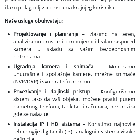
i lako prilagodljiv potrebama krajnjeg korisnika.
Naše usluge obuhvataju:
Projektovanje i planiranje
– Izlazimo na teren,
analiziramo prostor i određujemo idealan raspored
kamera u skladu sa vašim bezbednosnim
potrebama.
Ugradnja kamera i snimača
– Montiramo
unutrašnje i spoljašnje kamere, mrežne snimače
(NVR/DVR) i svu prateću opremu.
Povezivanje i daljinski pristup
– Konfigurišemo
sistem tako da vaš objekat možete pratiti putem
pametnog telefona, tableta ili računara, bez obzira
gde se nalazite.
Instalacija IP i HD sistema
– Koristimo najnovije
tehnologije digitalnih (IP) i analognih sistema visoke
definicije.