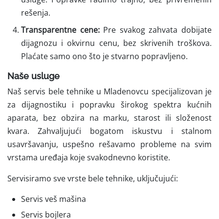
rešenja.
Transparentne cene:
Pre svakog zahvata dobijate
dijagnozu i okvirnu cenu, bez skrivenih troškova.
Plaćate samo ono što je stvarno popravljeno.
Naše usluge
Naš servis bele tehnike u Mladenovcu specijalizovan je
za dijagnostiku i popravku širokog spektra kućnih
aparata, bez obzira na marku, starost ili složenost
kvara. Zahvaljujući bogatom iskustvu i stalnom
usavršavanju, uspešno rešavamo probleme na svim
vrstama uređaja koje svakodnevno koristite.
Servisiramo sve vrste bele tehnike, uključujući:
Servis veš mašina
Servis bojlera