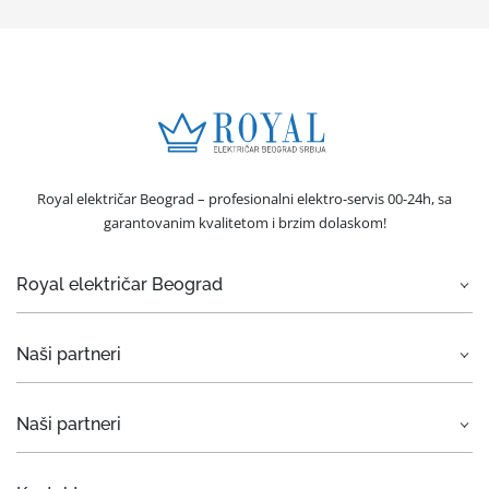
Royal električar Beograd – profesionalni elektro-servis 00-24h, sa
garantovanim kvalitetom i brzim dolaskom!
Royal električar Beograd
O nama
Naši partneri
Električar Beograd
Elektro usluge
Rent a car Beograd ZIM
Naši partneri
Servis bele tehnike
Rent a car Beograd Eurorent
Hitne intervencije
Otkup automobila
Car rental Beograd