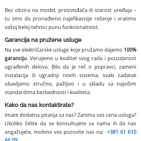
Bez obzira na model, proizvođača ili starost uređaja –
tu smo da pronađemo najefikasnije rešenje i vratimo
vašoj beloj tehnici punu funkcionalnost.
Garancija na pružene usluge
Na sve električarske usluge koje pružamo dajemo
100%
garanciju
. Verujemo u kvalitet svog rada i pouzdanost
ugrađenih delova. Bilo da je reč o popravci, zameni
instalacija ili ugradnji novih sistema, svaki zadatak
obavljamo stručno, pažljivo i u skladu sa najvišim
standardima bezbednosti i kvaliteta.
Kako da nas kontaktirate?
Imate dodatna pitanja za nas? Zanima vas cena usluga?
Ukoliko želite da se konsultujete sa nama ili da nas
angažujete, molimo vas pozovite nas na:
+381 61 610
66 09