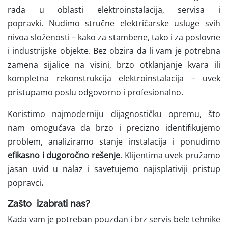
rada u oblasti elektroinstalacija, servisa i
popravki.
Nudimo stručne električarske usluge svih
nivoa složenosti – kako za stambene, tako i za poslovne
i industrijske objekte. Bez obzira da li vam je potrebna
zamena sijalice na visini, brzo otklanjanje kvara ili
kompletna rekonstrukcija elektroinstalacija – uvek
pristupamo poslu odgovorno i profesionalno.
Koristimo najmoderniju dijagnostičku opremu, što
nam omogućava da brzo i precizno identifikujemo
problem, analiziramo stanje instalacija i ponudimo
efikasno i dugoročno rešenje
. Klijentima uvek pružamo
jasan uvid u nalaz i savetujemo najisplativiji pristup
popravci
.
Zašto izabrati nas?
Kada vam je potreban pouzdan i brz servis bele tehnike