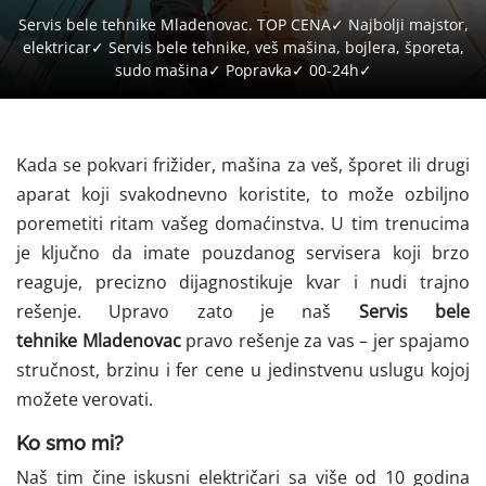
Servis bele tehnike Mladenovac. TOP CENA✓ Najbolji majstor,
elektricar✓ Servis bele tehnike, veš mašina, bojlera, šporeta,
sudo mašina✓ Popravka✓ 00-24h✓
Kada se pokvari frižider, mašina za veš, šporet ili drugi
aparat koji svakodnevno koristite, to može ozbiljno
poremetiti ritam vašeg domaćinstva. U tim trenucima
je ključno da imate pouzdanog servisera koji brzo
reaguje, precizno dijagnostikuje kvar i nudi trajno
rešenje. Upravo zato je naš
Servis bele
tehnike Mladenovac
pravo rešenje za vas – jer spajamo
stručnost, brzinu i fer cene u jedinstvenu uslugu kojoj
možete verovati.
Ko smo mi?
Naš tim čine iskusni električari sa više od 10 godina