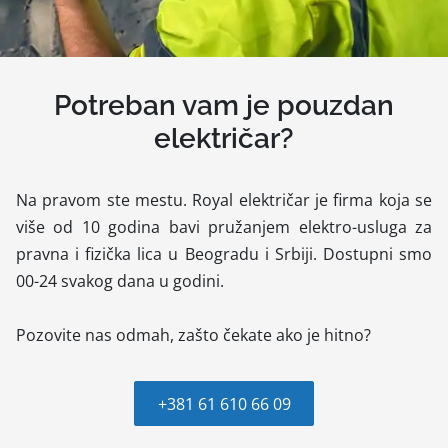
Potreban vam je pouzdan
električar?
Na pravom ste mestu. Royal električar je firma koja se
više od 10 godina bavi pružanjem elektro-usluga za
pravna i fizička lica u Beogradu i Srbiji. Dostupni smo
00-24 svakog dana u godini.
Pozovite nas odmah, zašto čekate ako je hitno?
+381 61 610 66 09