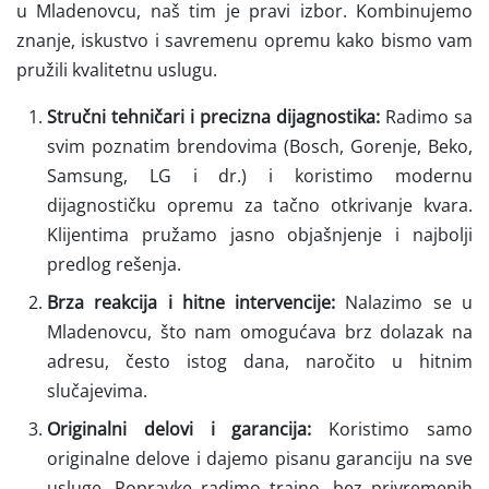
u Mladenovcu, naš tim je pravi izbor. Kombinujemo
znanje, iskustvo i savremenu opremu kako bismo vam
pružili kvalitetnu uslugu.
Stručni tehničari i precizna dijagnostika:
Radimo sa
svim poznatim brendovima (Bosch, Gorenje, Beko,
Samsung, LG i dr.) i koristimo modernu
dijagnostičku opremu za tačno otkrivanje kvara.
Klijentima pružamo jasno objašnjenje i najbolji
predlog rešenja.
Brza reakcija i hitne intervencije:
Nalazimo se u
Mladenovcu, što nam omogućava brz dolazak na
adresu, često istog dana, naročito u hitnim
slučajevima.
Originalni delovi i garancija:
Koristimo samo
originalne delove i dajemo pisanu garanciju na sve
usluge. Popravke radimo trajno, bez privremenih