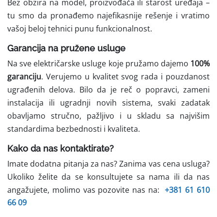
Bez obzira na model, proizvođača ili starost uređaja –
tu smo da pronađemo najefikasnije rešenje i vratimo
vašoj beloj tehnici punu funkcionalnost.
Garancija na pružene usluge
Na sve električarske usluge koje pružamo dajemo
100%
garanciju
. Verujemo u kvalitet svog rada i pouzdanost
ugrađenih delova. Bilo da je reč o popravci, zameni
instalacija ili ugradnji novih sistema, svaki zadatak
obavljamo stručno, pažljivo i u skladu sa najvišim
standardima bezbednosti i kvaliteta.
Kako da nas kontaktirate?
Imate dodatna pitanja za nas? Zanima vas cena usluga?
Ukoliko želite da se konsultujete sa nama ili da nas
angažujete, molimo vas pozovite nas na:
+381 61 610
66 09