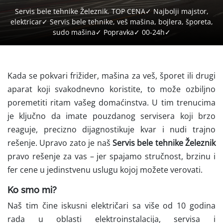
Servis bele tehnike Železnik. TOP CENA✓ Najbolji majstor,
elektricar✓ Servis bele tehnike, veš mašina, bojlera, šporeta,
sudo mašina✓ Popravka✓ 00-24h✓
Kada se pokvari frižider, mašina za veš, šporet ili drugi
aparat koji svakodnevno koristite, to može ozbiljno
poremetiti ritam vašeg domaćinstva. U tim trenucima
je ključno da imate pouzdanog servisera koji brzo
reaguje, precizno dijagnostikuje kvar i nudi trajno
rešenje. Upravo zato je naš
Servis bele tehnike Železnik
pravo rešenje za vas – jer spajamo stručnost, brzinu i
fer cene u jedinstvenu uslugu kojoj možete verovati.
Ko smo mi?
Naš tim čine iskusni električari sa više od 10 godina
rada u oblasti elektroinstalacija, servisa i