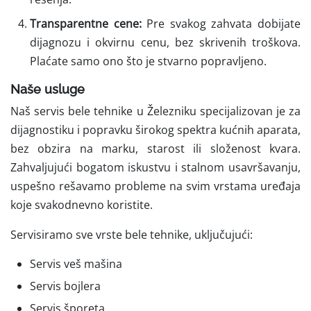
Transparentne cene:
Pre svakog zahvata dobijate
dijagnozu i okvirnu cenu, bez skrivenih troškova.
Plaćate samo ono što je stvarno popravljeno.
Naše usluge
Naš servis bele tehnike u Železniku specijalizovan je za
dijagnostiku i popravku širokog spektra kućnih aparata,
bez obzira na marku, starost ili složenost kvara.
Zahvaljujući bogatom iskustvu i stalnom usavršavanju,
uspešno rešavamo probleme na svim vrstama uređaja
koje svakodnevno koristite.
Servisiramo sve vrste bele tehnike, uključujući:
Servis veš mašina
Servis bojlera
Servis šporeta