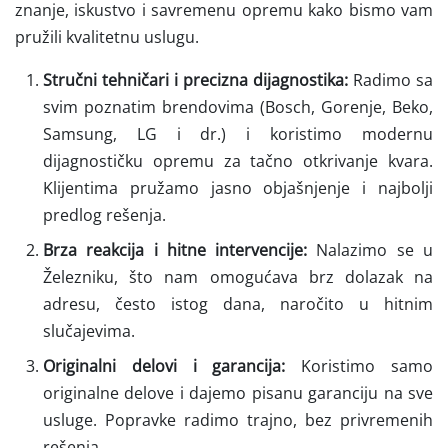
znanje, iskustvo i savremenu opremu kako bismo vam
pružili kvalitetnu uslugu.
Stručni tehničari i precizna dijagnostika:
Radimo sa
svim poznatim brendovima (Bosch, Gorenje, Beko,
Samsung, LG i dr.) i koristimo modernu
dijagnostičku opremu za tačno otkrivanje kvara.
Klijentima pružamo jasno objašnjenje i najbolji
predlog rešenja.
Brza reakcija i hitne intervencije:
Nalazimo se u
Železniku, što nam omogućava brz dolazak na
adresu, često istog dana, naročito u hitnim
slučajevima.
Originalni delovi i garancija:
Koristimo samo
originalne delove i dajemo pisanu garanciju na sve
usluge. Popravke radimo trajno, bez privremenih
rešenja.