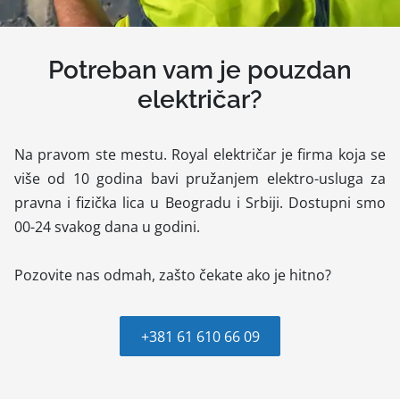
Potreban vam je pouzdan
električar?
Na pravom ste mestu. Royal električar je firma koja se
više od 10 godina bavi pružanjem elektro-usluga za
pravna i fizička lica u Beogradu i Srbiji. Dostupni smo
00-24 svakog dana u godini.
Pozovite nas odmah, zašto čekate ako je hitno?
+381 61 610 66 09