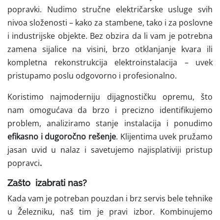
popravki.
Nudimo stručne električarske usluge svih
nivoa složenosti – kako za stambene, tako i za poslovne
i industrijske objekte. Bez obzira da li vam je potrebna
zamena sijalice na visini, brzo otklanjanje kvara ili
kompletna rekonstrukcija elektroinstalacija – uvek
pristupamo poslu odgovorno i profesionalno.
Koristimo najmoderniju dijagnostičku opremu, što
nam omogućava da brzo i precizno identifikujemo
problem, analiziramo stanje instalacija i ponudimo
efikasno i dugoročno rešenje
. Klijentima uvek pružamo
jasan uvid u nalaz i savetujemo najisplativiji pristup
popravci
.
Zašto izabrati nas?
Kada vam je potreban pouzdan i brz servis bele tehnike
u Železniku, naš tim je pravi izbor. Kombinujemo