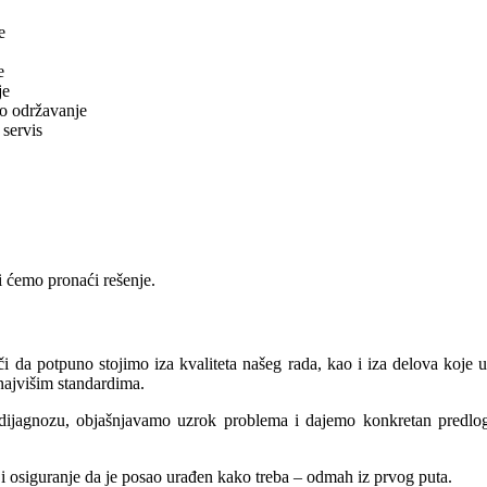
e
e
je
no održavanje
 servis
i ćemo pronaći rešenje.
či da potpuno stojimo iza kvaliteta našeg rada, kao i iza delova koje u
najvišim standardima.
 dijagnozu, objašnjavamo uzrok problema i dajemo konkretan predlog
i osiguranje da je posao urađen kako treba – odmah iz prvog puta.