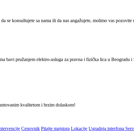
 da se konsultujete sa nama ili da nas angažujete, molimo vas pozovite
ina bavi pružanjem elektro-usluga za pravna i fizička lica u Beogradu 
arantovanim kvalitetom i brzim dolaskom!
ntervencije
Cenovnik
Pitajte majstora
Lokacije
Ugradnja interfona
Serv