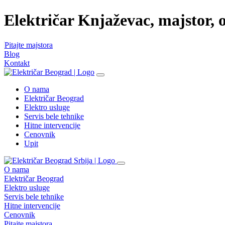
Električar Knjaževac, majstor, 
Pitajte majstora
Blog
Kontakt
O nama
Električar Beograd
Elektro usluge
Servis bele tehnike
Hitne intervencije
Cenovnik
Upit
O nama
Električar Beograd
Elektro usluge
Servis bele tehnike
Hitne intervencije
Cenovnik
Pitajte majstora