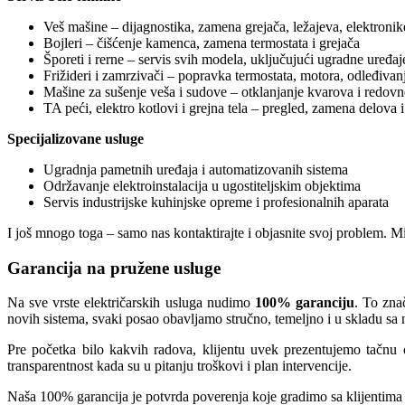
Veš mašine – dijagnostika, zamena grejača, ležajeva, elektronik
Bojleri – čišćenje kamenca, zamena termostata i grejača
Šporeti i rerne – servis svih modela, uključujući ugradne uređaj
Frižideri i zamrzivači – popravka termostata, motora, odleđivan
Mašine za sušenje veša i sudove – otklanjanje kvarova i redov
TA peći, elektro kotlovi i grejna tela – pregled, zamena delova i
Specijalizovane usluge
Ugradnja pametnih uređaja i automatizovanih sistema
Održavanje elektroinstalacija u ugostiteljskim objektima
Servis industrijske kuhinjske opreme i profesionalnih aparata
I još mnogo toga – samo nas kontaktirajte i objasnite svoj problem. M
Garancija na pružene usluge
Na sve vrste električarskih usluga nudimo
100% garanciju
. To zna
novih sistema, svaki posao obavljamo stručno, temeljno i u skladu sa 
Pre početka bilo kakvih radova, klijentu uvek prezentujemo tačnu
transparentnost kada su u pitanju troškovi i plan intervencije.
Naša 100% garancija je potvrda poverenja koje gradimo sa klijentima 