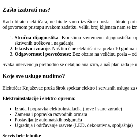
Zašto izabrati nas?
Kada birate električara, ne birate samo izvršioca posla – birate par
odgovornom pristupu svakom zadatku, veliki broj klijenata nam se izn
Stručna dijagnostika
: Koristimo savremenu dijagnostičku op
skrivenih troškova i nagađanja.
Iskustvo i znanje
: Naš tim čine električari sa preko 10 godina
Odgovornost i posvećenost:
Bez obzira na veličinu posla – o
Svaka intervencija prethodno se detaljno analizira, a naš plan rada je
Koje sve usluge nudimo?
Električar Knjaževac pruža širok spektar elektro i servisnih usluga za
Elektroinstalacije i elektro-oprema
:
Izrada i popravka elektroinstalacija (nove i stare zgrade)
Zamena i popravka razvodnih ormara
Postavljanje automatskih osigurača
Ugradnja i održavanje rasvete (LED, dekorativna, spoljašnja)
Servis bele tehnike