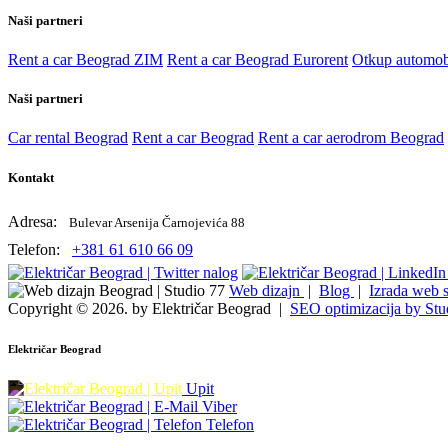
Naši partneri
Rent a car Beograd ZIM
Rent a car Beograd Eurorent
Otkup automob
Naši partneri
Car rental Beograd
Rent a car Beograd
Rent a car aerodrom Beograd
Kontakt
Adresa:
Bulevar Arsenija Čarnojevića 88
Telefon:
+381 61 610 66 09
Web dizajn
|
Blog
|
Izrada web s
Copyright © 2026. by Električar Beograd |
SEO optimizacija by Stu
Električar Beograd
Upit
Viber
Telefon