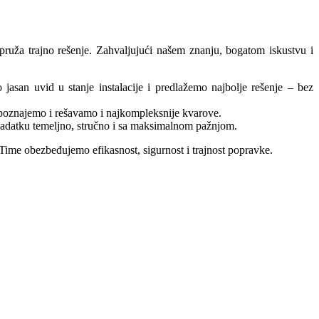
i pruža trajno rešenje. Zahvaljujući našem znanju, bogatom iskustvu i
asan uvid u stanje instalacije i predlažemo najbolje rešenje – bez
prepoznajemo i rešavamo i najkompleksnije kvarove.
zadatku temeljno, stručno i sa maksimalnom pažnjom.
. Time obezbeđujemo efikasnost, sigurnost i trajnost popravke.