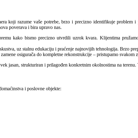
tnera koji razume vaše potrebe, brzo i precizno identifikuje problem 
ova poverava i bira upravo nas.
remu kako bismo precizno utvrdili uzrok kvara. Klijentima pružamo j
 iskustva, uz stalnu edukaciju i praćenje najnovijih tehnologija. Brzo 
d zamene osigurača do kompletne rekonstrukcije – pristupamo svakom 
 uvek jasan, strukturiran i prilagođen konkretnim okolnostima na terenu
 domaćinstva i poslovne objekte: