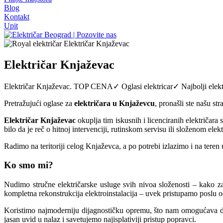
Blog
Kontakt
Upit
Električar Knjaževac
Električar Knjaževac. TOP CENA✓ Oglasi elektricar✓ Najbolji električ
Pretražujući oglase za
električara u Knjaževcu
, pronašli ste našu s
Električar Knjaževac
okuplja tim iskusnih i licenciranih električara
bilo da je reč o hitnoj intervenciji, rutinskom servisu ili složenom elek
Radimo na teritoriji celog Knjaževca, a po potrebi izlazimo i na tere
Ko smo mi?
Nudimo stručne električarske usluge svih nivoa složenosti – kako za 
kompletna rekonstrukcija elektroinstalacija – uvek pristupamo poslu 
Koristimo
najmoderniju dijagnostičku opremu, što nam omogućava da 
jasan uvid u nalaz i savetujemo najisplativiji pristup popravci.