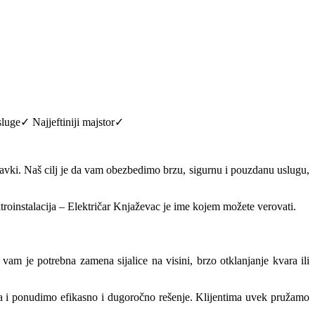
sluge✓ Najjeftiniji majstor✓
opravki. Naš cilj je da vam obezbedimo brzu, sigurnu i pouzdanu uslugu,
troinstalacija – Električar Knjaževac je ime kojem možete verovati.
vam je potrebna zamena sijalice na visini, brzo otklanjanje kvara ili
ja i ponudimo efikasno i dugoročno rešenje. Klijentima uvek pružamo