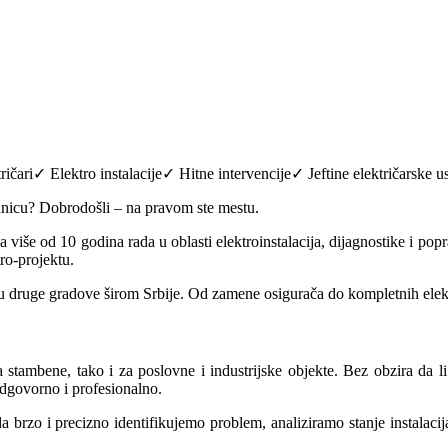
ari✓ Elektro instalacije✓ Hitne intervencije✓ Jeftine električarske u
tranicu? Dobrodošli – na pravom ste mestu.
 sa više od 10 godina rada u oblasti elektroinstalacija, dijagnostike i p
tro-projektu.
n u druge gradove širom Srbije. Od zamene osigurača do kompletnih elek
stambene, tako i za poslovne i industrijske objekte. Bez obzira da li 
odgovorno i profesionalno.
brzo i precizno identifikujemo problem, analiziramo stanje instalaci