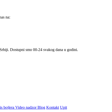
 nas na:
i Srbiji. Dostupni smo 00-24 svakog dana u godini.
is bojlera
Video nadzor
Blog
Kontakt
Upit