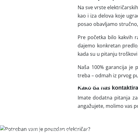
Na sve vrste električarsk
kao i iza delova koje ugra
posao obavljamo stručno, 
Pre početka bilo kakvih 
dajemo konkretan predlog
kada su u pitanju troškovi 
Naša 100% garancija je p
treba – odmah iz prvog p
Potreban vam je pouzdan
Kako da nas kontaktir
električar?
Imate dodatna pitanja za
angažujete, molimo vas p
Na pravom ste mestu. Royal električar je firma koja se
više od 10 godina bavi pružanjem elektro-usluga za
pravna i fizička lica u Beogradu i Srbiji. Dostupni smo