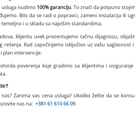
ih usluga nudimo
100% garanciju
. To znači da potpuno stojim
đujemo. Bilo da se radi o popravci, zameni instalacija ili ug
temeljno i u skladu sa najvišim standardima.
radova, klijentu uvek prezentujemo tačnu dijagnozu, obja
 rešenja. Rad započinjemo isključivo uz vašu saglasnost 
i plan intervencije.
otvrda poverenja koje gradimo sa klijentima i osiguranj
uta.
ate?
 nas? Zanima vas cena usluga? Ukoliko želite da se konsul
ozovite nas na:
+381 61 610 66 09