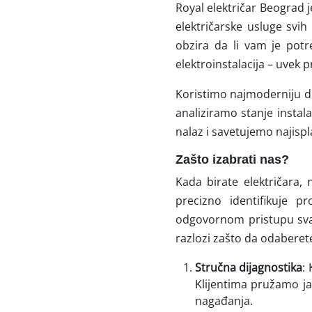
Royal električar Beograd 
električarske usluge svih
obzira da li vam je potr
elektroinstalacija – uvek
Koristimo
najmoderniju d
analiziramo stanje instal
nalaz i savetujemo najispla
Zašto izabrati nas?
Kada birate električara,
precizno identifikuje p
odgovornom pristupu svak
razlozi zašto da odaberet
Stručna dijagnostika
:
Klijentima pružamo jas
nagađanja.