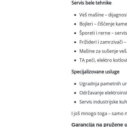
Servis bele tehnike
Veš mašine – dijagnost
Bojleri – čišćenje kam
Šporeti i rerne – serv
Frižideri i zamrzivači
Mašine za sušenje veš
TA peći, elektro kotlov
Specijalizovane usluge
Ugradnja pametnih ur
Održavanje elektroinst
Servis industrijske ku
I još mnogo toga – samo n
Garancija na pružene 