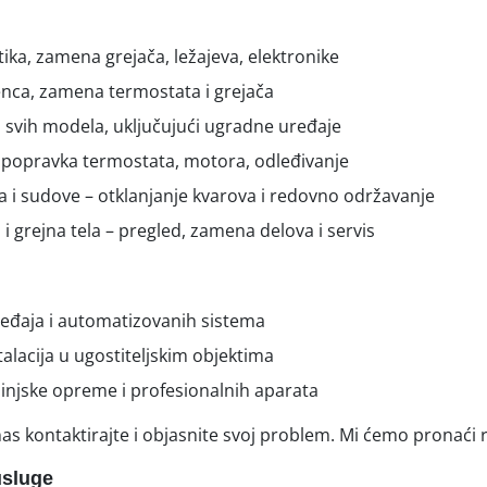
ika, zamena grejača, ležajeva, elektronike
enca, zamena termostata i grejača
is svih modela, uključujući ugradne uređaje
 – popravka termostata, motora, odleđivanje
a i sudove – otklanjanje kvarova i redovno održavanje
i i grejna tela – pregled, zamena delova i servis
eđaja i automatizovanih sistema
alacija u ugostiteljskim objektima
hinjske opreme i profesionalnih aparata
as kontaktirajte i objasnite svoj problem. Mi ćemo pronaći 
usluge