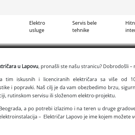
Električar Lapovo
Elektro
Servis bele
Hit
. TOP CENA✓ Oglasi elektricar✓ Najbolji električari✓ Elektro 
usluge
tehnike
inte
ntervencije✓ Jeftine električarske usluge✓ Najjeftiniji majsto
ktričara u Lapovu
, pronašli ste našu stranicu? Dobrodošli –
a tim iskusnih i licenciranih električara sa više od 
ostike i popravki. Naš cilj je da vam obezbedimo brzu, sigu
ciji, rutinskom servisu ili složenom elektro-projektu.
i Beograda, a po potrebi izlazimo i na teren u druge grado
lektroinstalacija –
Električar Lapovo je ime kojem možete v