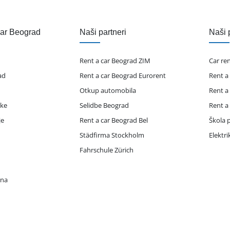
čar Beograd
Naši partneri
Naši 
Rent a car Beograd ZIM
Car re
ad
Rent a car Beograd Eurorent
Rent a
Otkup automobila
Rent a
ike
Selidbe Beograd
Rent a
je
Rent a car Beograd Bel
Škola p
Städfirma Stockholm
Elektr
Fahrschule Zürich
ona