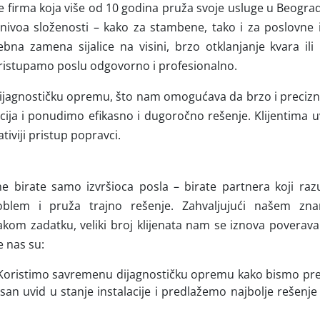
je firma koja više od 10 godina pruža svoje usluge u Beograd
 nivoa složenosti – kako za stambene, tako i za poslovne i
ebna zamena sijalice na visini, brzo otklanjanje kvara ili
 pristupamo poslu odgovorno i profesionalno.
ijagnostičku opremu, što nam omogućava da brzo i precizn
acija i ponudimo efikasno i dugoročno rešenje. Klijentima
tiviji pristup popravci.
 ne birate samo izvršioca posla – birate partnera koji ra
roblem i pruža trajno rešenje. Zahvaljujući našem zn
om zadatku, veliki broj klijenata nam se iznova poverava i
e nas su:
 Koristimo savremenu dijagnostičku opremu kako bismo prec
an uvid u stanje instalacije i predlažemo najbolje rešenje 