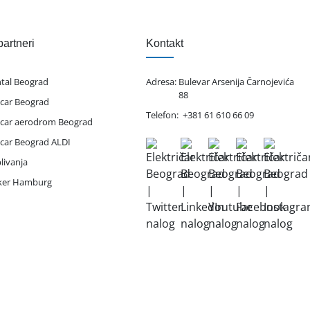
partneri
Kontakt
ntal Beograd
Adresa:
Bulevar Arsenija Čarnojevića
88
 car Beograd
Telefon:
+381 61 610 66 09
 car aerodrom Beograd
 car Beograd ALDI
livanja
iker Hamburg