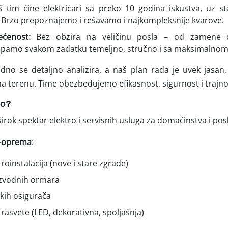
š tim čine električari sa preko 10 godina iskustva, uz st
a. Brzo prepoznajemo i rešavamo i najkompleksnije kvarove.
ćenost:
Bez obzira na veličinu posla – od zamene 
stupamo svakom zadatku temeljno, stručno i sa maksimalno
dno se detaljno analizira, a naš plan rada je uvek jasan,
a terenu. Time obezbeđujemo efikasnost, sigurnost i trajno
mo?
irok spektar elektro i servisnih usluga za domaćinstva i pos
ro-oprema
:
roinstalacija (nove i stare zgrade)
zvodnih ormara
kih osigurača
rasvete (LED, dekorativna, spoljašnja)