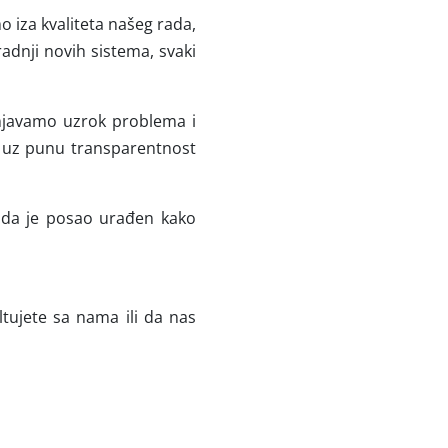
o iza kvaliteta našeg rada,
radnji novih sistema, svaki
šnjavamo uzrok problema i
i uz punu transparentnost
e da je posao urađen kako
tujete sa nama ili da nas