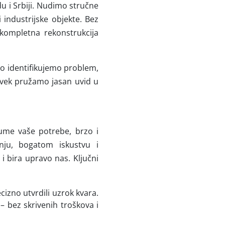
u i Srbiji. Nudimo stručne
 industrijske objekte. Bez
 kompletna rekonstrukcija
o identifikujemo problem,
 uvek pružamo jasan uvid u
zume vaše potrebe, brzo i
anju, bogatom iskustvu i
 bira upravo nas. Ključni
izno utvrdili uzrok kvara.
– bez skrivenih troškova i