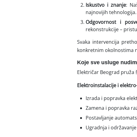
Iskustvo i znanje
: Na
najnovijih tehnologij
Odgovornost i posve
rekonstrukcije – pri
Svaka intervencija pretho
konkretnim okolnostima n
Koje sve usluge nudi
Električar Beograd pruža š
Elektroinstalacije i elekt
Izrada i popravka elekt
Zamena i popravka ra
Postavljanje automats
Ugradnja i održavanje 