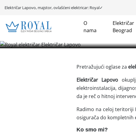
Električar Lapovo, majstor, ovlašćeni elektricar: Royal✓
O
Električar
Električar Lapovo
nama
Beograd
i
Pretražujući oglase za
ele
Električar Lapovo
okuplj
elektroinstalacija, dijagn
da je reč o hitnoj interven
Radimo na celoj teritorij
osigurača do kompletnih e
Ko smo mi?