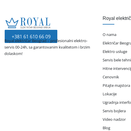
00-24 svakog dana u godini.
Pozovite nas odmah, zašto čekate ako je hitno?
Royal elektri
O nama
+381 61 610 66 09
Royal električar Beograd – profesionalni elektro-
Električar Beogr
servis 00-24h, sa garantovanim kvalitetom i brzim
Elektro usluge
dolaskom!
Servis bele tehn
Hitne intervenci
Cenovnik
Pitajte majstora
Lokacije
Ugradnja interf
Servis bojlera
Video nadzor
Blog