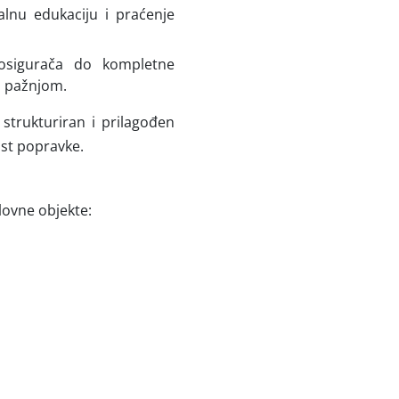
alnu edukaciju i praćenje
osigurača do kompletne
m pažnjom.
 strukturiran i prilagođen
st popravke.
lovne objekte: