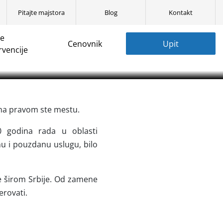
Pitajte majstora
Blog
Kontakt
ne
Cenovnik
Upit
instalacije✓ Hitne
rvencije
r✓
 na pravom ste mestu.
10 godina rada u oblasti
rnu i pouzdanu uslugu, bilo
ve širom Srbije. Od zamene
erovati.