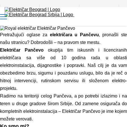
Pitajte majstora
Blog
Kontakt
Pretražujući oglase za
električara u Pančevu
, pronašli st
našu stranicu? Dobrodošli – na pravom ste mestu.
Električar Pančevo
okuplja tim iskusnih i licencirani
električara sa više od 10 godina rada u oblasti
elektroinstalacija, dijagnostike i popravki. Naš cilj je da vam
obezbedimo brzu, sigurnu i pouzdanu uslugu, bilo da je reč o
hitnoj intervenciji, rutinskom servisu ili složenom elektro-
projektu.
Radimo na teritoriji celog Pančeva, a po potrebi izlazimo i na
teren u druge gradove širom Srbije. Od zamene osigurača do
kompletnih elektroinstalacija – Električar Pančevo je ime kojem
možete verovati.
Ko smo mi?