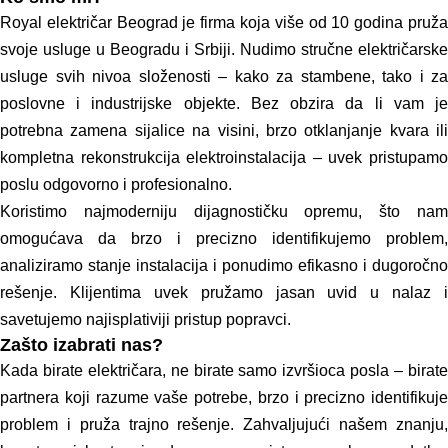
Royal električar Beograd je firma koja više od 10 godina pruža
svoje usluge u Beogradu i Srbiji. Nudimo stručne električarske
usluge svih nivoa složenosti – kako za stambene, tako i za
poslovne i industrijske objekte. Bez obzira da li vam je
potrebna zamena sijalice na visini, brzo otklanjanje kvara ili
kompletna rekonstrukcija elektroinstalacija – uvek pristupamo
poslu odgovorno i profesionalno.
Koristimo
najmoderniju dijagnostičku opremu, što na
omogućava da brzo i precizno identifikujemo problem,
analiziramo stanje instalacija i ponudimo efikasno i dugoročno
rešenje. Klijentima uvek pružamo jasan uvid u nalaz i
savetujemo najisplativiji pristup popravci.
Zašto izabrati nas?
Kada birate električara, ne birate samo izvršioca posla – birate
partnera koji razume vaše potrebe, brzo i precizno identifikuje
problem i pruža trajno rešenje. Zahvaljujući našem znanju,