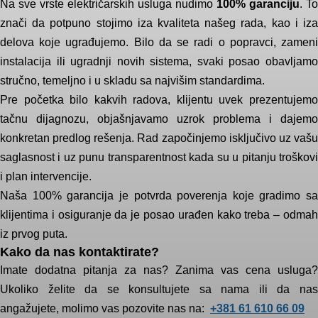
Na sve vrste električarskih usluga nudimo
100% garanciju
. To
znači da potpuno stojimo iza kvaliteta našeg rada, kao i iza
delova koje ugrađujemo. Bilo da se radi o popravci, zameni
instalacija ili ugradnji novih sistema, svaki posao obavljamo
stručno, temeljno i u skladu sa najvišim standardima.
Pre početka bilo kakvih radova, klijentu uvek prezentujemo
tačnu dijagnozu, objašnjavamo uzrok problema i dajemo
konkretan predlog rešenja. Rad započinjemo isključivo uz vašu
saglasnost i uz punu transparentnost kada su u pitanju troškovi
i plan intervencije.
Naša 100% garancija je potvrda poverenja koje gradimo sa
klijentima i osiguranje da je posao urađen kako treba – odmah
iz prvog puta.
Kako da nas kontaktirate?
Imate dodatna pitanja za nas? Zanima vas cena usluga?
Ukoliko želite da se konsultujete sa nama ili da nas
angažujete, molimo vas pozovite nas na:
+381 61 610 66 09