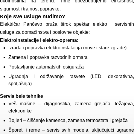
okolnostima na terenu. Time obezbeđujemo efikasnost,
sigurnost i trajnost popravke.
Koje sve usluge nudimo?
Električar Pančevo pruža širok spektar elektro i servisnih
usluga za domaćinstva i poslovne objekte:
Elektroinstalacije i elektro-oprema
:
Izrada i popravka elektroinstalacija (nove i stare zgrade)
Zamena i popravka razvodnih ormara
Postavljanje automatskih osigurača
Ugradnja i održavanje rasvete (LED, dekorativna,
spoljašnja)
Servis bele tehnike
Veš mašine – dijagnostika, zamena grejača, ležajeva,
elektronike
Bojleri – čišćenje kamenca, zamena termostata i grejača
Šporeti i rerne – servis svih modela, uključujući ugradne