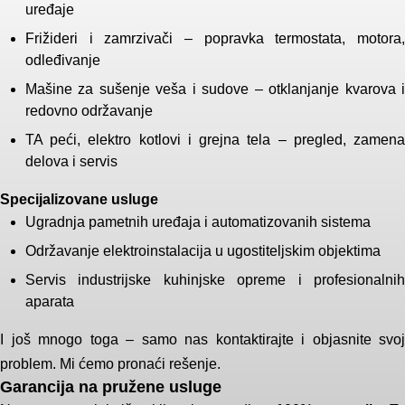
uređaje
Frižideri i zamrzivači – popravka termostata, motora,
odleđivanje
Mašine za sušenje veša i sudove – otklanjanje kvarova i
redovno održavanje
TA peći, elektro kotlovi i grejna tela – pregled, zamena
delova i servis
Specijalizovane usluge
Ugradnja pametnih uređaja i automatizovanih sistema
Održavanje elektroinstalacija u ugostiteljskim objektima
Servis industrijske kuhinjske opreme i profesionalnih
aparata
I još mnogo toga – samo nas kontaktirajte i objasnite svoj
problem. Mi ćemo pronaći rešenje.
Garancija na pružene usluge