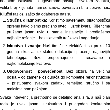
bogatom iskustvu i odgovornom pristupu svakom zadatku,
veliki broj klijenata nam se iznova poverava i bira upravo nas.
Ključni razlozi zašto da odaberete nas su:
Stručna dijagnostika
: Koristimo savremenu dijagnostičku
opremu kako bismo precizno utvrdili uzrok kvara. Klijentima
pružamo jasan uvid u stanje instalacije i predlažemo
najbolje rešenje – bez skrivenih troškova i nagađanja.
Iskustvo i znanje
: Naš tim čine električari sa preko 1
godina iskustva, uz stalnu edukaciju i praćenje najnovijih
tehnologija. Brzo prepoznajemo i rešavamo i
najkompleksnije kvarove.
Odgovornost i posvećenost:
Bez obzira na veličinu
posla – od zamene osigurača do kompletne rekonstrukcije
– pristupamo svakom zadatku temeljno, stručno i sa
maksimalnom pažnjom.
Svaka intervencija prethodno se detaljno analizira, a naš plan
rada je uvek jasan, strukturiran i prilagođen konkretnim