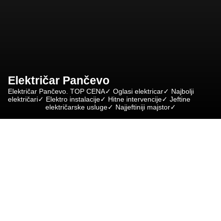
Električar Pančevo
Električar Pančevo. TOP CENA✓ Oglasi elektricar✓ Najbolji
električari✓ Elektro instalacije✓ Hitne intervencije✓ Jeftine
električarske usluge✓ Najjeftiniji majstor✓
O nama
O nama
Električar Beograd
Elektro usluge
Servis bele tehnike
Električar Beograd
Hitne intervencije