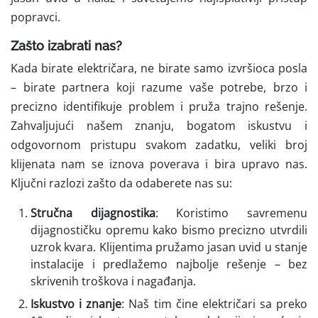
popravci.
Zašto izabrati nas?
Kada birate električara, ne birate samo izvršioca posla
– birate partnera koji razume vaše potrebe, brzo i
precizno identifikuje problem i pruža trajno rešenje.
Zahvaljujući našem znanju, bogatom iskustvu i
odgovornom pristupu svakom zadatku, veliki broj
klijenata nam se iznova poverava i bira upravo nas.
Ključni razlozi zašto da odaberete nas su:
Stručna dijagnostika
: Koristimo savremenu
dijagnostičku opremu kako bismo precizno utvrdili
uzrok kvara. Klijentima pružamo jasan uvid u stanje
instalacije i predlažemo najbolje rešenje – bez
skrivenih troškova i nagađanja.
Iskustvo i znanje
: Naš tim čine električari sa preko