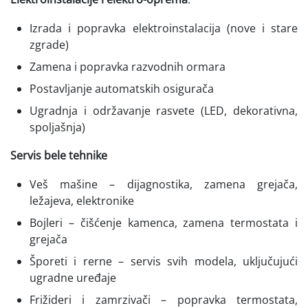
Izrada i popravka elektroinstalacija (nove i stare
zgrade)
Zamena i popravka razvodnih ormara
Postavljanje automatskih osigurača
Ugradnja i održavanje rasvete (LED, dekorativna,
spoljašnja)
Servis bele tehnike
Veš mašine – dijagnostika, zamena grejača,
ležajeva, elektronike
Bojleri – čišćenje kamenca, zamena termostata i
grejača
Šporeti i rerne – servis svih modela, uključujući
ugradne uređaje
Frižideri i zamrzivači – popravka termostata,