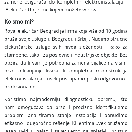
zamene osigurača do kompletnih elektroinstalacija –
Električar Ub je ime kojem možete verovati.
Ko smo mi?
Royal električar Beograd je firma koja više od 10 godina
pruža svoje usluge u Beogradu i Srbiji. Nudimo stručne
električarske usluge svih nivoa složenosti – kako za
stambene, tako i za poslovne i industrijske objekte. Bez
obzira da li vam je potrebna zamena sijalice na visini,
brzo otklanjanje kvara ili kompletna rekonstrukcija
elektroinstalacija – uvek pristupamo poslu odgovorno i
profesionalno.
Koristimo
najmoderniju dijagnostičku opremu, što
nam omogućava da brzo i precizno identifikujemo
problem, analiziramo stanje instalacija i ponudimo
efikasno i dugoročno rešenje. Klijentima uvek pružamo
jasan uvid u nalaz i savetujemo najisplativiji pristup