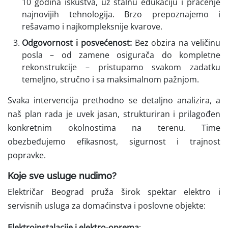
10 godina iskustva, uz stalnu edukaciju i praćenje
najnovijih tehnologija. Brzo prepoznajemo i
rešavamo i najkompleksnije kvarove.
Odgovornost i posvećenost:
Bez obzira na veličinu
posla – od zamene osigurača do kompletne
rekonstrukcije – pristupamo svakom zadatku
temeljno, stručno i sa maksimalnom pažnjom.
Svaka intervencija prethodno se detaljno analizira, a
naš plan rada je uvek jasan, strukturiran i prilagođen
konkretnim okolnostima na terenu. Time
obezbeđujemo efikasnost, sigurnost i trajnost
popravke.
Koje sve usluge nudimo?
Električar Beograd pruža širok spektar elektro i
servisnih usluga za domaćinstva i poslovne objekte:
Elektroinstalacije i elektro-oprema
: