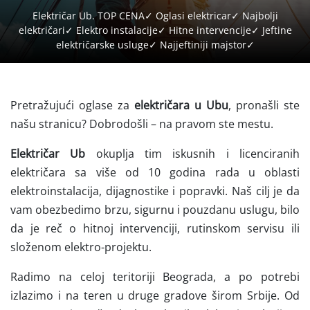
Električar Ub. TOP CENA✓ Oglasi elektricar✓ Najbolji
električari✓ Elektro instalacije✓ Hitne intervencije✓ Jeftine
električarske usluge✓ Najjeftiniji majstor✓
Pretražujući oglase za
električara u Ubu
, pronašli ste
našu stranicu? Dobrodošli – na pravom ste mestu.
Električar Ub
okuplja tim iskusnih i licenciranih
električara sa više od 10 godina rada u oblasti
elektroinstalacija, dijagnostike i popravki. Naš cilj je da
vam obezbedimo brzu, sigurnu i pouzdanu uslugu, bilo
da je reč o hitnoj intervenciji, rutinskom servisu ili
složenom elektro-projektu.
Radimo na celoj teritoriji Beograda, a po potrebi
izlazimo i na teren u druge gradove širom Srbije. Od