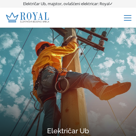
Električar Ub, majstor, ovlašćeni elektricar: Royal✓
Električar Ub