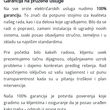
Garancija na pružene usluge
Na sve vrste električarskih usluga nudimo
100%
garanciju
. To znači da potpuno stojimo iza kvaliteta
našeg rada, kao i iza delova koje ugrađujemo. Bilo da se
radi o popravci, zameni instalacija ili ugradnji novih
sistema, svaki posao obavljamo stručno, temeljno i u
skladu sa najvišim standardima.
Pre početka bilo kakvih radova, klijentu uvek
prezentujemo tačnu dijagnozu, objašnjavamo uzrok
problema i dajemo konkretan predlog rešenja. Rad
započinjemo isključivo uz vašu saglasnost i uz punu
transparentnost kada su u pitanju troškovi i plan
intervencije.
Naša 100% garancija je potvrda poverenja koje
gradimo sa klijentima i osiguranje da je posao urađen
kako treba – odmah iz prvog puta.